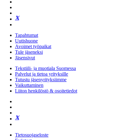
Tapahtumat
Uutishuone
Avoimet työpaikat
Tule jäseneksi
Jäsensivut
Tekstiili- ja muotiala Suomessa
Palvelut ja tietoa yrityksille
Tutustu jäsenyrityksiimme
Vaikuttaminen
Liiton henkilöstö & osoitetiedot
Tietosuojaseloste