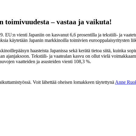
toimivuudesta – vastaa ja vaikuta!
:n vienti Japaniin on kasvanut 6,6 prosentilla ja tekstiili- ja vaate
uksia käytetään Japanin markkinoilla toimivien eurooppalaisyritysten li
kkinoillepääsyn haasteista Japanissa sekä kerätä tietoa siitä, kuinka so
aan ajanjaksoon. Tekstiili- ja vaatealan kasvu on ollut vielä voimakkaa
auvojen vaatteiden ja asusteiden vienti 108,3 %.
kuttamistyössä. Voit lähettää oheisen lomakkeen täytettynä
Anne Ruo