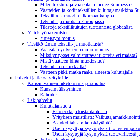
Miten tekstiili- ja vaatealalla menee Suomessa?
Vaatteiden ja kodintekstiilien kuluttajamarkkina 
Tekstiilin ja muodin ulkomaankauppa
Tekstiili- ja muotiala Euroopassa
Tilastoja tekstiilikuitujen tuotannosta globaalisti
Yhteistyö­hakemisto
Yhteistyöilmoitus
Tiesitkö tämän tekstiili- ja muotialasta?
Vaatealan yritysten muodonmuutos
Miksi yritykset valmistuttavat tuotteita eri maissa?
Mistä vaatteen hinta muodostuu?
Tekstiiliä on kaikkialla!
Vaatteen pitkä matka raaka-aineesta kuluttajalle
Palvelut ja tietoa yrityksille
Kansainvälinen liiketoiminta ja rahoitus
Kansain­välistyminen
Rahoitus
Lakipalvelut
Kuluttajansuoja
Esimerkkejä kiistatilanteista
Yrityksen muistilista: Vaikuttaja­markkinointi
Ajankohtaista oikeuskäytäntöä
Usein kysyttyjä kysymyksiä tuotteiden palau
Usein kysyttyjä kysymyksiä tuotevirheestä j
Julkiset hankinnat