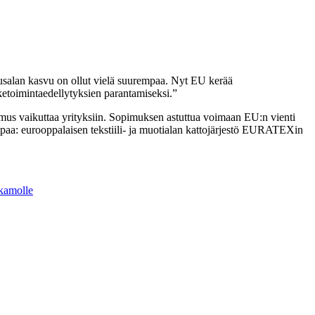
tusalan kasvu on ollut vielä suurempaa. Nyt EU kerää
iketoimintaedellytyksien parantamiseksi.
pimus vaikuttaa yrityksiin. Sopimuksen astuttua voimaan EU:n vienti
mpaa: eurooppalaisen tekstiili- ja muotialan kattojärjestö EURATEXin
kamolle