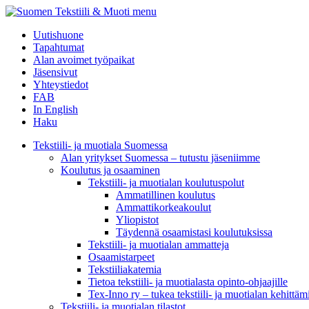
menu
Uutishuone
Tapahtumat
Alan avoimet työpaikat
Jäsensivut
Yhteystiedot
FAB
In English
Haku
Tekstiili- ja muotiala Suomessa
Alan yritykset Suomessa – tutustu jäseniimme
Koulutus ja osaaminen
Tekstiili- ja muotialan koulutuspolut
Ammatillinen koulutus
Ammattikorkeakoulut
Yliopistot
Täydennä osaamistasi koulutuksissa
Tekstiili- ja muotialan ammatteja
Osaamistarpeet
Tekstiiliakatemia
Tietoa tekstiili- ja muotialasta opinto-ohjaajille
Tex-Inno ry – tukea tekstiili- ja muotialan kehittäm
Tekstiili- ja muotialan tilastot