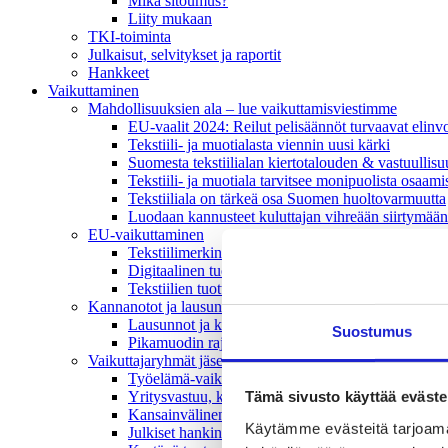
Mikä sitoumus?
Liity mukaan
TKI-toiminta
Julkaisut, selvitykset ja raportit
Hankkeet
Vaikuttaminen
Mahdollisuuksien ala – lue vaikuttamis­viestimme
EU-vaalit 2024: Reilut pelisäännöt turvaavat elinv
Tekstiili- ja muotialasta viennin uusi kärki
Suomesta tekstiilialan kiertotalouden & vastuullis
Tekstiili- ja muotiala tarvitsee monipuolista osaami
Tekstiiliala on tärkeä osa Suomen huoltovarmuutta
Luodaan kannusteet kuluttajan vihreään siirtymään
EU-vaikuttaminen
Tekstiilimerkintäuudistus (TLR)
Digitaalinen tuotepassi
Tekstiilien tuottajavastuu (EPR)
Kannanotot ja lausunnot
Lausunnot ja kantapaperit
Suostumus
Pikamuodin rajoittaminen
Vaikuttajaryhmät jäsenyrityksille
Työelämä-vaikuttajaryhmä
Tämä sivusto käyttää eväste
Yritysvastuu, kiertotalous ja toimivat markkinat -
Kansainvälinen liiketoiminta ja rahoitus -vaikutta
Käytämme evästeitä tarjoama
Julkiset hankinnat ja huoltovarmuus -vaikuttajary