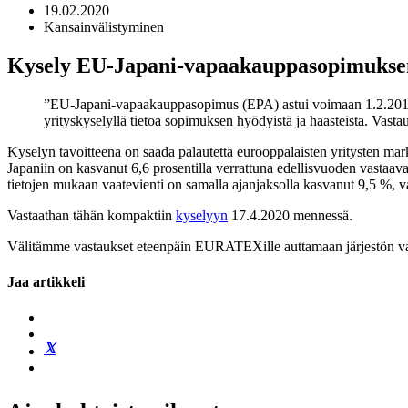
19.02.2020
Kansainvälistyminen
Kysely EU-Japani-vapaakauppasopimuksen 
EU-Japani-vapaakauppasopimus (EPA) astui voimaan 1.2.2019. EU
yrityskyselyllä tietoa sopimuksen hyödyistä ja haasteista. Vasta
Kyselyn tavoitteena on saada palautetta eurooppalaisten yritysten mar
Japaniin on kasvanut 6,6 prosentilla verrattuna edellisvuoden vastaav
tietojen mukaan vaatevienti on samalla ajanjaksolla kasvanut 9,5 %, v
Vastaathan tähän kompaktiin
kyselyyn
17.4.2020 mennessä.
Välitämme vastaukset eteenpäin EURATEXille auttamaan järjestön vai
Jaa artikkeli