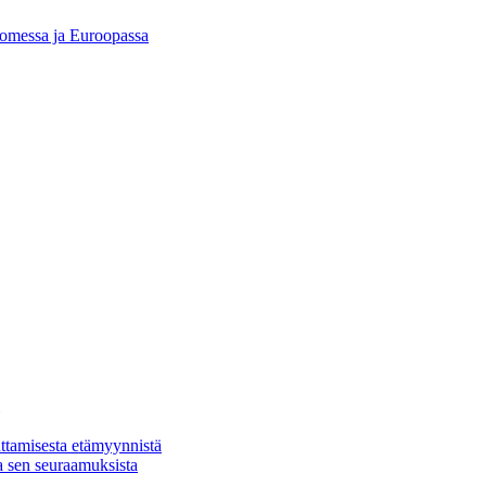
Suomessa ja Euroopassa
ttamisesta etämyynnistä
a sen seuraamuksista