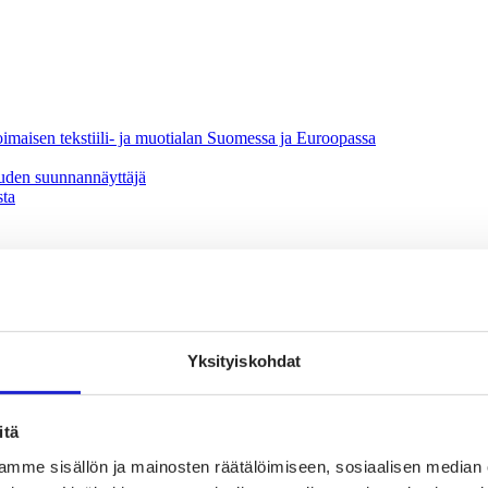
oimaisen tekstiili- ja muotialan Suomessa ja Euroopassa
uuden suunnannäyttäjä
sta
Yksityiskohdat
itä
vaikuttajaryhmä
jaryhmä
mme sisällön ja mainosten räätälöimiseen, sosiaalisen median
hmä