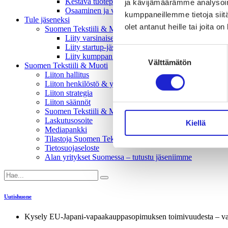
Kestävä tuotepolitiikka​ -vaikuttajaryhmä
ja kävijämäärämme analysoim
Osaaminen ja vetovoima -vaikuttajaryhmä
kumppaneillemme tietoja siitä
Tule jäseneksi
olet antanut heille tai joita o
Suomen Tekstiili & Muodin jäsenyysmuodot
Liity varsinaiseksi jäseneksi
Liity startup-jäseneksi
Suostumuksen
Liity kumppani­jäseneksi
Välttämätön
valinta
Suomen Tekstiili & Muoti
Liiton hallitus
Liiton henkilöstö & yhteystiedot
Liiton strategia
Liiton säännöt
Suomen Tekstiili & Muoti 120 vuotta
Laskutusosoite
Kiellä
Mediapankki
Tilastoja Suomen Tekstiili & Muoti ry:stä ja sen jäsenistä
Tietosuojaseloste
Alan yritykset Suomessa – tutustu jäseniimme
Uutishuone
Kysely EU-Japani-vapaakauppasopimuksen toimivuudesta – vas