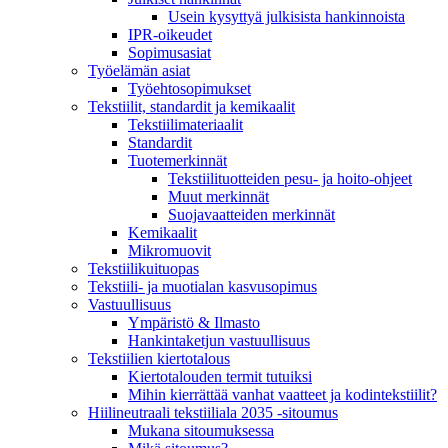
Usein kysyttyä julkisista hankinnoista
IPR-oikeudet
Sopimusasiat
Työelämän asiat
Työehto­sopimukset
Tekstiilit, standardit ja kemikaalit
Tekstiilimateriaalit
Standardit
Tuotemerkinnät
Tekstiilituotteiden pesu- ja hoito-ohjeet
Muut merkinnät
Suojavaatteiden merkinnät
Kemikaalit
Mikromuovit
Tekstiilikuitu­opas
Tekstiili- ja muotialan kasvusopimus
Vastuullisuus
Ympäristö & Ilmasto
Hankintaketjun vastuullisuus
Tekstiilien kiertotalous
Kiertotalouden termit tutuiksi
Mihin kierrättää vanhat vaatteet ja kodintekstiilit?
Hiilineutraali tekstiiliala 2035 -sitoumus
Mukana sitoumuksessa