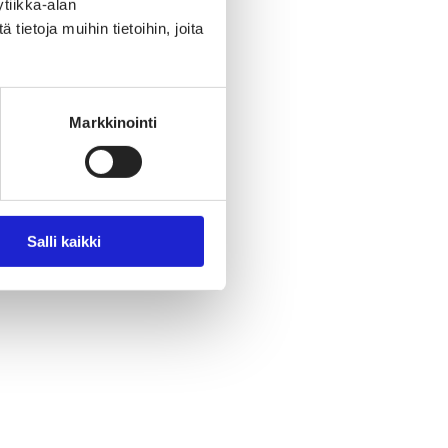
tiikka-alan
ietoja muihin tietoihin, joita
Markkinointi
Salli kaikki