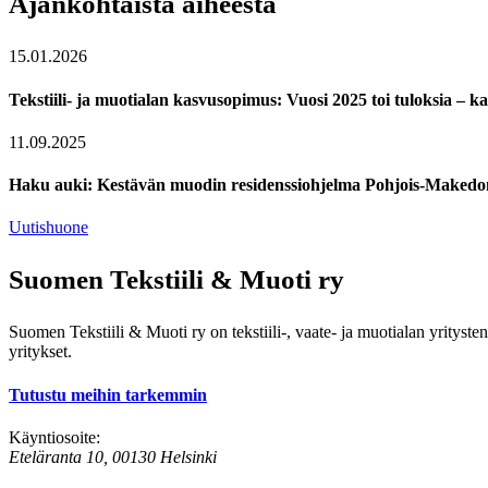
Ajankohtaista aiheesta
15.01.2026
Tekstiili- ja muotialan kasvusopimus: Vuosi 2025 toi tuloksia – kat
11.09.2025
Haku auki: Kestävän muodin residenssiohjelma Pohjois-Makedon
Uutishuone
Suomen Tekstiili & Muoti ry
Suomen Tekstiili & Muoti ry on tekstiili-, vaate- ja muotialan yrityste
yritykset.
Tutustu meihin tarkemmin
Käyntiosoite:
Eteläranta 10, 00130 Helsinki