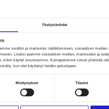
Yksityiskohdat
itä
mme sisällön ja mainosten räätälöimiseen, sosiaalisen median
iseen. Lisäksi jaamme sosiaalisen median, mainosalan ja analy
, miten käytät sivustoamme. Kumppanimme voivat yhdistää näitä t
n kerätty, kun olet käyttänyt heidän palvelujaan.
Mieltymykset
Tilastot
paan villan käyttöön