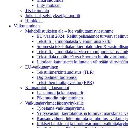
Mikä sitoumus?
Liity mukaan
TKI-toiminta
Julkaisut, selvitykset ja raportit
Hankkeet
Vaikuttaminen
Mahdollisuuksien ala – lue vaikuttamis­viestimme
EU-vaalit 2024: Reilut pelisäännöt turvaavat elinv
Tekstiili- ja muotialasta viennin uusi kärki
Suomesta tekstiilialan kiertotalouden & vastuullis
Tekstiili- ja muotiala tarvitsee monipuolista osaami
Tekstiiliala on tärkeä osa Suomen huoltovarmuutta
Luodaan kannusteet kuluttajan vihreään siirtymään
EU-vaikuttaminen
Tekstiilimerkintäuudistus (TLR)
Digitaalinen tuotepassi
Tekstiilien tuottajavastuu (EPR)
Kannanotot ja lausunnot
Lausunnot ja kantapaperit
Pikamuodin rajoittaminen
Vaikuttajaryhmät jäsenyrityksille
Työelämä-vaikuttajaryhmä
Yritysvastuu, kiertotalous ja toimivat markkinat -
Kansainvälinen liiketoiminta ja rahoitus -vaikutta
Julkiset hankinnat ja huoltovarmuus -vaikuttajary