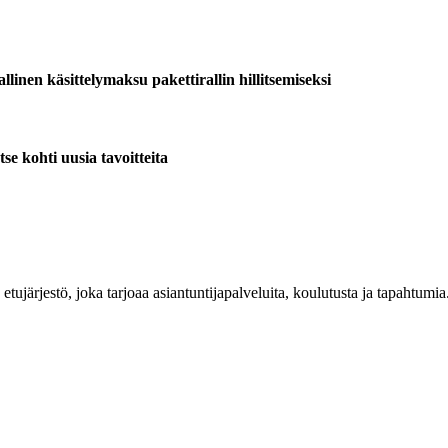
llinen käsittelymaksu pakettirallin hillitsemiseksi
se kohti uusia tavoitteita
n etujärjestö, joka tarjoaa asiantuntijapalveluita, koulutusta ja tapahtu