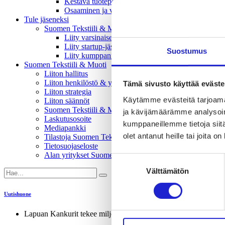
Kestävä tuotepolitiikka​ -vaikuttajaryhmä
Osaaminen ja vetovoima -vaikuttajaryhmä
Tule jäseneksi
Suomen Tekstiili & Muodin jäsenyysmuodot
Liity varsinaiseksi jäseneksi
Liity startup-jäseneksi
Suostumus
Liity kumppani­jäseneksi
Suomen Tekstiili & Muoti
Liiton hallitus
Liiton henkilöstö & yhteystiedot
Tämä sivusto käyttää eväste
Liiton strategia
Käytämme evästeitä tarjoama
Liiton säännöt
Suomen Tekstiili & Muoti 120 vuotta
ja kävijämäärämme analysoim
Laskutusosoite
kumppaneillemme tietoja siitä
Mediapankki
olet antanut heille tai joita o
Tilastoja Suomen Tekstiili & Muoti ry:stä ja sen jäsenistä
Tietosuojaseloste
Alan yritykset Suomessa – tutustu jäseniimme
Suostumuksen
Välttämätön
valinta
Uutishuone
Lapuan Kankurit tekee miljoonaluokan investoinnin suomenlam