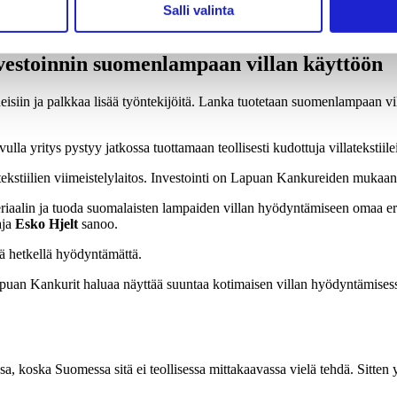
Salli valinta
vestoinnin suomenlampaan villan käyttöön
eisiin ja palkkaa lisää työntekijöitä. Lanka tuotetaan suomenlampaan vill
a yritys pystyy jatkossa tuottamaan teollisesti kudottuja villatekstiile
atekstiilien viimeistelylaitos. Investointi on Lapuan Kankureiden mukaa
teriaalin ja tuoda suomalaisten lampaiden villan hyödyntämiseen omaa e
aja
Esko Hjelt
sanoo.
lä hetkellä hyödyntämättä.
an Kankurit haluaa näyttää suuntaa kotimaisen villan hyödyntämisessä 
sa, koska Suomessa sitä ei teollisessa mittakaavassa vielä tehdä. Sitte