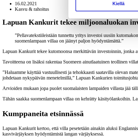
16.02.2021
Kiellä
Kasvu & rahoitus
Lapuan Kankurit tekee miljoonaluokan in
Pellavatekstiileistään tunnettu yritys investoi uusiin kutomakon
suomenlampaan villaa on jäänyt paljon hyödyntämättä.
Lapuan Kankurit tekee kutomoonsa merkittävän investoinnin, jonka avull
Tavoitteena on lisäksi rakentaa Suomeen ainutlaatuinen teollinen vill
”Haluamme käyttää vastuullisesti ja tehokkaasti saatavilla olevan ma
johdetaan nykypäivän menetelmillä,” Lapuan Kankurien toimitusjoht
Arvioiden mukaan jopa puolet suomalaisten lampaiden villasta jää täl
Tähän saakka suomenlampaan villaa on kehrätty käsityölankoihin. Lapu
Kumppaneita etsinnässä
Lapuan Kankurit kertoo, että villa pesetetään ainakin aluksi Englannis
kasvivärjäyksen hyödyntämistä langan värjäyksessä.