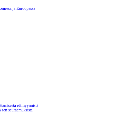
Suomessa ja Euroopassa
ttamisesta etämyynnistä
a sen seuraamuksista