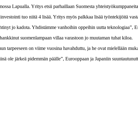
mossa Lapualla. Yritys etsii parhaillaan Suomesta yhteistyökumppaneit
estointi tuo niitä 4 lisää. Yritys myös palkkaa lisää työntekijöitä vasta
tinyt jo kadota. Yhdistämme vanhoihin oppeihin uutta teknologiaa”, Es
a hankkinut suomenlampaan villaa varastoon jo muutaman tuhat kiloa.
ruun tarpeeseen on viime vuosina havahduttu, ja he ovat mielellään mukan
iinä ole järkeä pidemmän päälle”, Eurooppaan ja Japaniin suuntautunutta