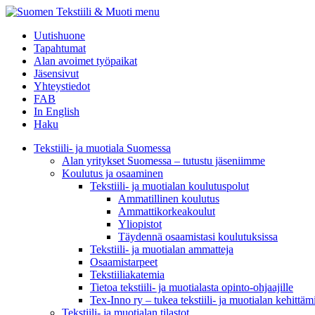
menu
Uutishuone
Tapahtumat
Alan avoimet työpaikat
Jäsensivut
Yhteystiedot
FAB
In English
Haku
Tekstiili- ja muotiala Suomessa
Alan yritykset Suomessa – tutustu jäseniimme
Koulutus ja osaaminen
Tekstiili- ja muotialan koulutuspolut
Ammatillinen koulutus
Ammattikorkeakoulut
Yliopistot
Täydennä osaamistasi koulutuksissa
Tekstiili- ja muotialan ammatteja
Osaamistarpeet
Tekstiiliakatemia
Tietoa tekstiili- ja muotialasta opinto-ohjaajille
Tex-Inno ry – tukea tekstiili- ja muotialan kehittäm
Tekstiili- ja muotialan tilastot