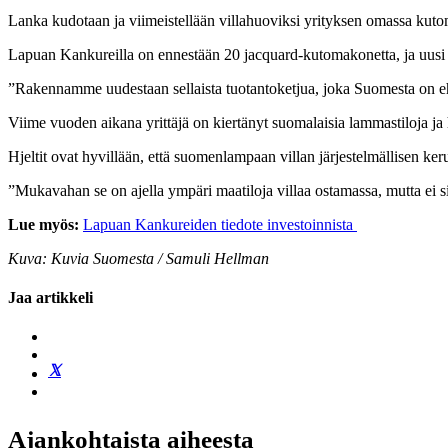
Lanka kudotaan ja viimeistellään villahuoviksi yrityksen omassa kuto
Lapuan Kankureilla on ennestään 20 jacquard-kutomakonetta, ja uusi inv
”Rakennamme uudestaan sellaista tuotantoketjua, joka Suomesta on eh
Viime vuoden aikana yrittäjä on kiertänyt suomalaisia lammastiloja j
Hjeltit ovat hyvillään, että suomenlampaan villan järjestelmällisen ke
”Mukavahan se on ajella ympäri maatiloja villaa ostamassa, mutta ei s
Lue myös:
Lapuan Kankureiden tiedote investoinnista
Kuva: Kuvia Suomesta / Samuli Hellman
Jaa artikkeli
Ajankohtaista aiheesta