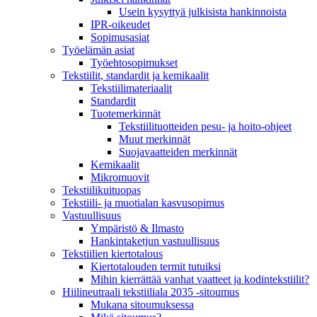
Usein kysyttyä julkisista hankinnoista
IPR-oikeudet
Sopimusasiat
Työelämän asiat
Työehto­sopimukset
Tekstiilit, standardit ja kemikaalit
Tekstiilimateriaalit
Standardit
Tuotemerkinnät
Tekstiilituotteiden pesu- ja hoito-ohjeet
Muut merkinnät
Suojavaatteiden merkinnät
Kemikaalit
Mikromuovit
Tekstiilikuitu­opas
Tekstiili- ja muotialan kasvusopimus
Vastuullisuus
Ympäristö & Ilmasto
Hankintaketjun vastuullisuus
Tekstiilien kiertotalous
Kiertotalouden termit tutuiksi
Mihin kierrättää vanhat vaatteet ja kodintekstiilit?
Hiilineutraali tekstiiliala 2035 -sitoumus
Mukana sitoumuksessa