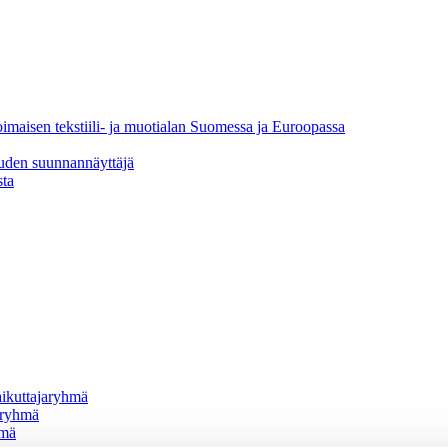
oimaisen tekstiili- ja muotialan Suomessa ja Euroopassa
uuden suunnannäyttäjä
sta
vaikuttajaryhmä
jaryhmä
hmä