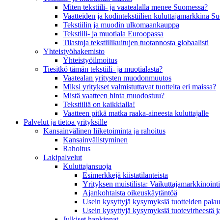
Miten tekstiili- ja vaatealalla menee Suomessa?
Vaatteiden ja kodintekstiilien kuluttajamarkkina 
Tekstiilin ja muodin ulkomaankauppa
Tekstiili- ja muotiala Euroopassa
Tilastoja tekstiilikuitujen tuotannosta globaalisti
Yhteistyö­hakemisto
Yhteistyöilmoitus
Tiesitkö tämän tekstiili- ja muotialasta?
Vaatealan yritysten muodonmuutos
Miksi yritykset valmistuttavat tuotteita eri maissa?
Mistä vaatteen hinta muodostuu?
Tekstiiliä on kaikkialla!
Vaatteen pitkä matka raaka-aineesta kuluttajalle
Palvelut ja tietoa yrityksille
Kansainvälinen liiketoiminta ja rahoitus
Kansain­välistyminen
Rahoitus
Lakipalvelut
Kuluttajansuoja
Esimerkkejä kiistatilanteista
Yrityksen muistilista: Vaikuttaja­markkinointi
Ajankohtaista oikeuskäytäntöä
Usein kysyttyjä kysymyksiä tuotteiden palau
Usein kysyttyjä kysymyksiä tuotevirheestä j
Julkiset hankinnat