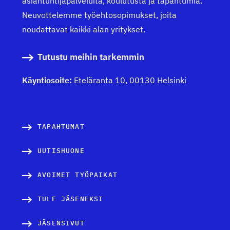
asiantuntijapalveluita, koulutusta ja tapahtumia.
Neuvottelemme työehtosopimukset, joita
noudattavat kaikki alan yritykset.
Tutustu meihin tarkemmin
Käyntiosoite:
Eteläranta 10, 00130 Helsinki
TAPAHTUMAT
UUTISHUONE
AVOIMET TYÖPAIKAT
TULE JÄSENEKSI
JÄSENSIVUT