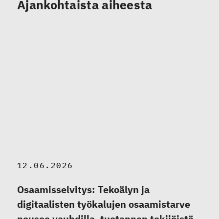
Ajankohtaista aiheesta
12.06.2026
Osaamisselvitys: Tekoälyn ja
digitaalisten työkalujen osaamistarve
nousee vauhdilla, tuotannon tekijöistä