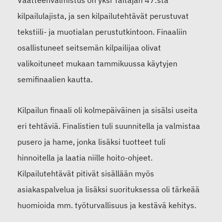
Vaatteenvalmistus on yksi Taitajan 47:stä
kilpailulajista, ja sen kilpailutehtävät perustuvat
tekstiili- ja muotialan perustutkintoon. Finaaliin
osallistuneet seitsemän kilpailijaa olivat
valikoituneet mukaan tammikuussa käytyjen
semifinaalien kautta.
Kilpailun finaali oli kolmepäiväinen ja sisälsi useita
eri tehtäviä. Finalistien tuli suunnitella ja valmistaa
pusero ja hame, jonka lisäksi tuotteet tuli
hinnoitella ja laatia niille hoito-ohjeet.
Kilpailutehtävät pitivät sisällään myös
asiakaspalvelua ja lisäksi suorituksessa oli tärkeää
huomioida mm. työturvallisuus ja kestävä kehitys.