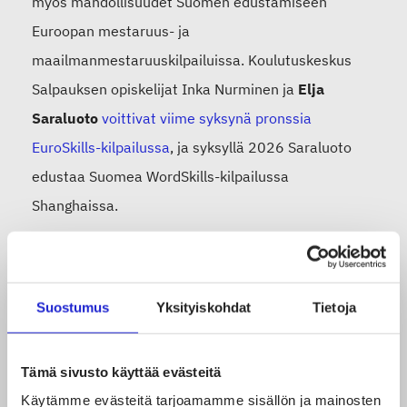
myös mahdollisuudet Suomen edustamiseen
Euroopan mestaruus- ja
maailmanmestaruuskilpailuissa. Koulutuskeskus
Salpauksen opiskelijat Inka Nurminen ja
Elja
Saraluoto
voittivat viime syksynä pronssia
EuroSkills-kilpailussa
, ja syksyllä 2026 Saraluoto
edustaa Suomea WordSkills-kilpailussa
Shanghaissa.
Oppilaitosten resurssien supistuminen on kuitenkin
heikentänyt mahdollisuuksia panostaa
Suostumus
Yksityiskohdat
Tietoja
valmentamiseen ja kilpailutoimintaan useilla
paikkakunnilla.
Tämä sivusto käyttää evästeitä
Käytämme evästeitä tarjoamamme sisällön ja mainosten
”Meillä on Suomessa nyt toimivaa lajivalmennusta,