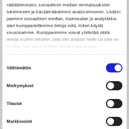
räätälöimiseen, sosiaalisen median ominaisuuksien
tuore Euroopan mestaruuskin sen osoittaa. Näitä
tukemiseen ja kävijämäärämme analysoimiseen. Lisäksi
huippuosaajia tarvitaan tulevaisuudessakin tekstiili-
jaamme sosiaalisen median, mainosalan ja analytiikka-
alan kumppaneillemme tietoja siitä, miten käytät
ja muotialan työelämässä ja viemään suomalaista
sivustoamme. Kumppanimme voivat yhdistää näitä
osaamista maailmalle. Siksi on tärkeää panostaa
tietoja muihin tietoihin, joita olet antanut heille tai joita on
jatkossakin siihen, että kaikkialla Suomessa nuorilla
kerätty, kun olet käyttänyt heidän palvelujaan.
on mahdollisuuksia kehittää itseään
Suostumuksen
huippuosaajaksi tekstiili- ja muotialan opinnoissa”,
Välttämätön
valinta
muistuttaa Suomen Tekstiili & Muodin
osaamisasiantuntija
Auri Kohola
.
Mieltymykset
Lue lisää:
Tilastot
Taitaja – Vaatteenvalmistuksen laji
Markkinointi