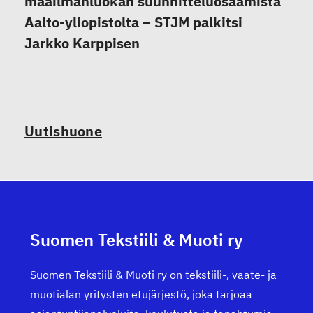
maailmanluokan suunnitteluosaamista
Aalto-yliopistolta – STJM palkitsi
Jarkko Karppisen
Uutishuone
Suomen Tekstiili & Muoti ry
Suomen Tekstiili & Muoti ry on tekstiili-, vaate- ja
muotialan yritysten etujärjestö, joka tarjoaa