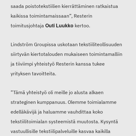
saada poistotekstiilien kierrättäminen ratkaistua
kaikissa toimintamaissaan”, Resterin
Outi Luukko
toimitusjohtaja
kertoo.
Lindström Groupissa uskotaan tekstiiliteollisuuden
siirtyvän kiertotalouden mukaiseen toimintamalliin
ja tiiviimpi yhteistyö Resterin kanssa tukee
yrityksen tavoitteita.
”Tämä yhteistyö oli meille jo alusta alkaen
strateginen kumppanuus. Olemme toimialamme
edelläkävijä ja haluamme vauhdittaa koko
tekstiilitoimialan systeemistä muutosta. Kysyntä
vastuullisille tekstiilipalveluille kasvaa kaikilla