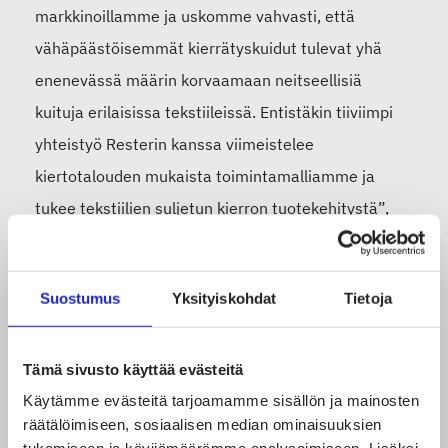
markkinoillamme ja uskomme vahvasti, että
vähäpäästöisemmät kierrätyskuidut tulevat yhä
enenevässä määrin korvaamaan neitseellisiä
kuituja erilaisissa tekstiileissä. Entistäkin tiiviimpi
yhteistyö Resterin kanssa viimeistelee
kiertotalouden mukaista toimintamalliamme ja
tukee tekstiilien suljetun kierron tuotekehitystä”,
Juha
kertoo Lindström-konsernin toimitusjohtaja
Laurio
.
Suostumus
Yksityiskohdat
Tietoja
Myös vastuullisen
Tämä sivusto käyttää evästeitä
sijoittamisen yrityksiä
Käytämme evästeitä tarjoamamme sisällön ja mainosten
uusiksi omistajiksi
räätälöimiseen, sosiaalisen median ominaisuuksien