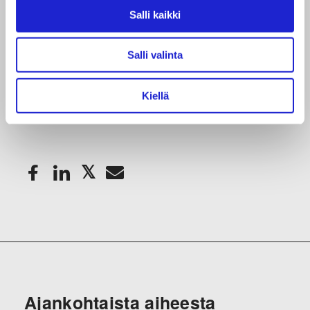
kasvuun”, Luukko toteaa tyytyväisenä.
Salli kaikki
Salli valinta
Lue myös:
Resterin tiedote rahoituskierroksesta
Kiellä
Jaa artikkeli
Ajankohtaista aiheesta