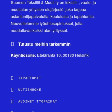
Suomen Tekstiili & Muoti ry on tekstiili-, vaate- ja
muotialan yritysten etujärjestö, joka tarjoaa
asiantuntijapalveluita, koulutusta ja tapahtumia.
Neuvottelemme työehtosopimukset, joita
noudattavat kaikki alan yritykset.
Tutustu meihin tarkemmin
Käyntiosoite:
Eteläranta 10, 00130 Helsinki
TAPAHTUMAT
UUTISHUONE
AVOIMET TYÖPAIKAT