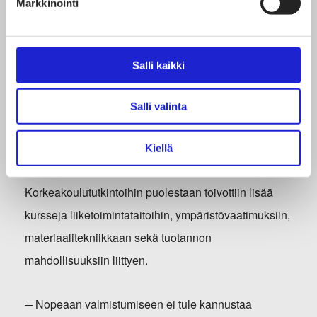
Markkinointi
Kapeista
koulutusohjelmista
monialaisiksi osaajiksi
Salli kaikki
Salli valinta
Ammatillisesta koulutuksesta valmistuneiden
kielitaito, digitaidot sekä yleiset työelämätaidot saivat
Kiellä
vastaajilta kriittistä palautetta.
Korkeakoulututkintoihin puolestaan toivottiin lisää
kursseja liiketoimintataitoihin, ympäristövaatimuksiin,
materiaalitekniikkaan sekä tuotannon
mahdollisuuksiin liittyen.
─ Nopeaan valmistumiseen ei tule kannustaa