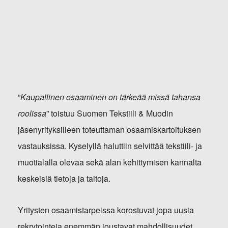
”
Kaupallinen osaaminen on tärkeää missä tahansa
roolissa
” toistuu Suomen Tekstiili & Muodin
jäsenyrityksilleen toteuttaman osaamiskartoituksen
vastauksissa. Kyselyllä haluttiin selvittää tekstiili- ja
muotialalla olevaa sekä alan kehittymisen kannalta
keskeisiä tietoja ja taitoja.
Yritysten osaamistarpeissa korostuvat jopa uusia
rekrytointeja enemmän joustavat mahdollisuudet