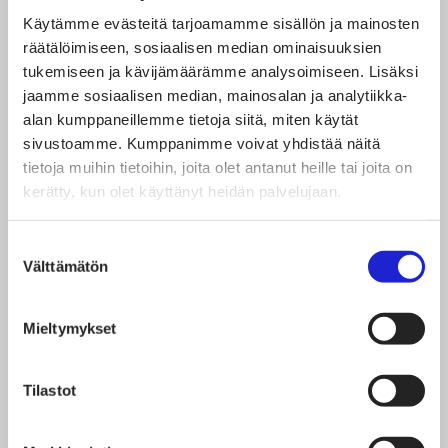
istuimia, painehoitoasuja, pelastuskuivapukuja,
Käytämme evästeitä tarjoamamme sisällön ja mainosten
reppuja sekä työvaatteita. Vaikka yrityksen tuotanto
räätälöimiseen, sosiaalisen median ominaisuuksien
tukemiseen ja kävijämäärämme analysoimiseen. Lisäksi
olisi ulkomailla, valmistetaan useassa yrityksessä
jaamme sosiaalisen median, mainosalan ja analytiikka-
mallikappaleet Suomessa sekä tehdään viimeistely-
alan kumppaneillemme tietoja siitä, miten käytät
ja korjausompeluita.
sivustoamme. Kumppanimme voivat yhdistää näitä
tietoja muihin tietoihin, joita olet antanut heille tai joita on
kerätty, kun olet käyttänyt heidän palvelujaan.
Moni yritys arvio suunnitteluosaamisen olevan
hyvällä tasolla. Sen sijaan liiketoiminnan muutos,
Suostumuksen
kasvun hakeminen, kansainvälistyminen sekä
Välttämätön
valinta
verkkokaupan haltuun ottaminen tuo yrityksille
tarpeita rekrytoida myynnin ammattilaisia. Myös
Mieltymykset
erilaisia tekniikan alan osaajia tarvitaan mm.
prosessinhallintaan ja verkkokauppaan liittyen.
Tilastot