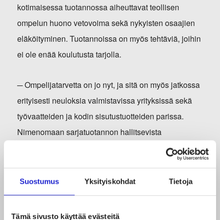
kotimaisessa tuotannossa aiheuttavat teollisen
ompelun huono vetovoima sekä nykyisten osaajien
eläköityminen. Tuotannoissa on myös tehtäviä, joihin
ei ole enää koulutusta tarjolla.
─ Ompelijatarvetta on jo nyt, ja sitä on myös jatkossa
erityisesti neuloksia valmistavissa yrityksissä sekä
työvaatteiden ja kodin sisutustuotteiden parissa.
Nimenomaan sarjatuotannon hallitsevista
ompelijoista on pulaa, kertoo Auvinen.
Vaatteiden ja asusteiden valmistuksen lisäksi
Suostumus
Yksityiskohdat
Tietoja
ommellaan muun muassa peittoja, tyynyjä, erilaisia
keittiö- ja sisustustekstiilejä, lentokoneiden ja junien
Tämä sivusto käyttää evästeitä