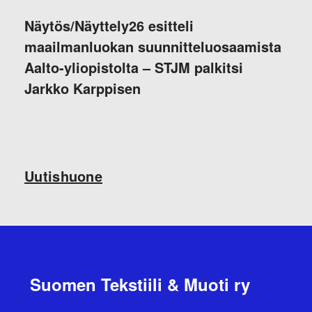
Näytös/Näyttely26 esitteli
maailmanluokan suunnitteluosaamista
Aalto-yliopistolta – STJM palkitsi
Jarkko Karppisen
Uutishuone
Suomen Tekstiili & Muoti ry