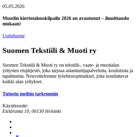
05.05.2026
Muodin kiertotalouskilpailu 2026 on avautunut – ilmoittaudu
mukaan!
Uutishuone
Suomen Tekstiili & Muoti ry
Suomen Tekstiili & Muoti ry on tekstiili-, vaate- ja muotialan
yritysten etujärjestö, joka tarjoaa asiantuntijapalveluita, koulutusta ja
tapahtumia. Neuvottelemme työehtosopimukset, joita noudattavat
kaikki alan yritykset.
Tutustu meihin tarkemmin
Käyntiosoite:
Eteläranta 10, 00130 Helsinki