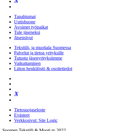
Tapahtumat
Uutishuone
Avoimet työpaikat
Tule jäseneksi
Jäsensivut
Tekstiili- ja muotiala Suomessa
Palvelut ja tietoa yrityksille
Tutustu jäsenyrityksiimme
Vaikuttaminen
Liiton henkilöstö & osoitetiedot
Tietosuojaseloste
Evästeet
Verkkosivut: Site Logic
Suomen Tekstiili & Muoti ry 2022