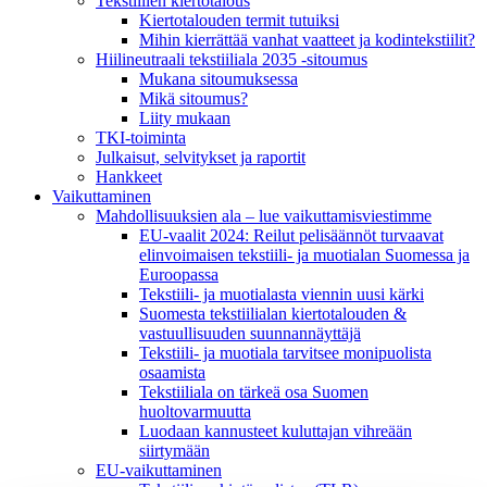
Tekstiilien kiertotalous
Kiertotalouden termit tutuiksi
Mihin kierrättää vanhat vaatteet ja kodintekstiilit?
Hiilineutraali tekstiiliala 2035 -sitoumus
Mukana sitoumuksessa
Mikä sitoumus?
Liity mukaan
TKI-toiminta
Julkaisut, selvitykset ja raportit
Hankkeet
Vaikuttaminen
Mahdollisuuksien ala – lue vaikuttamis­viestimme
EU-vaalit 2024: Reilut pelisäännöt turvaavat
elinvoimaisen tekstiili- ja muotialan Suomessa ja
Euroopassa
Tekstiili- ja muotialasta viennin uusi kärki
Suomesta tekstiilialan kiertotalouden &
vastuullisuuden suunnannäyttäjä
Tekstiili- ja muotiala tarvitsee monipuolista
osaamista
Tekstiiliala on tärkeä osa Suomen
huoltovarmuutta
Luodaan kannusteet kuluttajan vihreään
siirtymään
EU-vaikuttaminen