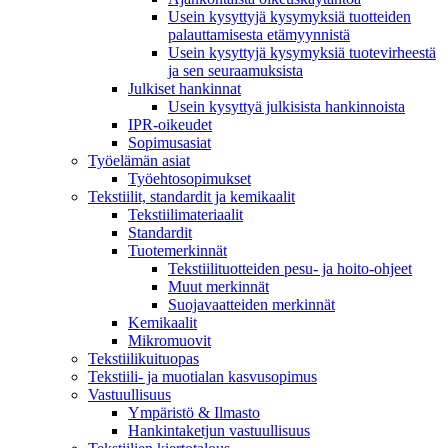
Usein kysyttyjä kysymyksiä tuotteiden
palauttamisesta etämyynnistä
Usein kysyttyjä kysymyksiä tuotevirheestä
ja sen seuraamuksista
Julkiset hankinnat
Usein kysyttyä julkisista hankinnoista
IPR-oikeudet
Sopimusasiat
Työelämän asiat
Työehto­sopimukset
Tekstiilit, standardit ja kemikaalit
Tekstiilimateriaalit
Standardit
Tuotemerkinnät
Tekstiilituotteiden pesu- ja hoito-ohjeet
Muut merkinnät
Suojavaatteiden merkinnät
Kemikaalit
Mikromuovit
Tekstiilikuitu­opas
Tekstiili- ja muotialan kasvusopimus
Vastuullisuus
Ympäristö & Ilmasto
Hankintaketjun vastuullisuus