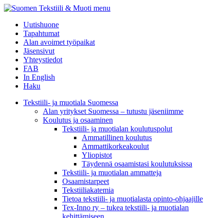
menu
Uutishuone
Tapahtumat
Alan avoimet työpaikat
Jäsensivut
Yhteystiedot
FAB
In English
Haku
Tekstiili- ja muotiala Suomessa
Alan yritykset Suomessa – tutustu jäseniimme
Koulutus ja osaaminen
Tekstiili- ja muotialan koulutuspolut
Ammatillinen koulutus
Ammattikorkeakoulut
Yliopistot
Täydennä osaamistasi koulutuksissa
Tekstiili- ja muotialan ammatteja
Osaamistarpeet
Tekstiiliakatemia
Tietoa tekstiili- ja muotialasta opinto-ohjaajille
Tex-Inno ry – tukea tekstiili- ja muotialan
kehittämiseen