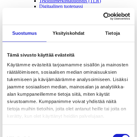
Tekstiilimerkintäuudistus (TLR)
Digitaalinen tuotepassi
Tekstiilien tuottajavastuu (EPR)
Kannanotot ja lausunnot
Lausunnot ja kantapaperit
Pikamuodin rajoittaminen
Suostumus
Yksityiskohdat
Tietoja
Vaikuttajaryhmät jäsenyrityksille
Työelämä-vaikuttajaryhmä
Yritysvastuu, kiertotalous ja toimivat markkinat -
vaikuttajaryhmä
Tämä sivusto käyttää evästeitä
Kansainvälinen liiketoiminta ja rahoitus -
vaikuttajaryhmä
Käytämme evästeitä tarjoamamme sisällön ja mainosten
Julkiset hankinnat ja huoltovarmuus -
räätälöimiseen, sosiaalisen median ominaisuuksien
vaikuttajaryhmä
Kestävä tuotepolitiikka​ -vaikuttajaryhmä
tukemiseen ja kävijämäärämme analysoimiseen. Lisäksi
Osaaminen ja vetovoima -vaikuttajaryhmä
jaamme sosiaalisen median, mainosalan ja analytiikka-
Tule jäseneksi
alan kumppaneillemme tietoja siitä, miten käytät
Suomen Tekstiili & Muodin jäsenyysmuodot
Liity varsinaiseksi jäseneksi
sivustoamme. Kumppanimme voivat yhdistää näitä
Liity startup-jäseneksi
tietoja muihin tietoihin, joita olet antanut heille tai joita on
Liity kumppani­jäseneksi
kerätty, kun olet käyttänyt heidän palvelujaan.
Suomen Tekstiili & Muoti
Liiton hallitus
Liiton henkilöstö & yhteystiedot
Suostumuksen
Liiton strategia