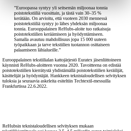
Euroopassa syntyy yli seitsemän miljoonaa tonnia
poistotekstiiliä vuosittain, ja tästä vain 30–35 %
kerätään. On arvioitu, että vuoteen 2030 mennessä
poistotekstiiliä syntyy jo lähes yhdeksän miljoonaa
tonnia. Eurooppalainen ReHubs-aloite tuo ratkaisuja
poistotekstiilien keräämiseen ja hyödyntämiseen.
Samalla avautuu mahdollisuus jopa 15 000 uuteen
työpaikkaan ja tarve tekstiilien tuotannon osittaiseen
palaamiseen lähialueille.
Eurooppalainen tekstiilialan kattojärjestö Euratex jäsenliittoineen
käynnisti ReHubs-aloitteen vuonna 2020. Tavoitteena on edistää
poistotekstiilien kierrätystä yhdistämällä poistotekstiilien keräilijät,
käsittelijät ja hyödyntäjät. Hankkeen teknistaloudellisen selvityksen
tuloksia ja seuraavia askeleita esiteltiin Techtextil-messuilla
Frankfurtissa 22.6.2022.
ReHubsin teknistaloudellisen selvityksen mukaan