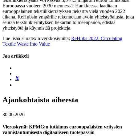
tekstiilikierrätysala voi kasvaa 3,5–4,5 miljardin euron toimialaksi
Euroopassa vuoteen 2030 mennessä. Hankkeessa laaditaan
eurooppalainen tekstiilikierrätyksen tiekartta vielä vuoden 2022
aikana. ReHubsin ympärille rakennetaan avoin yhteistyöalusta, joka
seuraa tekstiilikierrätyksen tiekartan toimeenpanoa, edistää
yhteistyötä ja käynnistää projekteja.
Lue lisää Euratexin verkkosivuilta:
ReHubs 2022: Circulating
Textile Waste Into Value
Jaa artikkeli
Ajankohtaista aiheesta
30.06.2026
Vieraskynä: KPMG:n tutkimus eurooppalaisten yritysten
valmistautumisesta digitaaliseen tuotepassiin