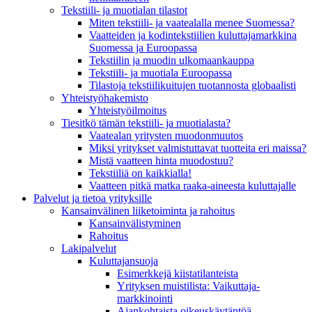
Tekstiili- ja muotialan tilastot
Miten tekstiili- ja vaatealalla menee Suomessa?
Vaatteiden ja kodintekstiilien kuluttajamarkkina
Suomessa ja Euroopassa
Tekstiilin ja muodin ulkomaankauppa
Tekstiili- ja muotiala Euroopassa
Tilastoja tekstiilikuitujen tuotannosta globaalisti
Yhteistyö­hakemisto
Yhteistyöilmoitus
Tiesitkö tämän tekstiili- ja muotialasta?
Vaatealan yritysten muodonmuutos
Miksi yritykset valmistuttavat tuotteita eri maissa?
Mistä vaatteen hinta muodostuu?
Tekstiiliä on kaikkialla!
Vaatteen pitkä matka raaka-aineesta kuluttajalle
Palvelut ja tietoa yrityksille
Kansainvälinen liiketoiminta ja rahoitus
Kansain­välistyminen
Rahoitus
Lakipalvelut
Kuluttajansuoja
Esimerkkejä kiistatilanteista
Yrityksen muistilista: Vaikuttaja­
markkinointi
Ajankohtaista oikeuskäytäntöä