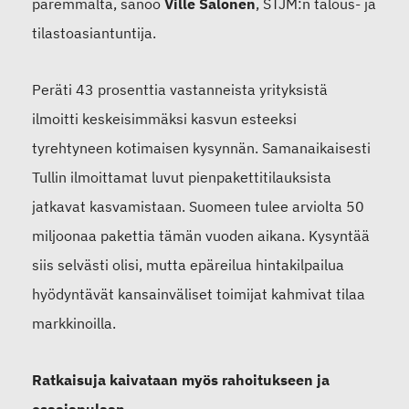
paremmalta, sanoo
Ville Salonen
, STJM:n talous- ja
tilastoasiantuntija.
Peräti 43 prosenttia vastanneista yrityksistä
ilmoitti keskeisimmäksi kasvun esteeksi
tyrehtyneen kotimaisen kysynnän. Samanaikaisesti
Tullin ilmoittamat luvut pienpakettitilauksista
jatkavat kasvamistaan. Suomeen tulee arviolta 50
miljoonaa pakettia tämän vuoden aikana. Kysyntää
siis selvästi olisi, mutta epäreilua hintakilpailua
hyödyntävät kansainväliset toimijat kahmivat tilaa
markkinoilla.
Ratkaisuja kaivataan myös rahoitukseen ja