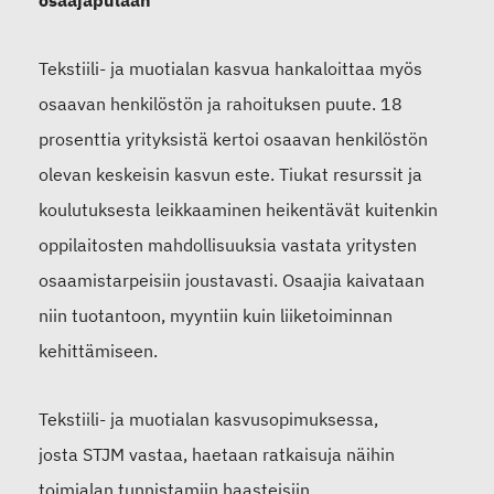
osaajapulaan
Tekstiili- ja muotialan kasvua hankaloittaa myös
osaavan henkilöstön ja rahoituksen puute. 18
prosenttia yrityksistä kertoi osaavan henkilöstön
olevan keskeisin kasvun este. Tiukat resurssit ja
koulutuksesta leikkaaminen heikentävät kuitenkin
oppilaitosten mahdollisuuksia vastata yritysten
osaamistarpeisiin joustavasti. Osaajia kaivataan
niin tuotantoon, myyntiin kuin liiketoiminnan
kehittämiseen.
Tekstiili- ja muotialan kasvusopimuksessa,
josta STJM vastaa, haetaan ratkaisuja näihin
toimialan tunnistamiin haasteisiin.