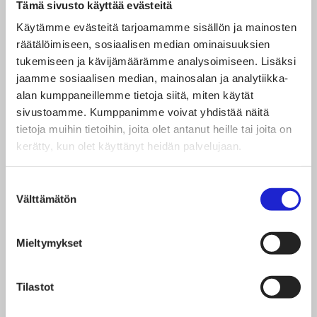
Tämä sivusto käyttää evästeitä
tekijöitä osaava henkilöstö ja riittävät investoinnit
Käytämme evästeitä tarjoamamme sisällön ja mainosten
alalle ovat.
räätälöimiseen, sosiaalisen median ominaisuuksien
tukemiseen ja kävijämäärämme analysoimiseen. Lisäksi
jaamme sosiaalisen median, mainosalan ja analytiikka-
Tuotanto on muutenkin keskittynyt Eurooppaan. 77
alan kumppaneillemme tietoja siitä, miten käytät
prosentilla kyselyyn vastanneista oli tuotantoa
sivustoamme. Kumppanimme voivat yhdistää näitä
Euroopassa, sisältäen Suomen. Samanaikaisesti
tietoja muihin tietoihin, joita olet antanut heille tai joita on
kerätty, kun olet käyttänyt heidän palvelujaan.
esimerkiksi vain 23 prosentilla oli tuotantoa
Kiinassa.
Suostumuksen
Välttämätön
valinta
– Erityisen hienona voidaan pitää sitä, että tuotanto
on eurooppalaisempaa kuin mielikuvissa ja että
Mieltymykset
peräti yli kolmanneksella vastanneista yrityksistä
koko tuotanto on täysin Suomessa, Salonen kertoo.
Tilastot