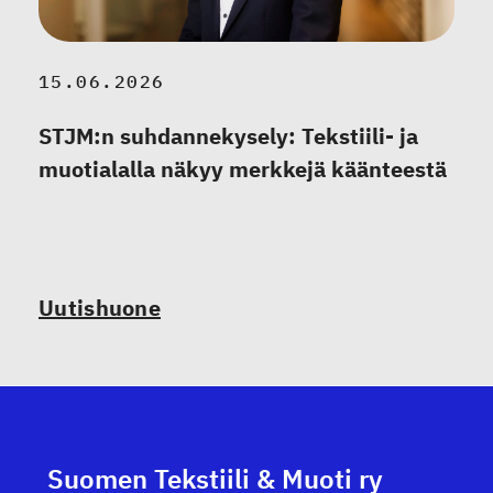
15.06.2026
STJM:n suhdannekysely: Tekstiili- ja
muotialalla näkyy merkkejä käänteestä
Uutishuone
Suomen Tekstiili & Muoti ry