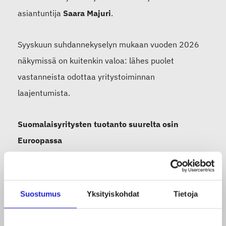
asiantuntija
Saara Majuri
.
Syyskuun suhdannekyselyn mukaan vuoden 2026
näkymissä on kuitenkin valoa: lähes puolet
vastanneista odottaa yritystoiminnan
laajentumista.
Suomalaisyritysten tuotanto suurelta osin
Euroopassa
Suhdannekyselyssä kartoitettiin myös
jäsenyritysten tuotantomaita. Peräti 35 prosenttia
Suostumus
Yksityiskohdat
Tietoja
yrityksistä ilmoitti tuotannon olevan kokonaan
Suomessa. Tämä korostaa sitä, kuinka tärkeitä