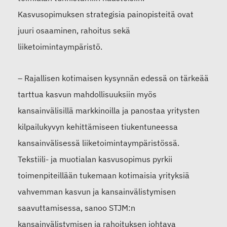
Kasvusopimuksen strategisia painopisteitä ovat
juuri osaaminen, rahoitus sekä
liiketoimintaympäristö.
– Rajallisen kotimaisen kysynnän edessä on tärkeää
tarttua kasvun mahdollisuuksiin myös
kansainvälisillä markkinoilla ja panostaa yritysten
kilpailukyvyn kehittämiseen tiukentuneessa
kansainvälisessä liiketoimintaympäristössä.
Tekstiili- ja muotialan kasvusopimus pyrkii
toimenpiteillään tukemaan kotimaisia yrityksiä
vahvemman kasvun ja kansainvälistymisen
saavuttamisessa, sanoo STJM:n
kansainvälistymisen ja rahoituksen johtava