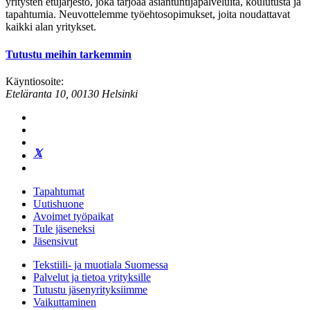
yritysten etujärjestö, joka tarjoaa asiantuntijapalveluita, koulutusta ja
tapahtumia. Neuvottelemme työehtosopimukset, joita noudattavat
kaikki alan yritykset.
Tutustu meihin tarkemmin
Käyntiosoite:
Eteläranta 10, 00130 Helsinki
Tapahtumat
Uutishuone
Avoimet työpaikat
Tule jäseneksi
Jäsensivut
Tekstiili- ja muotiala Suomessa
Palvelut ja tietoa yrityksille
Tutustu jäsenyrityksiimme
Vaikuttaminen