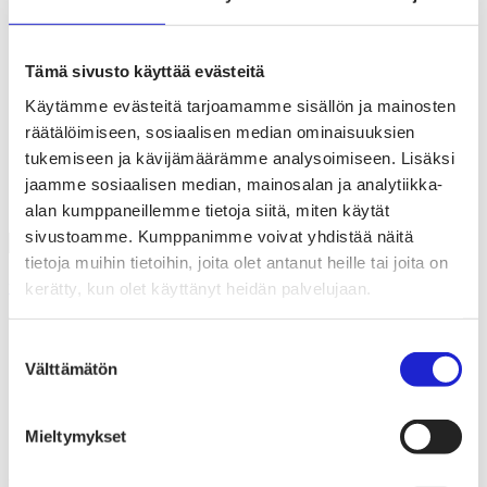
Liiton hallitus
Liiton henkilöstö & yhteystiedot
Liiton strategia
Liiton säännöt
Tämä sivusto käyttää evästeitä
Suomen Tekstiili & Muoti 120 vuotta
Käytämme evästeitä tarjoamamme sisällön ja mainosten
Laskutusosoite
Mediapankki
räätälöimiseen, sosiaalisen median ominaisuuksien
Tilastoja Suomen Tekstiili & Muoti ry:stä ja sen
tukemiseen ja kävijämäärämme analysoimiseen. Lisäksi
jäsenistä
jaamme sosiaalisen median, mainosalan ja analytiikka-
Tietosuojaseloste
Alan yritykset Suomessa – tutustu jäseniimme
alan kumppaneillemme tietoja siitä, miten käytät
sivustoamme. Kumppanimme voivat yhdistää näitä
tietoja muihin tietoihin, joita olet antanut heille tai joita on
kerätty, kun olet käyttänyt heidän palvelujaan.
Uutishuone
Suomalainen käyttää tekstiileihin ja muotiin 989 euroa
Suostumuksen
vuodessa – suomibrändien osuus vain 14 prosenttia
Välttämätön
valinta
26.11.2024
Tilastot
Mieltymykset
Suomalainen käyttää tekstiileihin ja
muotiin 989 euroa vuodessa –