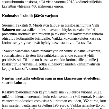
sisutusbuumin ansiosta, sillä vielä vuonna 2018 kodintekstiileihin
käytettiin yhteensä 486 miljoonaa euroa.
Kotimaiset brändit jäävät varjoon
Suomen Tekstiili & Muoti ry:n talous- ja tilastoasiantuntija
Ville
Salonen
nostaa esille huolestuttavan kehityksen: vain alle 14
prosenttia suomalaisten muotiin ja tekstiileihin käyttämästä rahasta
ohjautuu kotimaisille brändeille. Vaikka kokonaiskulutus kasvaa,
kotimaiset yritykset eivät hyödy kasvusta toivotulla tavalla.
”Vaikka vaatealan osalta rahankäyttö on viime vuosina kasvanut,
suomalaisten yritysten liikevaihtokehitys ei ole edennyt yhtä
positiivisesti. Tilanne on haastava etenkin kotimaisille pienille ja
keskisuurille yrityksille, jotka kilpailevat suurten kansainvälisten
ketjujen kanssa”, sanoo Salonen.
Naisten vaatteilla edelleen suurin markkinaosuus et edelleen
suurin kulutus
Keskivertosuomalainen käytti vaatteisiin 720 euroa vuonna 2023,
mikä on hieman enemmän kuin edellisvuonna (709 euroa). Naisten
vaatteet muodostivat ostoksista suurimman osuuden, 352 euroa, kun
taas miesten vaatteisiin käytettiin 196 euroa. Vaikka rahankäyttö on