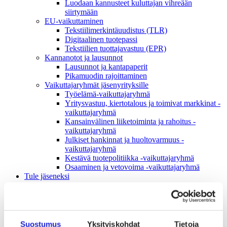
Luodaan kannusteet kuluttajan vihreään
siirtymään
EU-vaikuttaminen
Tekstiilimerkintäuudistus (TLR)
Digitaalinen tuotepassi
Tekstiilien tuottajavastuu (EPR)
Kannanotot ja lausunnot
Lausunnot ja kantapaperit
Pikamuodin rajoittaminen
Vaikuttajaryhmät jäsenyrityksille
Työelämä-vaikuttajaryhmä
Yritysvastuu, kiertotalous ja toimivat markkinat -
vaikuttajaryhmä
Kansainvälinen liiketoiminta ja rahoitus -
vaikuttajaryhmä
Julkiset hankinnat ja huoltovarmuus -
vaikuttajaryhmä
Kestävä tuotepolitiikka​ -vaikuttajaryhmä
Osaaminen ja vetovoima -vaikuttajaryhmä
Tule jäseneksi
Suomen Tekstiili & Muodin jäsenyysmuodot
Liity varsinaiseksi jäseneksi
Liity startup-jäseneksi
Liity kumppani­jäseneksi
Suomen Tekstiili & Muoti
Suostumus
Yksityiskohdat
Tietoja