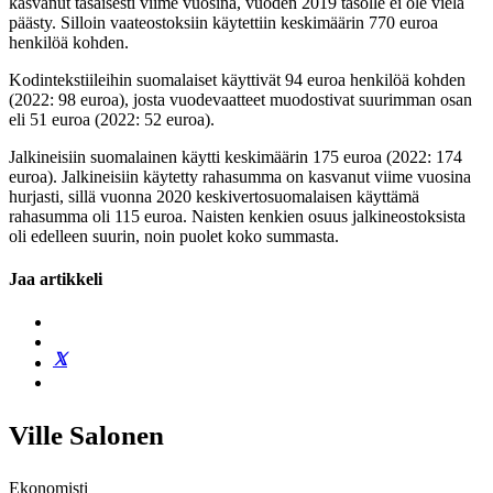
kasvanut tasaisesti viime vuosina, vuoden 2019 tasolle ei ole vielä
päästy. Silloin vaateostoksiin käytettiin keskimäärin 770 euroa
henkilöä kohden.
Kodintekstiileihin suomalaiset käyttivät 94 euroa henkilöä kohden
(2022: 98 euroa), josta vuodevaatteet muodostivat suurimman osan
eli 51 euroa (2022: 52 euroa).
Jalkineisiin suomalainen käytti keskimäärin 175 euroa (2022: 174
euroa). Jalkineisiin käytetty rahasumma on kasvanut viime vuosina
hurjasti, sillä vuonna 2020 keskivertosuomalaisen käyttämä
rahasumma oli 115 euroa. Naisten kenkien osuus jalkineostoksista
oli edelleen suurin, noin puolet koko summasta.
Jaa artikkeli
Ville Salonen
Ekonomisti