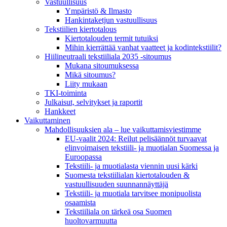
Vastuullisuus
Ympäristö & Ilmasto
Hankintaketjun vastuullisuus
Tekstiilien kiertotalous
Kiertotalouden termit tutuiksi
Mihin kierrättää vanhat vaatteet ja kodintekstiilit?
Hiilineutraali tekstiiliala 2035 -sitoumus
Mukana sitoumuksessa
Mikä sitoumus?
Liity mukaan
TKI-toiminta
Julkaisut, selvitykset ja raportit
Hankkeet
Vaikuttaminen
Mahdollisuuksien ala – lue vaikuttamis­viestimme
EU-vaalit 2024: Reilut pelisäännöt turvaavat
elinvoimaisen tekstiili- ja muotialan Suomessa ja
Euroopassa
Tekstiili- ja muotialasta viennin uusi kärki
Suomesta tekstiilialan kiertotalouden &
vastuullisuuden suunnannäyttäjä
Tekstiili- ja muotiala tarvitsee monipuolista
osaamista
Tekstiiliala on tärkeä osa Suomen
huoltovarmuutta