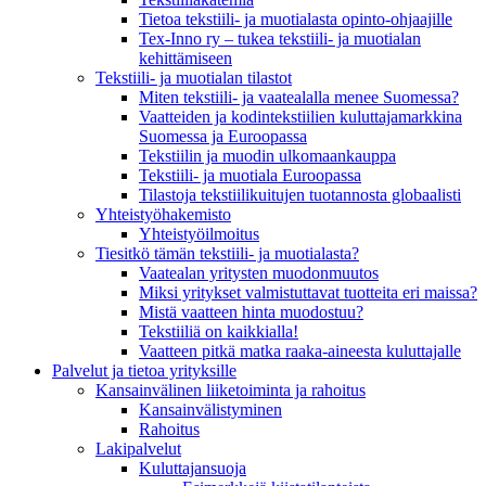
Tietoa tekstiili- ja muotialasta opinto-ohjaajille
Tex-Inno ry – tukea tekstiili- ja muotialan
kehittämiseen
Tekstiili- ja muotialan tilastot
Miten tekstiili- ja vaatealalla menee Suomessa?
Vaatteiden ja kodintekstiilien kuluttajamarkkina
Suomessa ja Euroopassa
Tekstiilin ja muodin ulkomaankauppa
Tekstiili- ja muotiala Euroopassa
Tilastoja tekstiilikuitujen tuotannosta globaalisti
Yhteistyö­hakemisto
Yhteistyöilmoitus
Tiesitkö tämän tekstiili- ja muotialasta?
Vaatealan yritysten muodonmuutos
Miksi yritykset valmistuttavat tuotteita eri maissa?
Mistä vaatteen hinta muodostuu?
Tekstiiliä on kaikkialla!
Vaatteen pitkä matka raaka-aineesta kuluttajalle
Palvelut ja tietoa yrityksille
Kansainvälinen liiketoiminta ja rahoitus
Kansain­välistyminen
Rahoitus
Lakipalvelut
Kuluttajansuoja