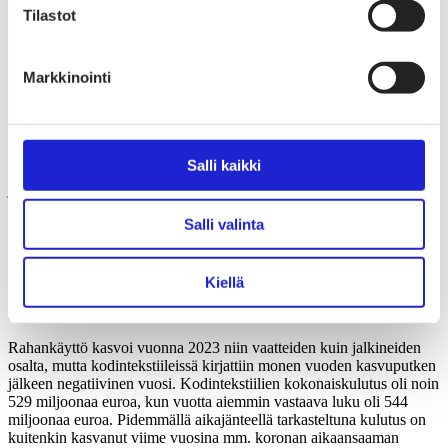
Tilastot
suomibrändien osuus vain 14 prosenttia
Tekstiilien ja muodin kuluttajamarkkina on Suomessa
Markkinointi
kooltaan 5,5 miljardia. Kasvua edellisestä vuodesta on
noin 100 miljoonaa euroa, selviää Tilastokeskuksen
kansantalouden tilinpidosta. Vaatteiden osuus
suomalaisten kokonaiskulutuksesta on 3,7 %.
Salli kaikki
Suomalaiset kuluttivat vuonna 2023 vaatteisiin, kodintekstiileihin ja
jalkineisiin yhteensä noin 5,5 miljardia euroa. Vaatteiden osuus
rahankäytössä on merkittävin, sillä siihen käytetty kokonaissumma
Salli valinta
oli reilu neljä miljardia euroa.
Viime vuosina jalkineisiin käytetty summa on kasvanut
huomattavasti, sillä vain kahdessa vuodessa niihin käytetty
Kiellä
euromäärä on kasvanut yli 200 miljoonalla ja kokonaissumma
lähentelee jo miljardin euron rajaa.
Rahankäyttö kasvoi vuonna 2023 niin vaatteiden kuin jalkineiden
osalta, mutta kodintekstiileissä kirjattiin monen vuoden kasvuputken
jälkeen negatiivinen vuosi. Kodintekstiilien kokonaiskulutus oli noin
529 miljoonaa euroa, kun vuotta aiemmin vastaava luku oli 544
miljoonaa euroa. Pidemmällä aikajänteellä tarkasteltuna kulutus on
kuitenkin kasvanut viime vuosina mm. koronan aikaansaaman