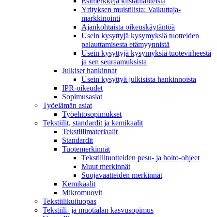
Esimerkkejä kiistatilanteista
Yrityksen muistilista: Vaikuttaja­
markkinointi
Ajankohtaista oikeuskäytäntöä
Usein kysyttyjä kysymyksiä tuotteiden
palauttamisesta etämyynnistä
Usein kysyttyjä kysymyksiä tuotevirheestä
ja sen seuraamuksista
Julkiset hankinnat
Usein kysyttyä julkisista hankinnoista
IPR-oikeudet
Sopimusasiat
Työelämän asiat
Työehto­sopimukset
Tekstiilit, standardit ja kemikaalit
Tekstiilimateriaalit
Standardit
Tuotemerkinnät
Tekstiilituotteiden pesu- ja hoito-ohjeet
Muut merkinnät
Suojavaatteiden merkinnät
Kemikaalit
Mikromuovit
Tekstiilikuitu­opas
Tekstiili- ja muotialan kasvusopimus