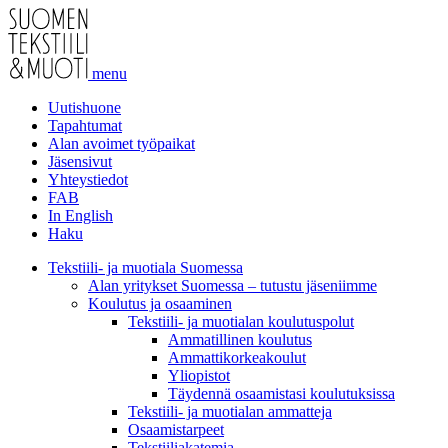
menu
Uutishuone
Tapahtumat
Alan avoimet työpaikat
Jäsensivut
Yhteystiedot
FAB
In English
Haku
Tekstiili- ja muotiala Suomessa
Alan yritykset Suomessa – tutustu jäseniimme
Koulutus ja osaaminen
Tekstiili- ja muotialan koulutuspolut
Ammatillinen koulutus
Ammattikorkeakoulut
Yliopistot
Täydennä osaamistasi koulutuksissa
Tekstiili- ja muotialan ammatteja
Osaamistarpeet
Tekstiiliakatemia