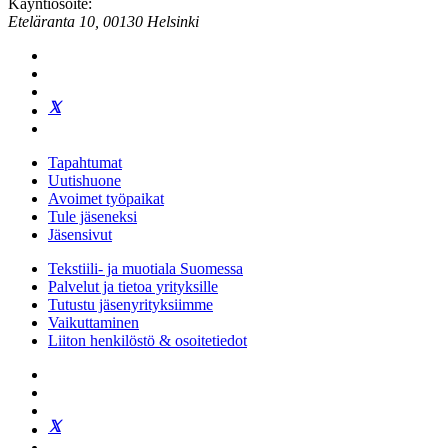
Käyntiosoite:
Eteläranta 10, 00130 Helsinki
Tapahtumat
Uutishuone
Avoimet työpaikat
Tule jäseneksi
Jäsensivut
Tekstiili- ja muotiala Suomessa
Palvelut ja tietoa yrityksille
Tutustu jäsenyrityksiimme
Vaikuttaminen
Liiton henkilöstö & osoitetiedot