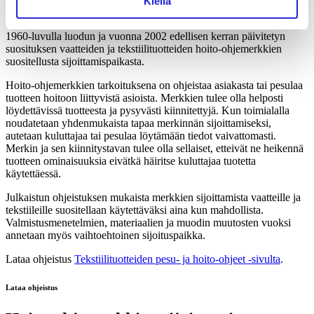
Kiellä
Suomen Tekstiili & Muoti ry ja Tekstiilihuoltoliitto ry ovat uusineet
1960-luvulla luodun ja vuonna 2002 edellisen kerran päivitetyn
suosituksen vaatteiden ja tekstiilituotteiden hoito-ohjemerkkien
suositellusta sijoittamispaikasta.
Hoito-ohjemerkkien tarkoituksena on ohjeistaa asiakasta tai pesulaa
tuotteen hoitoon liittyvistä asioista. Merkkien tulee olla helposti
löydettävissä tuotteesta ja pysyvästi kiinnitettyjä. Kun toimialalla
noudatetaan yhdenmukaista tapaa merkinnän sijoittamiseksi,
autetaan kuluttajaa tai pesulaa löytämään tiedot vaivattomasti.
Merkin ja sen kiinnitystavan tulee olla sellaiset, etteivät ne heikennä
tuotteen ominaisuuksia eivätkä häiritse kuluttajaa tuotetta
käytettäessä.
Julkaistun ohjeistuksen mukaista merkkien sijoittamista vaatteille ja
tekstiileille suositellaan käytettäväksi aina kun mahdollista.
Valmistusmenetelmien, materiaalien ja muodin muutosten vuoksi
annetaan myös vaihtoehtoinen sijoituspaikka.
Lataa ohjeistus
Tekstiilituotteiden pesu- ja hoito-ohjeet -sivulta
.
Lataa ohjeistus