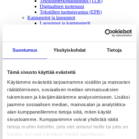
Tekstiilimerkintäuudistus (TLR)
Digitaalinen tuotepassi
Tekstiilien tuottajavastuu (EPR)
Kannanotot ja lausunnot
Lausunnot ja kantapaperit
Pikamuodin rajoittaminen
Vaikuttajaryhmät jäsenyrityksille
Työelämä-vaikuttajaryhmä
Yritysvastuu, kiertotalous ja toimivat markkinat -
Suostumus
Yksityiskohdat
Tietoja
vaikuttajaryhmä
Kansainvälinen liiketoiminta ja rahoitus -
vaikuttajaryhmä
Julkiset hankinnat ja huoltovarmuus -
Tämä sivusto käyttää evästeitä
vaikuttajaryhmä
Kestävä tuotepolitiikka​ -vaikuttajaryhmä
Käytämme evästeitä tarjoamamme sisällön ja mainosten
Osaaminen ja vetovoima -vaikuttajaryhmä
räätälöimiseen, sosiaalisen median ominaisuuksien
Tule jäseneksi
Suomen Tekstiili & Muodin jäsenyysmuodot
tukemiseen ja kävijämäärämme analysoimiseen. Lisäksi
Liity varsinaiseksi jäseneksi
jaamme sosiaalisen median, mainosalan ja analytiikka-
Liity startup-jäseneksi
alan kumppaneillemme tietoja siitä, miten käytät
Liity kumppani­jäseneksi
Suomen Tekstiili & Muoti
sivustoamme. Kumppanimme voivat yhdistää näitä
Liiton hallitus
tietoja muihin tietoihin, joita olet antanut heille tai joita on
Liiton henkilöstö & yhteystiedot
kerätty, kun olet käyttänyt heidän palvelujaan.
Liiton strategia