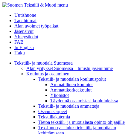
menu
Uutishuone
Tapahtumat
Alan avoimet työpaikat
Jäsensivut
Yhteystiedot
FAB
In English
Haku
Tekstiili- ja muotiala Suomessa
Alan yritykset Suomessa – tutustu jäseniimme
Koulutus ja osaaminen
Tekstiili- ja muotialan koulutuspolut
Ammatillinen koulutus
Ammattikorkeakoulut
Yliopistot
Täydennä osaamistasi koulutuksissa
Tekstiili- ja muotialan ammatteja
Osaamistarpeet
Tekstiiliakatemia
Tietoa tekstiili- ja muotialasta opinto-ohjaajille
Tex-Inno ry – tukea tekstiili- ja muotialan
kehittämiseen