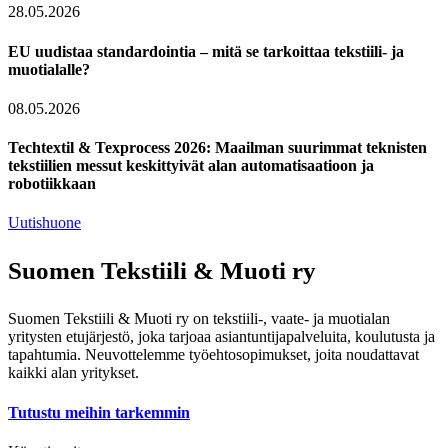
28.05.2026
EU uudistaa standardointia – mitä se tarkoittaa tekstiili- ja
muotialalle?
08.05.2026
Techtextil & Texprocess 2026: Maailman suurimmat teknisten
tekstiilien messut keskittyivät alan automatisaatioon ja
robotiikkaan
Uutishuone
Suomen Tekstiili & Muoti ry
Suomen Tekstiili & Muoti ry on tekstiili-, vaate- ja muotialan
yritysten etujärjestö, joka tarjoaa asiantuntijapalveluita, koulutusta ja
tapahtumia. Neuvottelemme työehtosopimukset, joita noudattavat
kaikki alan yritykset.
Tutustu meihin tarkemmin