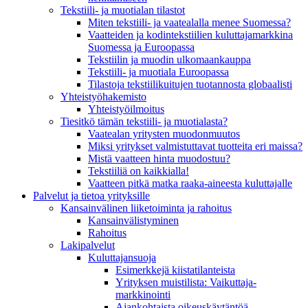
Tekstiili- ja muotialan tilastot
Miten tekstiili- ja vaatealalla menee Suomessa?
Vaatteiden ja kodintekstiilien kuluttajamarkkina
Suomessa ja Euroopassa
Tekstiilin ja muodin ulkomaankauppa
Tekstiili- ja muotiala Euroopassa
Tilastoja tekstiilikuitujen tuotannosta globaalisti
Yhteistyö­hakemisto
Yhteistyöilmoitus
Tiesitkö tämän tekstiili- ja muotialasta?
Vaatealan yritysten muodonmuutos
Miksi yritykset valmistuttavat tuotteita eri maissa?
Mistä vaatteen hinta muodostuu?
Tekstiiliä on kaikkialla!
Vaatteen pitkä matka raaka-aineesta kuluttajalle
Palvelut ja tietoa yrityksille
Kansainvälinen liiketoiminta ja rahoitus
Kansain­välistyminen
Rahoitus
Lakipalvelut
Kuluttajansuoja
Esimerkkejä kiistatilanteista
Yrityksen muistilista: Vaikuttaja­
markkinointi
Ajankohtaista oikeuskäytäntöä