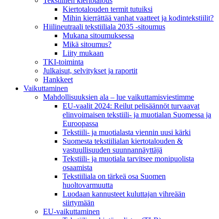
Tekstiilien kiertotalous
Kiertotalouden termit tutuiksi
Mihin kierrättää vanhat vaatteet ja kodintekstiilit?
Hiilineutraali tekstiiliala 2035 -sitoumus
Mukana sitoumuksessa
Mikä sitoumus?
Liity mukaan
TKI-toiminta
Julkaisut, selvitykset ja raportit
Hankkeet
Vaikuttaminen
Mahdollisuuksien ala – lue vaikuttamis­viestimme
EU-vaalit 2024: Reilut pelisäännöt turvaavat
elinvoimaisen tekstiili- ja muotialan Suomessa ja
Euroopassa
Tekstiili- ja muotialasta viennin uusi kärki
Suomesta tekstiilialan kiertotalouden &
vastuullisuuden suunnannäyttäjä
Tekstiili- ja muotiala tarvitsee monipuolista
osaamista
Tekstiiliala on tärkeä osa Suomen
huoltovarmuutta
Luodaan kannusteet kuluttajan vihreään
siirtymään
EU-vaikuttaminen