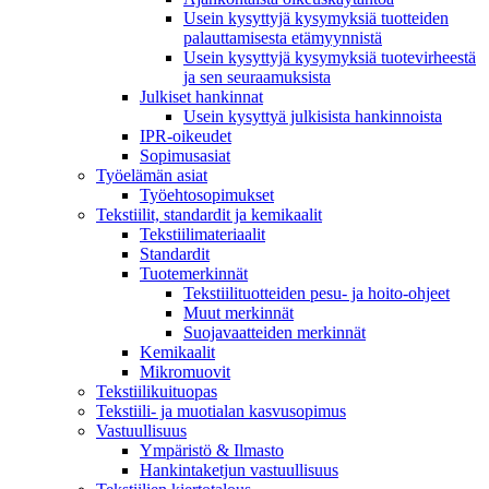
Usein kysyttyjä kysymyksiä tuotteiden
palauttamisesta etämyynnistä
Usein kysyttyjä kysymyksiä tuotevirheestä
ja sen seuraamuksista
Julkiset hankinnat
Usein kysyttyä julkisista hankinnoista
IPR-oikeudet
Sopimusasiat
Työelämän asiat
Työehto­sopimukset
Tekstiilit, standardit ja kemikaalit
Tekstiilimateriaalit
Standardit
Tuotemerkinnät
Tekstiilituotteiden pesu- ja hoito-ohjeet
Muut merkinnät
Suojavaatteiden merkinnät
Kemikaalit
Mikromuovit
Tekstiilikuitu­opas
Tekstiili- ja muotialan kasvusopimus
Vastuullisuus
Ympäristö & Ilmasto
Hankintaketjun vastuullisuus