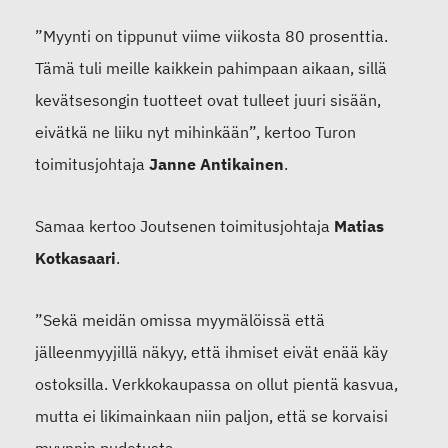
”Myynti on tippunut viime viikosta 80 prosenttia
.
Tämä tuli meille kaikkein pahimpaan aikaan, sillä
kevät
sesongin tuotteet ovat tulleet juuri sisään,
eivätkä ne liiku nyt mihinkään
”,
kert
oo Turon
toimitusjohtaja
Janne Antikainen
.
Samaa kertoo Joutsenen toimitusjohtaja
Matias
Kotkasaari
.
”Sekä meidän omissa
myymälöissä
että
jälleenmyyjillä näkyy, että ihmiset eivät enää käy
ostoksilla. Verkkokaupassa on ollut pientä kasvua,
mut
t
a ei likimainkaan niin paljon, että se korvaisi