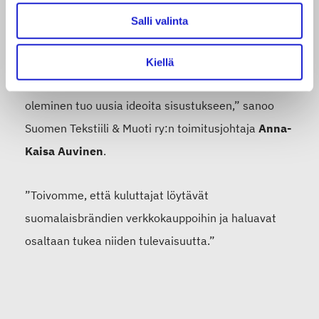
nyt vaikeuksia. Joillekin yrityksille etätyö
Salli valinta
ja eristäytyminen voivat kuitenkin vaikuttaa niin,
että verkkokauppamyyntiä tulee jonkin verran lisää,
Kiellä
kun esimerkiksi ulkoilu lisääntyy tai kotona
oleminen tuo uusia ideoita sisustukseen
,
” sanoo
Suomen Tekstiili & Muoti ry:n toimitusjohtaja
Anna-
Kaisa Auvinen
.
”
Toivomme, että kuluttajat löytävät
suomalaisbrändien verkkokauppo
i
hin ja haluavat
osaltaan tukea niiden tulevaisuutta.”