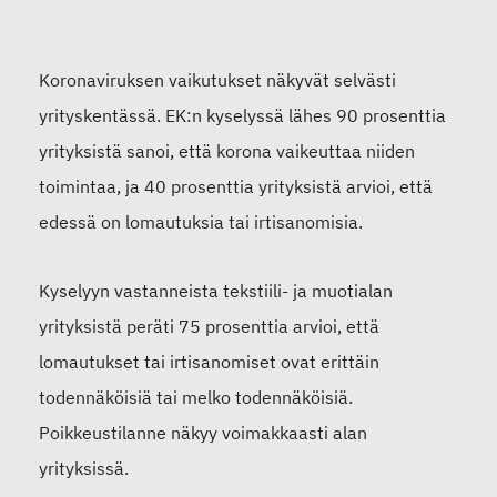
Koronaviruksen vaikutukset näkyvät selvästi
yrityskentässä.
EK:n
kyselyssä
lähes
90 prosenttia
yr
i
tyksistä sanoi, että korona vaikeuttaa niiden
toimintaa, ja
40 prosenttia yrityksistä arvioi, että
edessä on lomautuksia tai irtisanomisia.
Kyselyyn vastanneista tekstiili- ja muotialan
yrityksistä peräti 75 prosenttia arvioi, että
lomautukset tai irtisanomiset ovat erittäin
todennäköisiä tai melko todennäköisiä.
Poikkeustilanne näkyy voimakkaasti alan
yrityksissä.