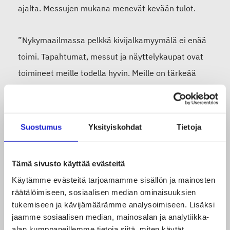
ajalta.
Messujen mukana menevä
t
kevään tulot.
”Nykymaailmassa pelkkä kivijalkamyymälä ei enää
toimi. Tapahtumat, messut ja näyttelykaupat ovat
toimineet meille todella hyvin. Meille on tärkeää
mennä yleisön pariin ja saada henkilökohtainen
kontakti asiakkaisiin”, Rintala kertoo.
Suostumus
Yksityiskohdat
Tietoja
Myös tuleva kesä mietityttää Rintalaa
: toteutuvatko
suunnitellut kesänäyttelyt ja myymälät niiden
Tämä sivusto käyttää evästeitä
yhteydessä.
Hän kuitenkin edelleen uskoo
Käytämme evästeitä tarjoamamme sisällön ja mainosten
suosittujen näyttelyjen ja kesäkauppojen
räätälöimiseen, sosiaalisen median ominaisuuksien
toteutumiseen ja haluaa toivottaa asiakkaat
tukemiseen ja kävijämäärämme analysoimiseen. Lisäksi
jaamme sosiaalisen median, mainosalan ja analytiikka-
tervetulleeksi.
alan kumppaneillemme tietoja siitä, miten käytät