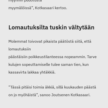
myynnin pudotusta
myymälöissä”,
Kotkasaari
kertoo.
Lomautuksilta tuskin vältytään
Molemmat toivovat pikaista päätöstä siitä, että
lomautuksi
in
päästäisiin
poikkeustilanteessa
nopeammin.
T
arv
e
kulujen sop
euttamiselle tulee saman tien, kun
kassavirta lakkaa yhtäkkiä.
”Tässä pitäisi toimia äkkiä, sillä kuukauden päästä
on jo myöhäistä”, sanoo Joutsenen Kotkasaari.