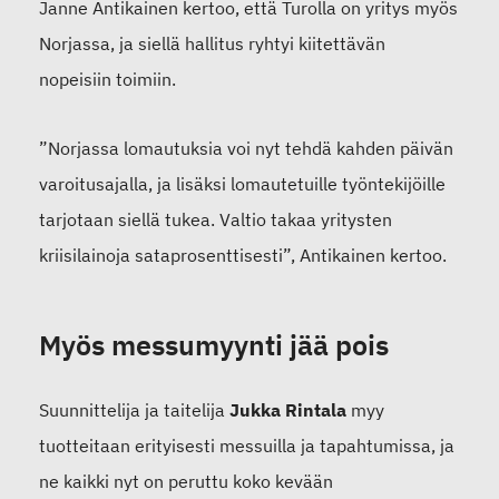
Janne Antikainen kertoo, että
Turolla on yritys myös
Norjassa, ja siellä hallitus ryhtyi kiitettävän
nopeisiin toimiin.
”Norjassa
lomautuksia voi
nyt
tehdä kahden päivän
varoitusajalla
, ja l
isäksi lomautetuille työntekijöille
tarjotaan siellä tukea
. V
altio takaa yritysten
kriisilainoja
sataprosenttisesti
”, Antikainen kertoo.
Myös messumyynti jää pois
S
uunnittelija ja taitelija
Jukka Rintala
myy
tuotteita
a
n erityisesti messuilla ja tapahtumissa, j
a
ne kaikki
nyt on peruttu koko kevään