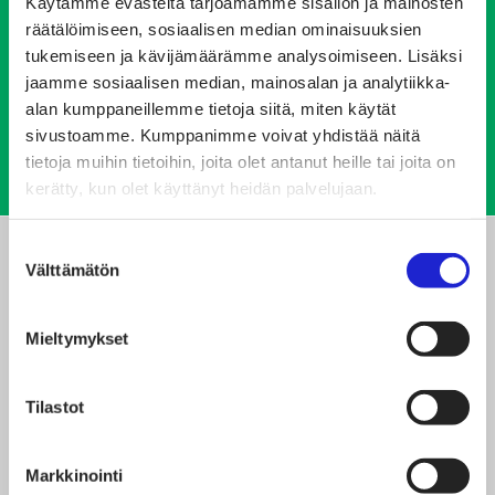
Käytämme evästeitä tarjoamamme sisällön ja mainosten
räätälöimiseen, sosiaalisen median ominaisuuksien
tukemiseen ja kävijämäärämme analysoimiseen. Lisäksi
Mitä, missä ja milloin? Lue
lisätietoja
TÄÄLTÄ
jaamme sosiaalisen median, mainosalan ja analytiikka-
Porton tapahtumasta.
alan kumppaneillemme tietoja siitä, miten käytät
sivustoamme. Kumppanimme voivat yhdistää näitä
tietoja muihin tietoihin, joita olet antanut heille tai joita on
kerätty, kun olet käyttänyt heidän palvelujaan.
Suostumuksen
Välttämätön
valinta
Jaa artikkeli
Mieltymykset
Tilastot
Markkinointi