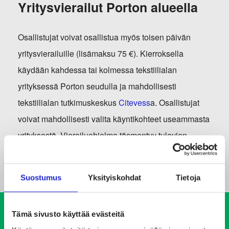
Yritysvierailut Porton alueella
Osallistujat voivat osallistua myös toisen päivän
yritysvierailuille (lisämaksu 75 €). Kierroksella
käydään kahdessa tai kolmessa tekstiilialan
yrityksessä Porton seudulla ja mahdollisesti
tekstiilialan tutkimuskeskus
Citevess
a. Osallistujat
voivat mahdollisesti valita käyntikohteet useammasta
yrityksestä. Vierailuohjelma täsmentyy tulevien
viikkojen aikana. Voit kysyä lisätietoja
yritysvierailuista Anne Ruokamolta.
Suostumus
Yksityiskohdat
Tietoja
Tämä sivusto käyttää evästeitä
Porto Convention