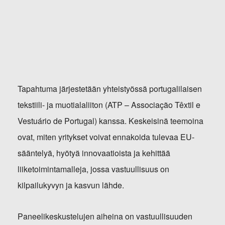
Tapahtuma järjestetään yhteistyössä portugalilaisen
tekstiili- ja muotialaliiton (ATP – Associação Têxtil e
Vestuário de Portugal) kanssa. Keskeisinä teemoina
ovat, miten yritykset voivat ennakoida tulevaa EU-
sääntelyä, hyötyä innovaatioista ja kehittää
liiketoimintamalleja, jossa vastuullisuus on
kilpailukyvyn ja kasvun lähde.
Paneelikeskustelujen aiheina on vastuullisuuden