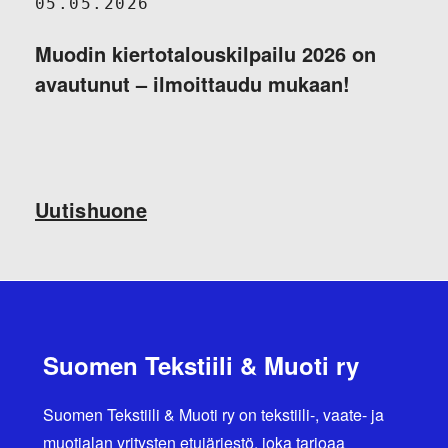
05.05.2026
Muodin kiertotalouskilpailu 2026 on
avautunut – ilmoittaudu mukaan!
Uutishuone
Suomen Tekstiili & Muoti ry
Suomen Tekstiili & Muoti ry on tekstiili-, vaate- ja
muotialan yritysten etujärjestö, joka tarjoaa