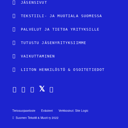
JÄSENSIVUT
TEKSTIILI- JA MUOTIALA SUOMESSA
PALVELUT JA TIETOA YRITYKSILLE
TUTUSTU JÄSENYRITYKSIIMME
VAIKUTTAMINEN
LIITON HENKILÖSTÖ & OSOITETIEDOT
Tietosuojaseloste
Evästeet
Verkkosivut: Site Logic
Suomen Tekstiili & Muoti ry 2022