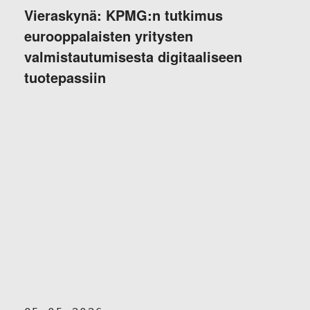
Vieraskynä: KPMG:n tutkimus
eurooppalaisten yritysten
valmistautumisesta digitaaliseen
tuotepassiin