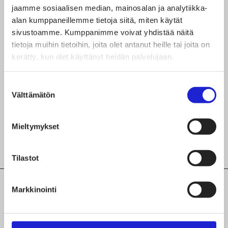
Yleisneuvonta yritysasiakkaille, puh. 0295 5202,
jaamme sosiaalisen median, mainosalan ja analytiikka-
sähköpostitse osoitteesta
yritysneuvonta.lupa-
alan kumppaneillemme tietoja siitä, miten käytät
sivustoamme. Kumppanimme voivat yhdistää näitä
asiakkaat@tulli.fi
tietoja muihin tietoihin, joita olet antanut heille tai joita on
kerätty, kun olet käyttänyt heidän palvelujaan.
Jaa artikkeli
Suostumuksen
Välttämätön
valinta
Mieltymykset
Tilastot
Markkinointi
Ajankohtaista aiheesta