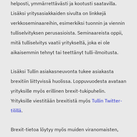
helposti, ymmärrettävästi ja kootusti saatavilla.
Lisäksi yritysasiakkaiden sivulta on linkkejä
verkkoseminaareihin, esimerkiksi tuonnin ja viennin
tulliselvityksen perusasioista. Seminaareista oppii,
mitä tulliselvitys vaatii yritykseltä, joka ei ole
aikaisemmin tehnyt tai teettänyt tulli-ilmoitusta.
Lisäksi Tullin asiakasneuvonta tukee asiakasta
brexitiin liittyvissä huolissa. Loppuvuodesta avataan
yrityksille myös erillinen brexit-tukipuhelin.
Yrityksille viestitään brexitistä myös
Tullin Twitter-
tilillä
.
Brexit-tietoa löytyy myös muiden viranomaisten,