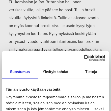
EU-komission ja Iso-Britannian hallinnon
verkkosivuilta, joille pääsee helposti Tullin brexit-
sivuilta löytyvistä linkeistä. Tullin asiakasneuvonta
on myös koonnut brexit-sivuille usein kysyttyjen
kysymysten luettelon. Kysymyksissä keskitytään
erityisesti vuodenvaihteen tilanteisiin, kun brexitin
siirtymäkausi päättyy ja tulliselvitysmuodollisuuksia
pitää ryhtyä noudattamaan.
Suostumus
Yksityiskohdat
Tietoja
Lisätietoja ja neuvontaa:
Brexit – tietoa tulliselvityksestä yritysasiakkaille
Tämä sivusto käyttää evästeitä
Brexit – tietoa henkilöasiakkaille
Käytämme evästeitä tarjoamamme sisällön ja mainosten
räätälöimiseen, sosiaalisen median ominaisuuksien
tukemiseen ja kävijämäärämme analysoimiseen. Lisäksi