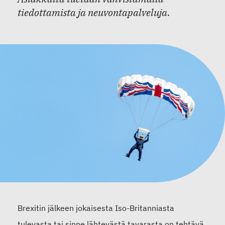
tiedottamista ja neuvontapalveluja.
Brexitin jälkeen jokaisesta Iso-Britanniasta
tulevasta tai sinne lähtevästä tavarasta on tehtävä