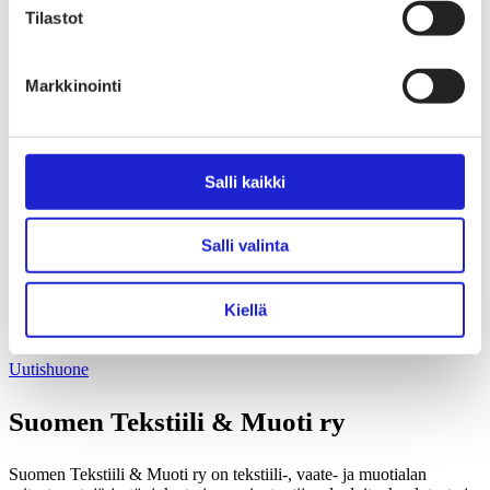
Tilastot
+358 41 535 4379
katri.pylkkanen@stjm.fi
Markkinointi
Ajankohtaista aiheesta
02.04.2026
Salli kaikki
Sukkamestarit 30 vuotta – strateginen täyskäännös kantoi
hedelmää
Salli valinta
15.12.2025
Suhdannekysely: Halpatuontivyöry näkyy suoraan yritysten
Kiellä
liikevaihdossa ja kannattavuudessa
Uutishuone
Suomen Tekstiili & Muoti ry
Suomen Tekstiili & Muoti ry on tekstiili-, vaate- ja muotialan