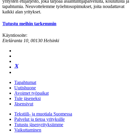
yritysten etujärjestö, joka tarjoaa asiantuntijapalveluita, koulutusta ja
tapahtumia. Neuvottelemme työehtosopimukset, joita noudattavat
kaikki alan yritykset.
Tutustu meihin tarkemmin
Käyntiosoite:
Eteläranta 10, 00130 Helsinki
Tapahtumat
Uutishuone
Avoimet työpaikat
Tule jäseneksi
Jäsensivut
Tekstiili- ja muotiala Suomessa
Palvelut ja tietoa yrityksille
Tutustu jäsenyrityksiimme
Vaikuttaminen