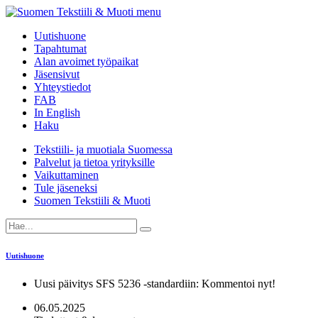
menu
Uutishuone
Tapahtumat
Alan avoimet työpaikat
Jäsensivut
Yhteystiedot
FAB
In English
Haku
Tekstiili- ja muotiala Suomessa
Palvelut ja tietoa yrityksille
Vaikuttaminen
Tule jäseneksi
Suomen Tekstiili & Muoti
Uutishuone
Uusi päivitys SFS 5236 -standardiin: Kommentoi nyt!
06.05.2025