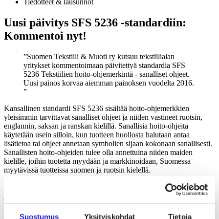
Tiedotteet & lausunnot
Uusi päivitys SFS 5236 -standardiin:
Kommentoi nyt!
Suomen Tekstiili & Muoti ry kutsuu tekstiilialan
yritykset kommentoimaan päivitettyä standardia SFS
5236 Tekstiilien hoito-ohjemerkintä - sanalliset ohjeet.
Uusi painos korvaa aiemman painoksen vuodelta 2016.
Kansallinen standardi SFS 5236 sisältää hoito-ohjemerkkien
yleisimmin tarvittavat sanalliset ohjeet ja niiden vastineet ruotsin,
englannin, saksan ja ranskan kielillä. Sanallisia hoito-ohjeita
käytetään usein silloin, kun tuotteen huollosta halutaan antaa
lisätietoa tai ohjeet annetaan symbolien sijaan kokonaan sanallisesti.
Sanallisten hoito-ohjeiden tulee olla annettuina niiden maiden
kielille, joihin tuotetta myydään ja markkinoidaan, Suomessa
myytävissä tuotteissa suomen ja ruotsin kielellä.
Päivitetty SFS 5236 -standardi sisältää parannuksia ja tarkennuksia,
jotka pyrkivät vastaamaan nykyisiin markkinavaatimuksiin ja
toimialakäytäntöihin. Standardin tavoitteena on varmistaa, että
tekstiilituotteiden hoitoon liittyvät sanalliset ohjeet annetaan
Suostumus
Yksityiskohdat
Tietoja