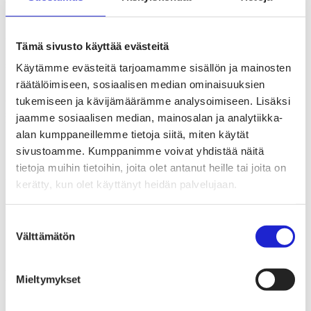
toimialalla yhdenmukaisesti.
Suomen Tekstiili & Muoti ry kehottaa toimialan yrityksiä
tutustumaan uuteen standardiin ja antamaan palautetta sen sisällöstä.
Tämä sivusto käyttää evästeitä
Kommentointimahdollisuus tarjoaa yrityksille tilaisuuden vaikuttaa
standardin lopulliseen muotoon ja varmistaa, että se vastaa
Käytämme evästeitä tarjoamamme sisällön ja mainosten
teollisuuden tarpeita parhaalla mahdollisella tavalla.
räätälöimiseen, sosiaalisen median ominaisuuksien
Ota kantaa, tulisiko tämä standardiehdotus vahvistaa SFS-
tukemiseen ja kävijämäärämme analysoimiseen. Lisäksi
standardiksi. Voit myös kommentoida ehdotusta. Kommentit
jaamme sosiaalisen median, mainosalan ja analytiikka-
käsittelee SFS:n työryhmä SFS/TR 009 Tekstiilien hoito-ohje.
alan kumppaneillemme tietoja siitä, miten käytät
Kommentoi standardiehdotusta SFS:n
Lausuntopyyntöpalvelussa
.
sivustoamme. Kumppanimme voivat yhdistää näitä
tietoja muihin tietoihin, joita olet antanut heille tai joita on
Jaa artikkeli
kerätty, kun olet käyttänyt heidän palvelujaan.
Suostumuksen
Välttämätön
valinta
Katri Pylkkänen
Mieltymykset
Asiantuntija, kestävä tuotepolitiikka