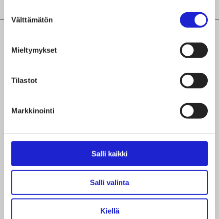
Suostumuksen
Välttämätön
valinta
Mieltymykset
Ajankohtaista aiheesta
Tilastot
Markkinointi
Salli kaikki
Salli valinta
Kiellä