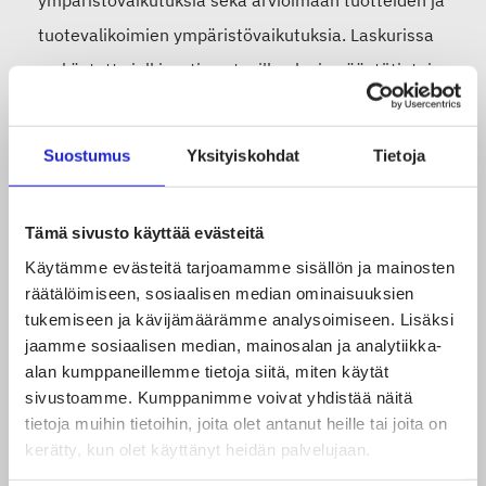
ympäristövaikutuksia sekä arvioimaan tuotteiden ja
tuotevalikoimien ympäristövaikutuksia.
Laskurissa
on käytetty julkisesti saatavilla olevia päästötietoja,
ja sen antamat luvut ovat suuntaa antavia.
Suostumus
Yksityiskohdat
Tietoja
Liiton jäsenet ja oppilaistosten edustajat voivat
pyytää käytt
äjätunnuksia
ottamalla
Tämä sivusto käyttää evästeitä
yhteytt
ä
Satumaija Levóniin
.
Käytämme evästeitä tarjoamamme sisällön ja mainosten
räätälöimiseen, sosiaalisen median ominaisuuksien
tukemiseen ja kävijämäärämme analysoimiseen. Lisäksi
Jaa artikkeli
jaamme sosiaalisen median, mainosalan ja analytiikka-
alan kumppaneillemme tietoja siitä, miten käytät
sivustoamme. Kumppanimme voivat yhdistää näitä
tietoja muihin tietoihin, joita olet antanut heille tai joita on
kerätty, kun olet käyttänyt heidän palvelujaan.