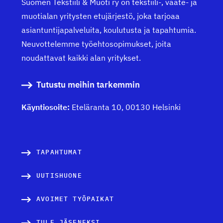
Suomen Tekstiili & Muoti ry on tekstiili-, vaate- ja
muotialan yritysten etujärjestö, joka tarjoaa
asiantuntijapalveluita, koulutusta ja tapahtumia.
Neuvottelemme työehtosopimukset, joita
noudattavat kaikki alan yritykset.
Tutustu meihin tarkemmin
Käyntiosoite:
Eteläranta 10, 00130 Helsinki
TAPAHTUMAT
UUTISHUONE
AVOIMET TYÖPAIKAT
TULE JÄSENEKSI