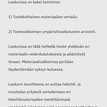
Laskurissa on kaksi toimintoa:
1) Tuotekohtainen materiaalien vertailu
.
2) Tuotevalikoiman ympäristövaikutusten arviointi.
Laskurissa on
tällä hetkellä
tiedot yhdeksän eri
materiaalin vedenkulutuksesta ja päästöistä
ilmaan. Materiaalivalikoimaa pyritään
täydentämään syksyn kuluessa.
Laskurin t
avoitteena on auttaa
tekstiili- ja
muotialan yrityksiä
vertailemaan eri
tekstiilimateriaalien merkittävimpiä