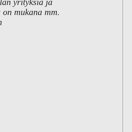
lan yrityksiä ja
sa on mukana mm.
n