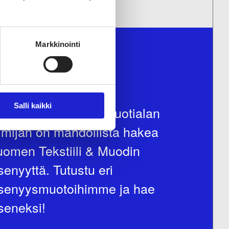
Markkinointi
ITY JÄSENEKSI
Salli kaikki
kaisen tekstiili- ja muotialan
imijan on mahdollista hakea
omen Tekstiili & Muodin
senyyttä. Tutustu eri
äsenyysmuotoihimme ja hae
seneksi!