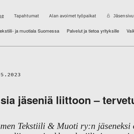
ne
Tapahtumat
Alan avoimet työpaikat
Jäsensivu
ekstiili- ja muotiala Suomessa
Palvelut ja tietoa yrityksille
Vai
05.2023
sia jäseniä liittoon – terv
men Tekstiili & Muoti ry:n jäseneksi