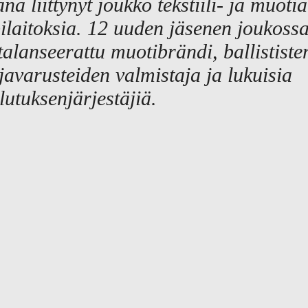
ana liittynyt joukko tekstiili- ja muotia
ilaitoksia. 12 uuden jäsenen joukos
talanseerattu muotibrändi, ballististe
javarusteiden valmistaja ja lukuisia
lutuksenjärjestäjiä.