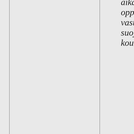
aik
opp
vas
suo
kou