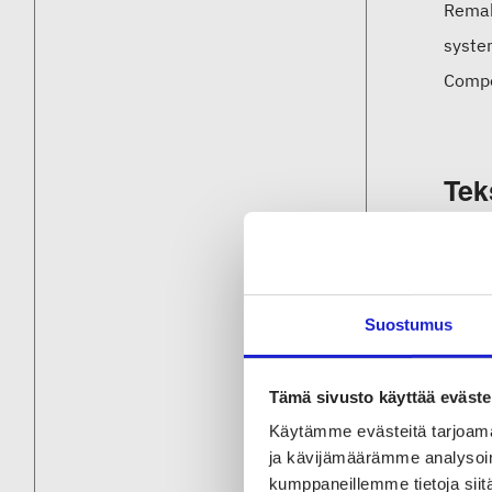
Remake
syste
Compo
Tek
Kuluva
Kumpp
Louna
Suostumus
ammat
Tämä sivusto käyttää eväste
Liito
Käytämme evästeitä tarjoama
värim
ja kävijämäärämme analysoim
kumppaneillemme tietoja siitä