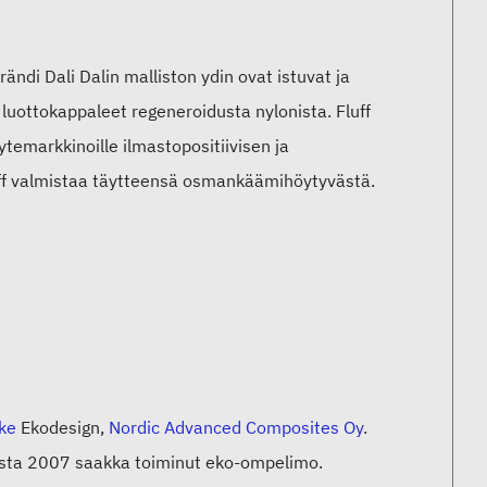
ändi Dali Dalin malliston ydin ovat istuvat ja
 luottokappaleet regeneroidusta nylonista. Fluff
ytemarkkinoille ilmastopositiivisen ja
uff valmistaa täytteensä osmankäämihöytyvästä.
ke
Ekodesign,
Nordic Advanced Composites Oy
.
esta 2007 saakka toiminut eko-ompelimo.