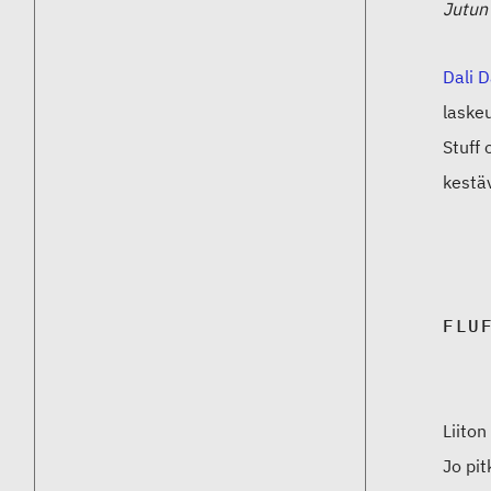
Jutun
Dali D
laskeu
Stuff 
kestä
FLU
Liiton
Jo pi