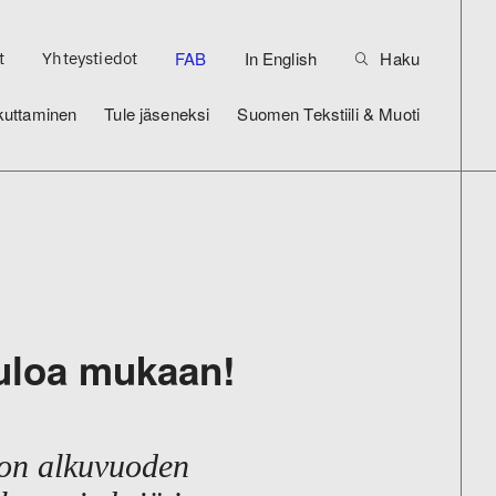
FAB
In English
Haku
t
Yhteystiedot
kuttaminen
Tule jäseneksi
Suomen Tekstiili & Muoti
etuloa mukaan!
 on alkuvuoden