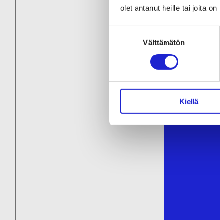
olet antanut heille tai joita o
Suostumuksen
Välttämätön
valinta
Kiellä