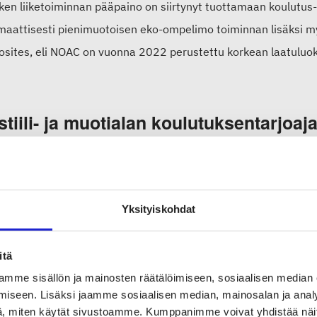
n liiketoiminnan pääpaino on siirtynyt tuottamaan koulutus- j
maattisesti pienimuotoisen eko-ompelimo toiminnan lisäksi
sites, eli NOAC on vuonna 2022 perustettu korkean laatuluoka
stiili- ja muotialan koulutuksentarjoaj
 vuosi on tuonut jälleen mukanaan uusia oppilaitoksia ja koulu
anijäseneksemme ovat liittyneet
Metropolia ammattikorkea
is-Suomen koulutuskuntayhtymä
,
Faros & Com Oy
,
Tampereen
Yksityiskohdat
tikorkeakoulu
.
itä
n kumppanijäseniksi ovat liittyneet myös verkkokaupan kokopa
mme sisällön ja mainosten räätälöimiseen, sosiaalisen median
orsingosta sekä metsä-elintarvike- ja alkutuotannon sivuvirro
iseen. Lisäksi jaamme sosiaalisen median, mainosalan ja analy
, miten käytät sivustoamme. Kumppanimme voivat yhdistää näitä t