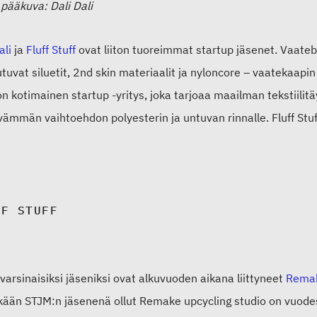
 pääkuva: Dali Dali
ali
ja
Fluff Stuff
ovat liiton tuoreimmat startup jäsenet. Vaatebr
tuvat siluetit, 2nd skin materiaalit ja nyloncore – vaatekaapin
on kotimainen startup -yritys, joka tarjoaa maailman tekstiilitä
vämmän vaihtoehdon polyesterin ja untuvan rinnalle. Fluff St
FF STUFF
 varsinaisiksi jäseniksi ovat alkuvuoden aikana liittyneet
Rema
tkään STJM:n jäsenenä ollut Remake upcycling studio on vuod