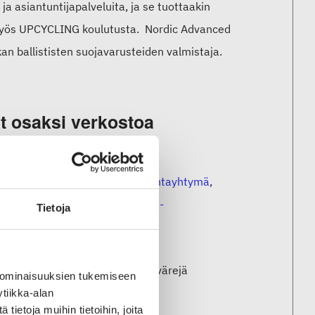
a asiantuntijapalveluita, ja se tuottaakin
 myös UPCYCLING koulutusta. Nordic Advanced
n ballististen suojavarusteiden valmistaja.
at osaksi verkostoa
tuksentarjoajia liittoon.
koulu
,
Salon seudun koulutuskuntayhtymä
,
 ammattikorkeakoulu
ja
Laurea-
Tietoja
lvelua tarjoava
Sizey
ja luonnonvärejä
 ominaisuuksien tukemiseen
ista valmistava
Natural Indigo
.
tiikka-alan
ietoja muihin tietoihin, joita