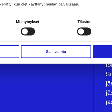
n kerätty, kun olet käyttänyt heidän palvelujaan.
Mieltymykset
Tilastot
LI
Salli valinta
Jo
to
Su
jä
j
jä