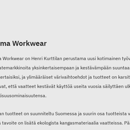
uma Workwear
 Workwear on Henri Kurttilan perustama uusi kotimainen ty
atemarkkinoita yksinkertaisempaan ja kestävämpään suuntaan
ertaisiksi, ja ylimääräiset värivaihtoehdot ja tuotteet on kars
vat, että vaatteet kestävät käyttöä useita vuosia säilyttäen
llisuusominaisuutensa.
n tuotteet on suunniteltu Suomessa ja suurin osa tuotteista v
ä tavoite on lisätä ekologista kangasmateriaalia vaatteissa. 