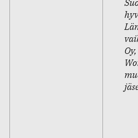
Suo
hyv
Läm
vai
Oy,
Wor
muo
jäs