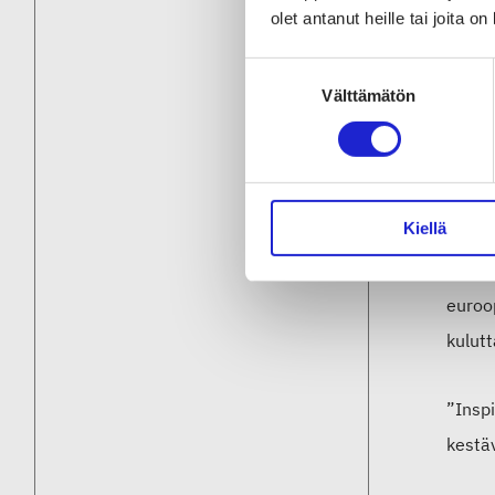
olet antanut heille tai joita o
Never
Suostumuksen
massat
Välttämätön
valinta
huivit
olosuh
Kiellä
Nevert
oman t
euroo
kulutt
”Insp
kestäv