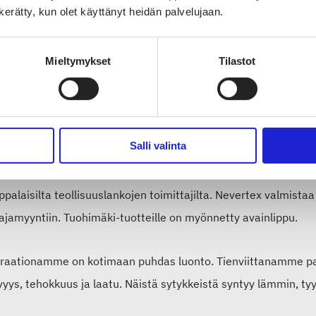
n kerätty, kun olet käyttänyt heidän palvelujaan.
tex valmistaa laadukkaita talviasusteita 35 vuoden kokemuksel
uotantoa, se on tehokasta ja ripeää. Yrityksen päätuotteita ova
Mieltymykset
Tilastot
. Valikoimassa on neuleasusteita lapsille ja aikuisille, kaikkiin
teisiin.
Salli valinta
ex valmistaa pääasiallisesti räätälöityjä neuleasustemallistoja
ai suunnittelijansa mallin mukaan. Yritys käyttää testattuja, tu
ppalaisilta teollisuuslankojen toimittajilta. Nevertex valmis
ajamyyntiin. Tuohimäki-tuotteille on myönnetty avainlippu.
iraationamme on kotimaan puhdas luonto. Tienviittanamme par
yys, tehokkuus ja laatu. Näistä sytykkeistä syntyy lämmin, ty