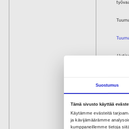
työva
Tuuma
Tuuma
Uutis
Suostumus
Nev
Tämä sivusto käyttää eväste
Käytämme evästeitä tarjoama
Nevert
ja kävijämäärämme analysoim
perin
kumppaneillemme tietoja siitä