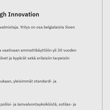
ugh Innovation
almistaja. Yritys on osa belgialaista Sioen
n ja vaativaan ammattikäyttöön yli 30 vuoden
lvet ja kypärät sekä erilaisiin tarpeisiin
mukaan, yleisimmät standardi- ja
liisi- ja lainvalvontayksiköistä, sotilas- ja