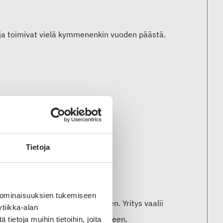
n ja toimivat vielä kymmenenkin vuoden päästä.
Tietoja
 ominaisuuksien tukemiseen
äheisesti ja juuriinsa tukeutuen. Yritys vaalii
tiikka-alan
enkilökohtaiseen vuorovaikutukseen.
ietoja muihin tietoihin, joita