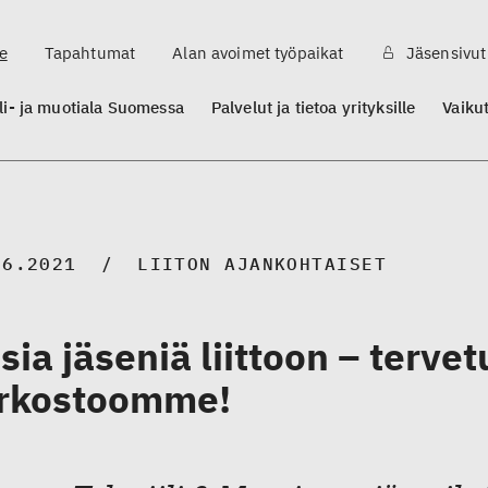
e
Tapahtumat
Alan avoimet työpaikat
Jäsensivut
ili- ja muotiala Suomessa
Palvelut ja tietoa yrityksille
Vaiku
06.2021
LIITON AJANKOHTAISET
sia jäseniä liittoon – terve
rkostoomme!