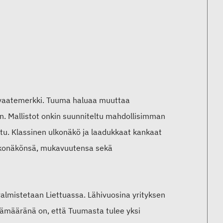
övaatemerkki. Tuuma haluaa muuttaa
. Mallistot onkin suunniteltu mahdollisimman
ittu. Klassinen ulkonäkö ja laadukkaat kankaat
 ulkonäkönsä, mukavuutensa sekä
almistetaan Liettuassa. Lähivuosina yrityksen
Päämääränä on, että Tuumasta tulee yksi