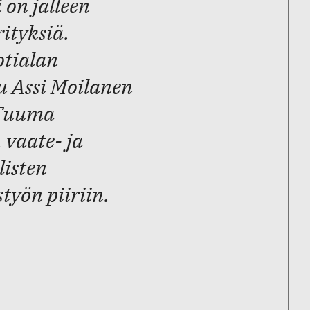
 on jälleen
ityksiä.
otialan
u Assi Moilanen
a Tuuma
 vaate- ja
listen
työn piiriin.