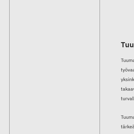
Tu
Tuuma
työva
yksink
takaa
turva
Tuuma
tärke