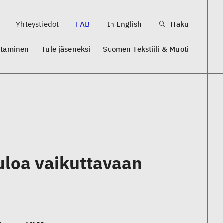
Yhteystiedot
FAB
In English
Haku
ttaminen
Tule jäseneksi
Suomen Tekstiili & Muoti
tuloa vaikuttavaan