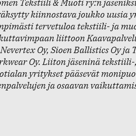
men Tekstiili & Muoti ry:n jäseniksi
äksytty kiinnostava joukko uusia yr
pimästi tervetuloa tekstiili- ja mu
kuttavimpaan liittoon Kaavapalvel
 Nevertex Oy, Sioen Ballistics Oy j
kwear Oy. Liiton jäseninä tekstiili-,
tialan yritykset pääsevät monipuo
enpalvelujen ja osaavan vaikuttamis