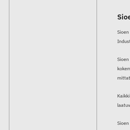
Sio
Sioen 
Indust
Sioen 
kokemu
mittat
Kaikk
laatu
Sioen 