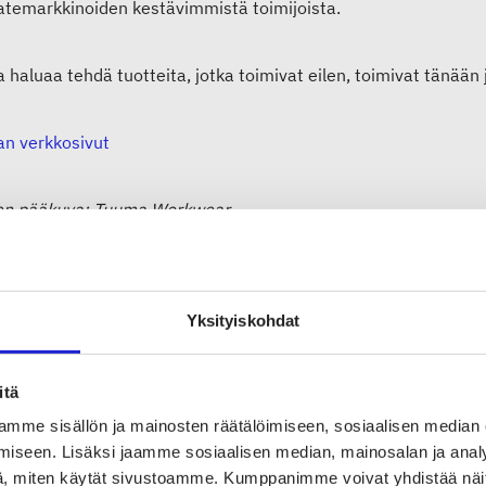
atemarkkinoiden kestävimmistä toimijoista.
 haluaa tehdä tuotteita, jotka toimivat eilen, toimivat tänää
n verkkosivut
en pääkuva: Tuuma Workwear
Yksityiskohdat
ertex
itä
mme sisällön ja mainosten räätälöimiseen, sosiaalisen median
ex valmistaa neuleasusteita läpinäkyvästi, vastuullisesti ihmisl
iseen. Lisäksi jaamme sosiaalisen median, mainosalan ja analy
teisiä arvoja ja tarjoaa mahdollisuuden aitoon, välittömään, h
, miten käytät sivustoamme. Kumppanimme voivat yhdistää näitä t