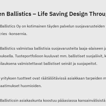
en Ballistics – Life Saving Design Thro
Ballistics Oy on kotimainen täyden palvelun suojavarusteiden v
ries -konsernia.
Ballistics valmistaa ballistisia suojavarusteita laaja-alaisee
ksella. Tuoteportfolioon kuuluvat mm. ballistiset suojaliivit, ki
ilauksena valmistettavat ballistiset seinät ja suojapeitot.
i yrityksen tuotteet ovat räätälöitävissä asiakkaan tarpeiden 
vaatimukset huomioiden.
Ballisticsin asiakaskunta koostuu pääasiassa kansainvälisistä po