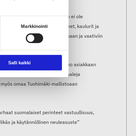
la. Vaikka Nevertexin tuotanto ei ole
t merinovillaiset pipot, käsineet, kaulurit ja
Markkinointi
 vuodenaikoihin, työstä vapaa-aikaan ja vaativiin
Salli kaikki
 jälleenmyyjille ja yrityksille joko asiakkaan
rvallisia ja sertifioituja materiaaleja
taa myös omaa Tuohimäki-mallistoaan
haat suomalaiset perinteet vastuullisuus,
ylikäs ja käytännöllinen neuleasuste”