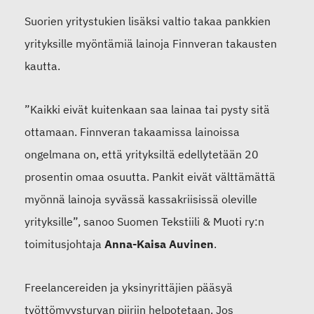
Suorien yritystukien lisäksi valtio takaa pankkien
yrityksille myöntämiä lainoja Finnveran takausten
kautta.
”Kaikki eivät kuitenkaan saa lainaa tai pysty sitä
ottamaan. Finnveran takaamissa lainoissa
ongelmana on, että yrityksiltä edellytetään 20
prosentin omaa osuutta. Pankit eivät välttämättä
myönnä lainoja syvässä kassakriisissä oleville
yrityksille”, sanoo Suomen Tekstiili & Muoti ry:n
toimitusjohtaja
Anna-Kaisa Auvinen
.
Freelancereiden ja yksinyrittäjien pääsyä
työttömyysturvan piiriin helpotetaan. Jos