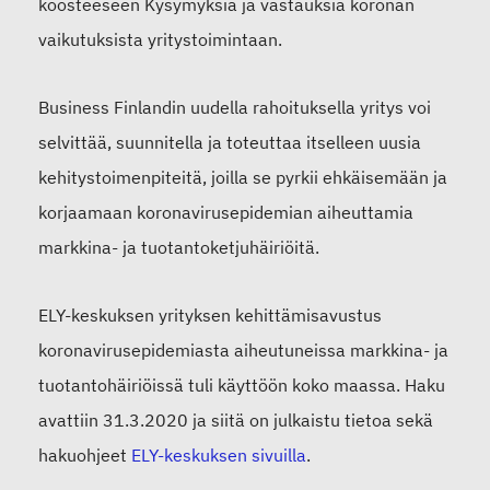
koosteeseen Kysymyksiä ja vastauksia koronan
vaikutuksista yritystoimintaan.
Business Finlandin uudella rahoituksella yritys voi
selvittää, suunnitella ja toteuttaa itselleen uusia
kehitystoimenpiteitä, joilla se pyrkii ehkäisemään ja
korjaamaan koronavirusepidemian aiheuttamia
markkina- ja tuotantoketjuhäiriöitä.
ELY-keskuksen yrityksen kehittämisavustus
koronavirusepidemiasta aiheutuneissa markkina- ja
tuotantohäiriöissä tuli käyttöön koko maassa. Haku
avattiin 31.3.2020 ja siitä on julkaistu tietoa sekä
hakuohjeet
ELY-keskuksen sivuilla
.