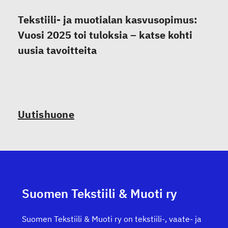
Tekstiili- ja muotialan kasvusopimus:
Vuosi 2025 toi tuloksia – katse kohti
uusia tavoitteita
Uutishuone
Suomen Tekstiili & Muoti ry
Suomen Tekstiili & Muoti ry on tekstiili-, vaate- ja