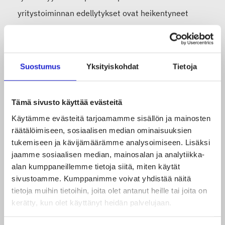
yritystoiminnan edellytykset ovat heikentyneet
tilapäisesti koronan vuoksi, yritystoiminta voidaan
arvioida työllistävyydeltään sivutoimiseksi
yritystoiminnaksi. Sivutoimisen yritystoiminnan
Suostumus
Yksityiskohdat
Tietoja
perusteella henkilöllä on oikeus
työttömyysetuuteen. Päätoimisesti työllistyneen
Tämä sivusto käyttää evästeitä
yrittäjän työttömyysetuuden saaminen ei
Käytämme evästeitä tarjoamamme sisällön ja mainosten
edellyttäisi yritystoiminnan lopettamista. Työ- ja
räätälöimiseen, sosiaalisen median ominaisuuksien
elinkeinoministeriö valmistelee muutosta ja
tukemiseen ja kävijämäärämme analysoimiseen. Lisäksi
jaamme sosiaalisen median, mainosalan ja analytiikka-
tiedotamme sen voimaantulosta verkkosivujemme
alan kumppaneillemme tietoja siitä, miten käytät
koronakoosteessa.
sivustoamme. Kumppanimme voivat yhdistää näitä
tietoja muihin tietoihin, joita olet antanut heille tai joita on
kerätty, kun olet käyttänyt heidän palvelujaan.
Verohallinnon toimista ja työeläkemaksuista on
koottu tietoa Kysymyksiä ja vastauksia koronan