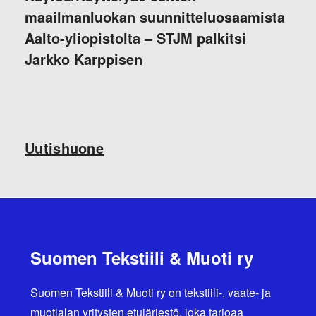
maailmanluokan suunnitteluosaamista
Aalto-yliopistolta – STJM palkitsi
Jarkko Karppisen
Uutishuone
Suomen Tekstiili & Muoti ry
Suomen Tekstiili & Muoti ry on tekstiili-, vaate- ja
muotialan yritysten etujärjestö, joka tarjoaa