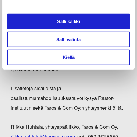
Ilmoittaudu koulutukseen
viimeistään 15.8.2021
. Voit
ilmoittautua koulutukseen
tästä linkistä
.
Salli kaikki
Ensimmäinen koulutuspäivä järjestetään 29.9. Ennen
Salli valinta
tätä koulutuksen järjestäjä laatii yhdessä jokaisen
Kiellä
osallistujan kanssa henkilökohtaisen
opiskelusuunnitelman.
Lisätietoja sisällöistä ja
osallistumismahdollisuuksista voi kysyä Rastor-
instituutin sekä Faros & Com Oy:n yhteyshenkilöiltä.
Riikka Huhtala, yhteyspäällikkö, Faros & Com Oy,
riikka.huhtala@faroscom.com
, puh. 050 363 5659