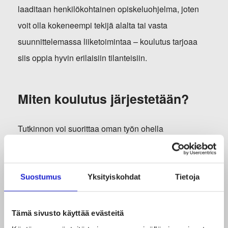
laaditaan henkilökohtainen opiskeluohjelma, joten
voit olla kokeneempi tekijä alalta tai vasta
suunnittelemassa liiketoimintaa – koulutus tarjoaa
siis oppia hyvin erilaisiin tilanteisiin.
Miten koulutus järjestetään?
Tutkinnon voi suorittaa oman työn ohella
oppisopimuskoulutuksena, jolloin se on myös
ilmainen. Mikäli oppisopimusehdot eivät täyty, on
tutkinnon kustannus opiskelijalle 940 euroa.
Suostumus
Yksityiskohdat
Tietoja
Oppisopimuskoulutus on mahdollinen suoritusmuoto
myös yrittäjälle.
Tämä sivusto käyttää evästeitä