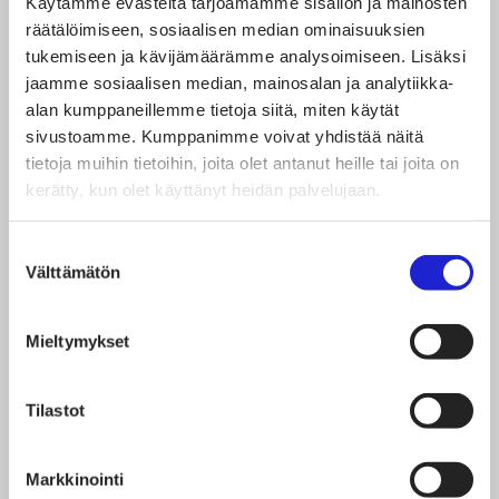
Käytämme evästeitä tarjoamamme sisällön ja mainosten
Tutkinnon suorittaminen kestää noin vuoden ja pitää
räätälöimiseen, sosiaalisen median ominaisuuksien
tukemiseen ja kävijämäärämme analysoimiseen. Lisäksi
sisällään noin 10 koulutuspäivää. Koulutuspäiviin on
jaamme sosiaalisen median, mainosalan ja analytiikka-
mahdollista osallistua joko etäyhteydellä tai
alan kumppaneillemme tietoja siitä, miten käytät
lähiopetuksessa Espoon Tapiolassa (mikäli
sivustoamme. Kumppanimme voivat yhdistää näitä
tietoja muihin tietoihin, joita olet antanut heille tai joita on
koronatilanne sen sallii). Kouluttajina toimivat Rastor-
kerätty, kun olet käyttänyt heidän palvelujaan.
instituutin opettajat. Mukana on myös puheenvuoroja
tekstiili- ja muotialan yrityksistä.
Suostumuksen
Välttämätön
valinta
Lisäksi tutkintoon sisältyy oppimista työpaikalla sekä
Mieltymykset
verkko-opiskelua.
Tilastot
Miten ilmoittaudun ja mistä
saan lisätietoa?
Markkinointi