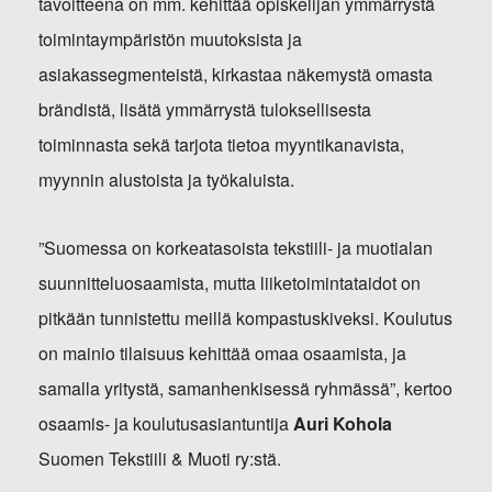
tavoitteena on mm. kehittää opiskelijan ymmärrystä
toimintaympäristön muutoksista ja
asiakassegmenteistä, kirkastaa näkemystä omasta
brändistä, lisätä ymmärrystä tuloksellisesta
toiminnasta sekä tarjota tietoa myyntikanavista,
myynnin alustoista ja työkaluista.
”Suomessa on korkeatasoista tekstiili- ja muotialan
suunnitteluosaamista, mutta liiketoimintataidot on
pitkään tunnistettu meillä kompastuskiveksi. Koulutus
on mainio tilaisuus kehittää omaa osaamista, ja
samalla yritystä, samanhenkisessä ryhmässä”, kertoo
osaamis- ja koulutusasiantuntija
Auri Kohola
Suomen Tekstiili & Muoti ry:stä.