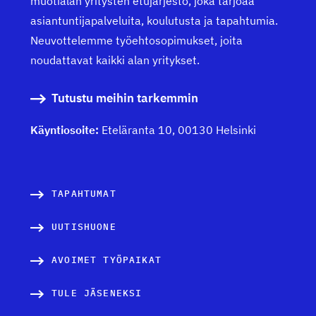
muotialan yritysten etujärjestö, joka tarjoaa
asiantuntijapalveluita, koulutusta ja tapahtumia.
Neuvottelemme työehtosopimukset, joita
noudattavat kaikki alan yritykset.
Tutustu meihin tarkemmin
Käyntiosoite:
Eteläranta 10, 00130 Helsinki
TAPAHTUMAT
UUTISHUONE
AVOIMET TYÖPAIKAT
TULE JÄSENEKSI