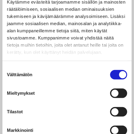
Käytämme evästeitä tarjoamamme sisällön ja mainosten
räätälöimiseen, sosiaalisen median ominaisuuksien
tukemiseen ja kävijämäärämme analysoimiseen. Lisäksi
jaamme sosiaalisen median, mainosalan ja analytiikka-
alan kumppaneillemme tietoja siitä, miten käytät
sivustoamme. Kumppanimme voivat yhdistää näitä
tietoja muihin tietoihin, joita olet antanut heille tai joita on
kerätty, kun olet käyttänyt heidän palvelujaan.
Marja-Liisa
Suostumuksen
Permikangas
Välttämätön
valinta
Toimitusjohtaja
Mieltymykset
+358 40 538 4541
MARJA-
Tilastot
LIISA.PERMIKANGAS@STJM.FI
Markkinointi