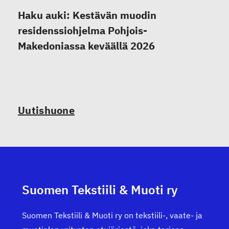
Haku auki: Kestävän muodin
residenssiohjelma Pohjois-
Makedoniassa keväällä 2026
Uutishuone
Suomen Tekstiili & Muoti ry
Suomen Tekstiili & Muoti ry on tekstiili-, vaate- ja