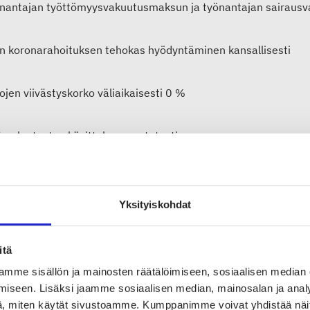
önantajan työttömyysvakuutusmaksun ja työnantajan sairausvak
:n koronarahoituksen tehokas hyödyntäminen kansallisesti
ojen viivästyskorko väliaikaisesti 0 %
V-palautusten käsittely nopeutetusti
uita toimenpiteitä, mm. konkurssilainsäädäntö
Yksityiskohdat
sää
itä
arvitaan pikaisia toimia ja tukea. Monessa yrityksessä on käyt
mme sisällön ja mainosten räätälöimiseen, sosiaalisen median
kiä täysin pysähtynyt”, sanoo Suomen Tekstiili & Muoti ry:n to
iseen. Lisäksi jaamme sosiaalisen median, mainosalan ja analy
, miten käytät sivustoamme. Kumppanimme voivat yhdistää näitä t