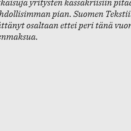
kaisuja yritysten kassakriisiin pit
dollisimman pian. Suomen Tekstiil
ttänyt osaltaan ettei peri tänä vuo
enmaksua.