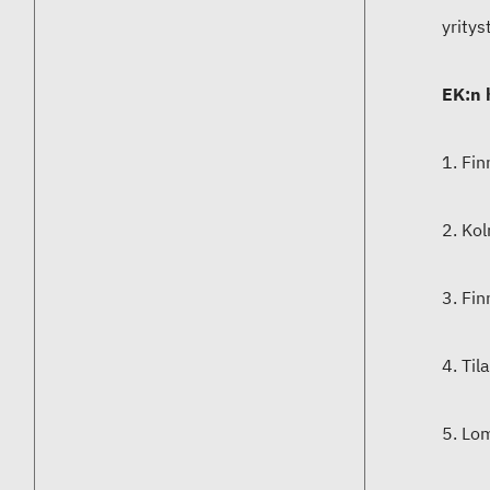
yrity
EK:n 
1. Fin
2. Ko
3. Fin
4. Til
5. Lom