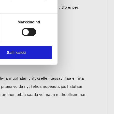
 & Muoti ry on päättänyt, että liitto ei peri
aksun jäsenyritysten puolesta.
Markkinointi
Salli kaikki
n, ja jo keskiviikkona
uttamiseen.
- ja muotialan yritykselle. Kassavirtaa ei riitä
pitäisi voida nyt tehdä nopeasti, jos halutaan
hentäminen pitää saada voimaan mahdollisimman