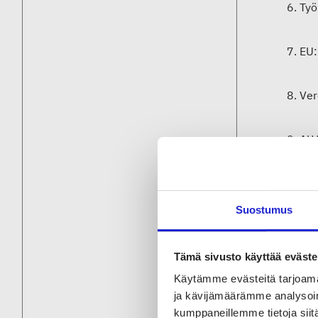
6. Ty
7. EU
8. Ver
9. AL
10. M
Suostumus
Lue li
Tämä sivusto käyttää eväste
”Nyt t
Käytämme evästeitä tarjoama
yhtäk
ja kävijämäärämme analysoim
kumppaneillemme tietoja siitä