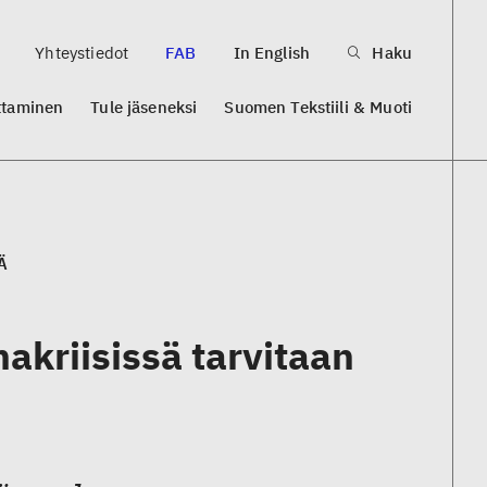
Yhteystiedot
FAB
In English
Haku
ttaminen
Tule jäseneksi
Suomen Tekstiili & Muoti
Ä
akriisissä tarvitaan