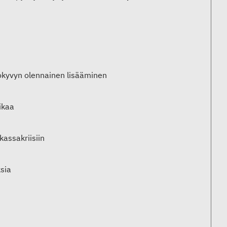
akokyvyn olennainen lisääminen
ikaa
kassakriisiin
ksia