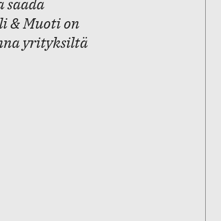
ää saada
i & Muoti on
nna yrityksiltä