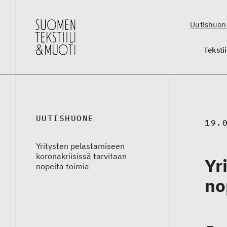
Uutishuon
Teksti
UUTISHUONE
19.
Yritysten pelastamiseen
koronakriisissä tarvitaan
Yr
nopeita toimia
no