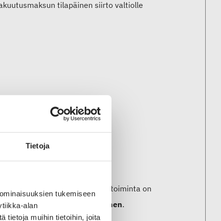
uutusmaksun tilapäinen siirto valtiolle
Tietoja
ännössä kyse päivistä, kun liiketoiminta on
 ominaisuuksien tukemiseen
imitusjohtaja
Anna-Kaisa Auvinen
.
tiikka-alan
ietoja muihin tietoihin, joita