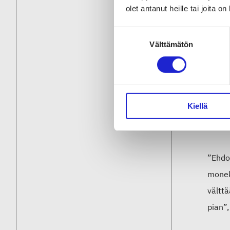
olet antanut heille tai joita o
Tässä 
tänä 
Suostumuksen
Välttämätön
valinta
Hät
Kiellä
EK jul
julkis
”Ehdot
moneks
vältt
pian”