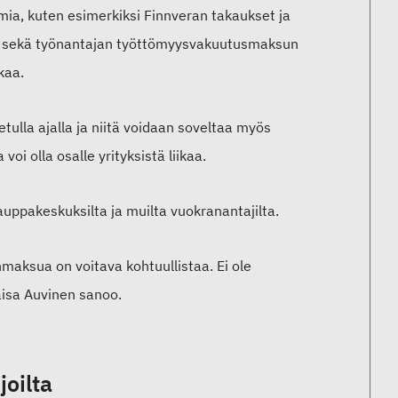
mia, kuten esimerkiksi Finnveran takaukset ja
atuki sekä työnantajan työttömyysvakuutusmaksun
kaa.
ulla ajalla ja niitä voidaan soveltaa myös
oi olla osalle yrityksistä liikaa.
auppakeskuksilta ja muilta vuokranantajilta.
maksua on voitava kohtuullistaa. Ei ole
aisa Auvinen sanoo.
joilta