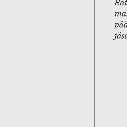
Rat
mah
pää
jäs