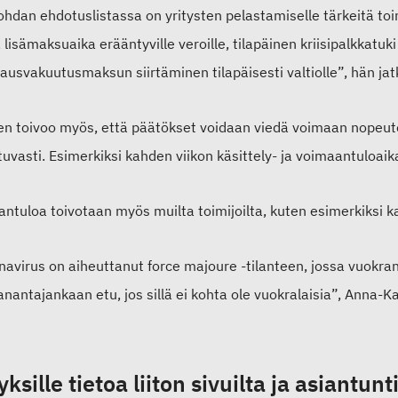
ohdan ehdotuslistassa on yritysten pelastamiselle tärkeitä toi
, lisämaksuaika erääntyville veroille, tilapäinen kriisipalkk
rausvakuutusmaksun siirtäminen tilapäisesti valtiolle”, hän jat
en toivoo myös, että päätökset voidaan viedä voimaan nopeutet
uvasti. Esimerkiksi kahden viikon käsittely- ja voimaantuloaika v
ntuloa toivotaan myös muilta toimijoilta, kuten esimerkiksi k
navirus on aiheuttanut force majoure -tilanteen, jossa vuokran
nantajankaan etu, jos sillä ei kohta ole vuokralaisia”, Anna-K
yksille tietoa liiton sivuilta ja asiantunti