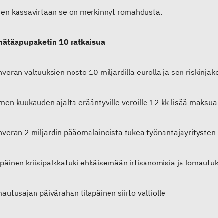
sten kassavirtaan se on merkinnyt romahdusta.
hätäapupaketin 10 ratkaisua
nveran valtuuksien nosto 10 miljardilla eurolla ja sen riskinj
lmen kuukauden ajalta erääntyville veroille 12 kk lisää maksua
nveran 2 miljardin pääomalainoista tukea työnantajayritysten 
apäinen kriisipalkkatuki ehkäisemään irtisanomisia ja lomautu
autusajan päivärahan tilapäinen siirto valtiolle