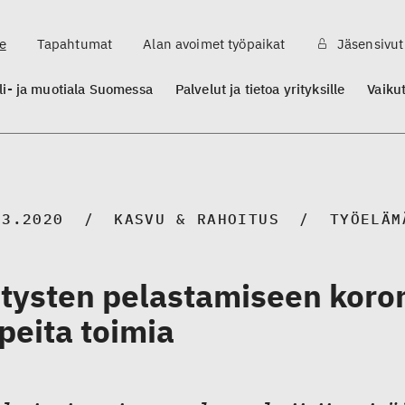
e
Tapahtumat
Alan avoimet työpaikat
Jäsensivut
ili- ja muotiala Suomessa
Palvelut ja tietoa yrityksille
Vaiku
03.2020
KASVU & RAHOITUS
TYÖELÄM
itysten pelastamiseen koron
peita toimia