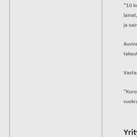
”10 k
lainat
ja sai
Auvin
takaut
Vastaa
”Koro
vuokra
Yrit