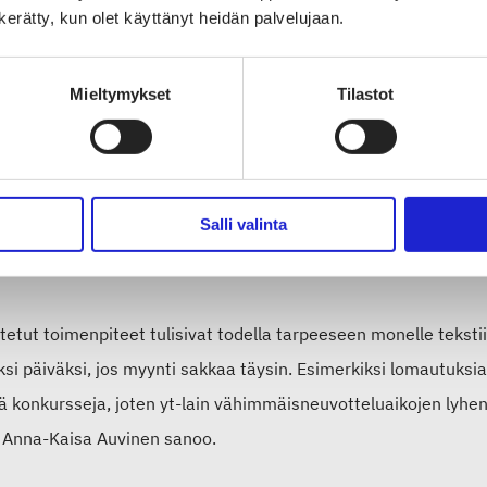
n kerätty, kun olet käyttänyt heidän palvelujaan.
tilanteessa kaikki mahdollinen tuki on tarpeen. Suomen Tekstiili
vuonna yrityksiltä jäsenmaksuja. Maksamme myös EK:n jäsenm
Mieltymykset
Tilastot
äapuratkaisut saatava pian voimaan
Salli valinta
kaisi tänään ehdotuksen hätäapupaketiksi yritysten kassakriisii
tettiin työmarkkinajärjestöjen yhteiset ehdotukset yritysten a
etut toimenpiteet tulisivat todella tarpeeseen monelle tekstiili
i päiväksi, jos myynti sakkaa täysin. Esimerkiksi lomautuksia 
ää konkursseja, joten yt-lain vähimmäisneuvotteluaikojen ly
, Anna-Kaisa Auvinen sanoo.