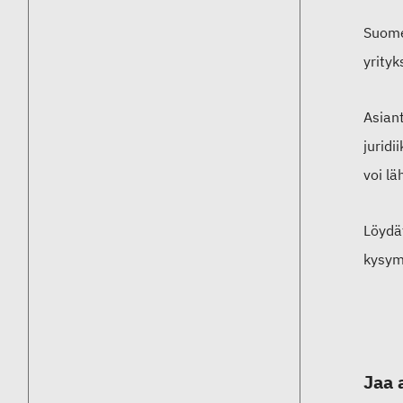
Suomen
yrityks
Asian
juridi
voi l
Löydä
kysymy
Jaa 