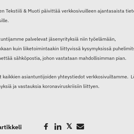
 Tekstiili & Muoti päivittää verkkosivuilleen ajantasaista tiet
ille.
tuntijamme palvelevat jäsenyrityksiä niin työelämään,
ikkaan kuin liiketoimintaakin liittyvissä kysymyksissä puhelimit
ähettää sähköpostia, johon vastataan mahdollisimman pian.
t kaikkien asiantuntijoiden yhteystiedot verkkosivuiltamme. L
ksiä ja vastauksia koronaviruskriisiin liittyen.
artikkeli