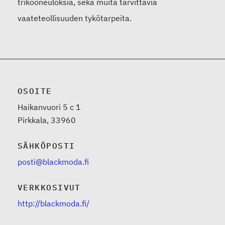
trikooneuloksia, sekä muita tarvittavia
vaateteollisuuden tykötarpeita.
OSOITE
Haikanvuori 5 c 1
Pirkkala, 33960
SÄHKÖPOSTI
posti@blackmoda.fi
VERKKOSIVUT
http://blackmoda.fi/