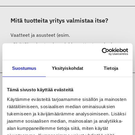
Mitä tuotteita yritys valmistaa itse?
Vaatteet ja asusteet (esim.
päivittäispukeutuminen, juhlavaatteet, suoja- ja
työvaatteet)
Suostumus
Yksityiskohdat
Tietoja
Mitä tekstiili- ja vaatealan tuotantoa tai
Tämä sivusto käyttää evästeitä
palvelua yritys tekee?
Käytämme evästeitä tarjoamamme sisällön ja mainosten
räätälöimiseen, sosiaalisen median ominaisuuksien
Kaavoitus ja sarjonta
tukemiseen ja kävijämäärämme analysoimiseen. Lisäksi
jaamme sosiaalisen median, mainosalan ja analytiikka-
Leikkaus
alan kumppaneillemme tietoja siitä, miten käytät
Malliompelu