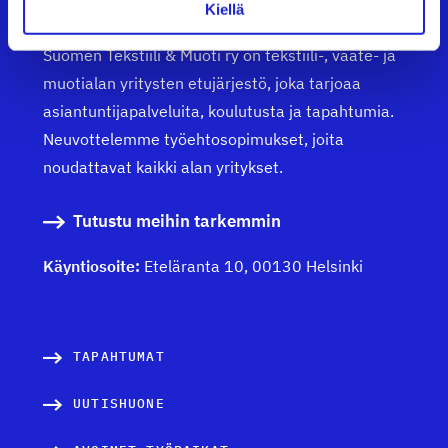
Suomen Tekstiili & Muoti ry
Kiellä
Suomen Tekstiili & Muoti ry on tekstiili-, vaate- ja
muotialan yritysten etujärjestö, joka tarjoaa
asiantuntijapalveluita, koulutusta ja tapahtumia.
Neuvottelemme työehtosopimukset, joita
noudattavat kaikki alan yritykset.
Tutustu meihin tarkemmin
Käyntiosoite:
Eteläranta 10, 00130 Helsinki
TAPAHTUMAT
UUTISHUONE