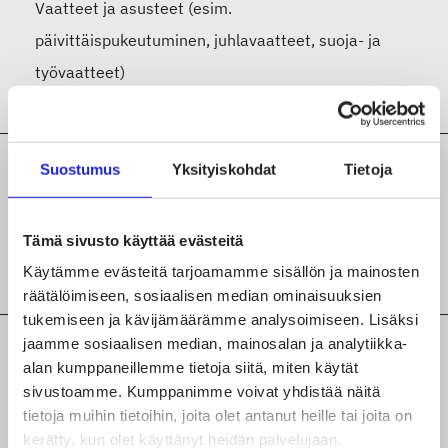
Vaatteet ja asusteet (esim.
päivittäispukeutuminen, juhlavaatteet, suoja- ja
työvaatteet)
Suostumus
Yksityiskohdat
Tietoja
Mitä tekstiili- ja vaatealan tuotantoa tai
palvelua yritys tekee?
Tämä sivusto käyttää evästeitä
Mittatilaus-ja korjausompelu
Käytämme evästeitä tarjoamamme sisällön ja mainosten
räätälöimiseen, sosiaalisen median ominaisuuksien
tukemiseen ja kävijämäärämme analysoimiseen. Lisäksi
jaamme sosiaalisen median, mainosalan ja analytiikka-
Lisätiedot yrityksen tuotteista,
alan kumppaneillemme tietoja siitä, miten käytät
palveluista ja valmistusvaiheista
sivustoamme. Kumppanimme voivat yhdistää näitä
tietoja muihin tietoihin, joita olet antanut heille tai joita on
Valmistamme nahka-asuja ja turkiksia naisille,
kerätty, kun olet käyttänyt heidän palvelujaan.