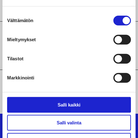
miehille ja lapsille
Suostumuksen
Välttämätön
valinta
Maakunta
Mieltymykset
Uusimaa
Tilastot
Markkinointi
YHTEISTYÖHAKEMISTO
Salli kaikki
Salli valinta