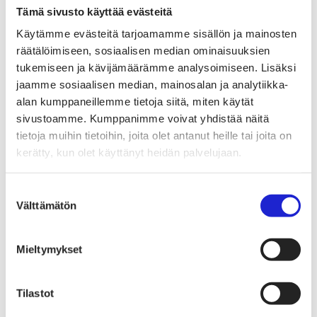
Tekstiilimerkintäuudistus (TLR)
Tämä sivusto käyttää evästeitä
Digitaalinen tuotepassi
Tekstiilien tuottajavastuu (EPR)
Käytämme evästeitä tarjoamamme sisällön ja mainosten
Kannanotot ja lausunnot
räätälöimiseen, sosiaalisen median ominaisuuksien
Lausunnot ja kantapaperit
Pikamuodin rajoittaminen
tukemiseen ja kävijämäärämme analysoimiseen. Lisäksi
Vaikuttajaryhmät jäsenyrityksille
jaamme sosiaalisen median, mainosalan ja analytiikka-
Työelämä-vaikuttajaryhmä
alan kumppaneillemme tietoja siitä, miten käytät
Yritysvastuu, kiertotalous ja toimivat markkinat -
vaikuttajaryhmä
sivustoamme. Kumppanimme voivat yhdistää näitä
Kansainvälinen liiketoiminta ja rahoitus -
tietoja muihin tietoihin, joita olet antanut heille tai joita on
vaikuttajaryhmä
kerätty, kun olet käyttänyt heidän palvelujaan.
Julkiset hankinnat ja huoltovarmuus -
vaikuttajaryhmä
Kestävä tuotepolitiikka​ -vaikuttajaryhmä
Suostumuksen
Osaaminen ja vetovoima -vaikuttajaryhmä
Välttämätön
Tule jäseneksi
valinta
Suomen Tekstiili & Muodin jäsenyysmuodot
Liity varsinaiseksi jäseneksi
Liity startup-jäseneksi
Mieltymykset
Liity kumppani­jäseneksi
Suomen Tekstiili & Muoti
Liiton hallitus
Tilastot
Liiton henkilöstö & yhteystiedot
Liiton strategia