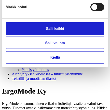
Liiton säännöt
Suomen Tekstiili & Muoti 120 vuotta
Markkinointi
Laskutusosoite
Mediapankki
Tilastoja Suomen Tekstiili & Muoti ry:stä ja sen
jäsenistä
Tietosuojaseloste
Salli kaikki
Alan yritykset Suomessa – tutustu jäseniimme
Salli valinta
Tekstiili- ja muotiala Suomessa
Kiellä
Tiesitkö tämän tekstiili- ja muotialasta?
Yhteistyö­hakemisto
Yhteistyöilmoitus
Alan yritykset Suomessa – tutustu jäseniimme
Tekstiili- ja muotialan tilastot
ErgoMode Ky
ErgoMode on suomalainen erikoismitoitettuja vaatteita valmistava
yritys. Tuotteet ovat vuosikymmenten tuotekehitystyön tulos. Niiden