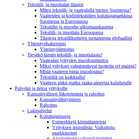
Tekstiili- ja muotialan tilastot
Miten tekstiili- ja vaatealalla menee Suomessa?
Vaatteiden ja kodintekstiilien kuluttajamarkkina
Suomessa ja Euroopassa
Tekstiilin ja muodin ulkomaankauppa
Tekstiili- ja muotiala Euroopassa
Tilastoja tekstiilikuitujen tuotannosta globaalisti
Yhteistyö­hakemisto
Yhteistyöilmoitus
Tiesitkö tämän tekstiili- ja muotialasta?
Vaatealan yritysten muodonmuutos
Miksi yritykset valmistuttavat tuotteita eri maissa?
Mistä vaatteen hinta muodostuu?
Tekstiiliä on kaikkialla!
Vaatteen pitkä matka raaka-aineesta kuluttajalle
Palvelut ja tietoa yrityksille
Kansainvälinen liiketoiminta ja rahoitus
Kansain­välistyminen
Rahoitus
Lakipalvelut
Kuluttajansuoja
Esimerkkejä kiistatilanteista
Yrityksen muistilista: Vaikuttaja­
markkinointi
Ajankohtaista oikeuskäytäntöä