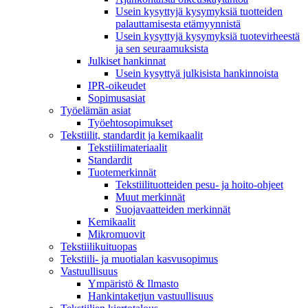
Usein kysyttyjä kysymyksiä tuotteiden
palauttamisesta etämyynnistä
Usein kysyttyjä kysymyksiä tuotevirheestä
ja sen seuraamuksista
Julkiset hankinnat
Usein kysyttyä julkisista hankinnoista
IPR-oikeudet
Sopimusasiat
Työelämän asiat
Työehto­sopimukset
Tekstiilit, standardit ja kemikaalit
Tekstiilimateriaalit
Standardit
Tuotemerkinnät
Tekstiilituotteiden pesu- ja hoito-ohjeet
Muut merkinnät
Suojavaatteiden merkinnät
Kemikaalit
Mikromuovit
Tekstiilikuitu­opas
Tekstiili- ja muotialan kasvusopimus
Vastuullisuus
Ympäristö & Ilmasto
Hankintaketjun vastuullisuus