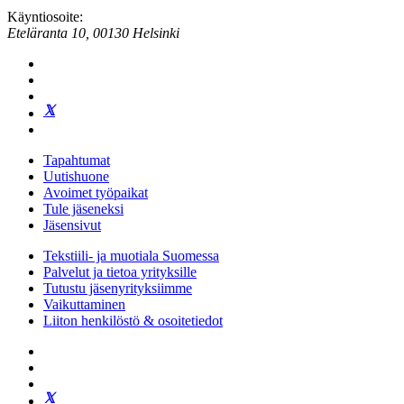
Käyntiosoite:
Eteläranta 10, 00130 Helsinki
Tapahtumat
Uutishuone
Avoimet työpaikat
Tule jäseneksi
Jäsensivut
Tekstiili- ja muotiala Suomessa
Palvelut ja tietoa yrityksille
Tutustu jäsenyrityksiimme
Vaikuttaminen
Liiton henkilöstö & osoitetiedot