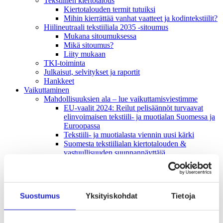
Tekstiilien kiertotalous
Kiertotalouden termit tutuiksi
Mihin kierrättää vanhat vaatteet ja kodintekstiilit?
Hiilineutraali tekstiiliala 2035 -sitoumus
Mukana sitoumuksessa
Mikä sitoumus?
Liity mukaan
TKI-toiminta
Julkaisut, selvitykset ja raportit
Hankkeet
Vaikuttaminen
Mahdollisuuksien ala – lue vaikuttamis­viestimme
EU-vaalit 2024: Reilut pelisäännöt turvaavat
elinvoimaisen tekstiili- ja muotialan Suomessa ja
Euroopassa
Tekstiili- ja muotialasta viennin uusi kärki
Suomesta tekstiilialan kiertotalouden &
vastuullisuuden suunnannäyttäjä
Tekstiili- ja muotiala tarvitsee monipuolista
osaamista
Tekstiiliala on tärkeä osa Suomen
huoltovarmuutta
Suostumus
Yksityiskohdat
Tietoja
Luodaan kannusteet kuluttajan vihreään
siirtymään
EU-vaikuttaminen