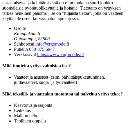
testaamisessa ja kehittämisessä on ollut mukana suuri joukko
suomalaisia pyörätuolikäyttäjiä ja hoitajia. Tietotaito on yrityksen
tärkeä henkinen pääoma – se on ”hiljaista tietoa”, jolla on vaatteen
käyttäjälle usein korvaamaton apu arjessa.
Osoite
Kauppakatu 6
Outokumpu, 83500
Sähköposti
info@ergomode.fi
Puhelin
050-375 6947
Verkkosivut
https://www.ergomode.fi/
Mitä tuotteita yritys valmistaa itse?
Vaatteet ja asusteet (esim. päivittäispukeutuminen,
juhlavaatteet, suoja- ja työvaatteet)
Mitä tekstiili- ja vaatealan tuotantoa tai palvelua yritys tekee?
Kaavoitus ja sarjonta
Leikkaus
Malliompelu
Teollinen ompelu