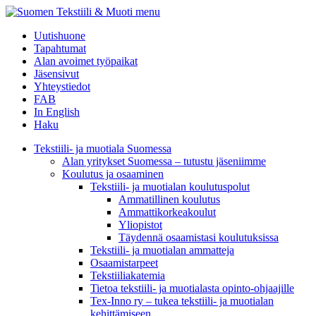
menu
Uutishuone
Tapahtumat
Alan avoimet työpaikat
Jäsensivut
Yhteystiedot
FAB
In English
Haku
Tekstiili- ja muotiala Suomessa
Alan yritykset Suomessa – tutustu jäseniimme
Koulutus ja osaaminen
Tekstiili- ja muotialan koulutuspolut
Ammatillinen koulutus
Ammattikorkeakoulut
Yliopistot
Täydennä osaamistasi koulutuksissa
Tekstiili- ja muotialan ammatteja
Osaamistarpeet
Tekstiiliakatemia
Tietoa tekstiili- ja muotialasta opinto-ohjaajille
Tex-Inno ry – tukea tekstiili- ja muotialan
kehittämiseen