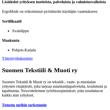
Lisätiedot yrityksen tuotteista, palveluista ja valmistusvaiheista
ErgoMode on erikoistunut pyörätuolin käyttäjän vaatetukseen.
Sertifikaatit
Avainlippu
Maakunta
Pohjois-Karjala
Yhteistyöhakemisto
Suomen Tekstiili & Muoti ry
Suomen Tekstiili & Muoti ry on tekstiili-, vaate- ja muotialan
yritysten etujärjestö, joka tarjoaa asiantuntijapalveluita, koulutusta ja
tapahtumia. Neuvottelemme työehtosopimukset, joita noudattavat
kaikki alan yritykset.
Tutustu meihin tarkemmin