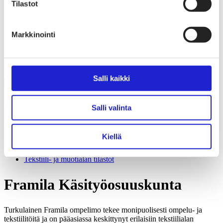
Liiton säännöt
Tilastot
Suomen Tekstiili & Muoti 120 vuotta
Laskutusosoite
Mediapankki
Markkinointi
Tilastoja Suomen Tekstiili & Muoti ry:stä ja sen
jäsenistä
Tietosuojaseloste
Alan yritykset Suomessa – tutustu jäseniimme
Salli kaikki
Tekstiili- ja muotiala Suomessa
Salli valinta
Tiesitkö tämän tekstiili- ja muotialasta?
Yhteistyö­hakemisto
Kiellä
Yhteistyöilmoitus
Alan yritykset Suomessa – tutustu jäseniimme
Tekstiili- ja muotialan tilastot
Framila Käsityöosuuskunta
Turkulainen Framila ompelimo tekee monipuolisesti ompelu- ja
tekstiilitöitä ja on pääasiassa keskittynyt erilaisiin tekstiilialan