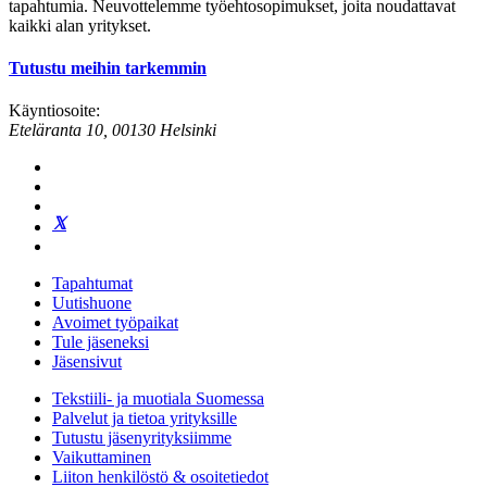
tapahtumia. Neuvottelemme työehtosopimukset, joita noudattavat
kaikki alan yritykset.
Tutustu meihin tarkemmin
Käyntiosoite:
Eteläranta 10, 00130 Helsinki
Tapahtumat
Uutishuone
Avoimet työpaikat
Tule jäseneksi
Jäsensivut
Tekstiili- ja muotiala Suomessa
Palvelut ja tietoa yrityksille
Tutustu jäsenyrityksiimme
Vaikuttaminen
Liiton henkilöstö & osoitetiedot