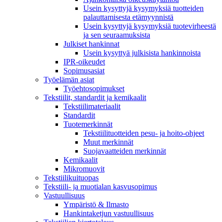
Usein kysyttyjä kysymyksiä tuotteiden
palauttamisesta etämyynnistä
Usein kysyttyjä kysymyksiä tuotevirheestä
ja sen seuraamuksista
Julkiset hankinnat
Usein kysyttyä julkisista hankinnoista
IPR-oikeudet
Sopimusasiat
Työelämän asiat
Työehto­sopimukset
Tekstiilit, standardit ja kemikaalit
Tekstiilimateriaalit
Standardit
Tuotemerkinnät
Tekstiilituotteiden pesu- ja hoito-ohjeet
Muut merkinnät
Suojavaatteiden merkinnät
Kemikaalit
Mikromuovit
Tekstiilikuitu­opas
Tekstiili- ja muotialan kasvusopimus
Vastuullisuus
Ympäristö & Ilmasto
Hankintaketjun vastuullisuus