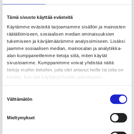
Tekstiilimerkintäuudistus (TLR)
Digitaalinen tuotepassi
Tekstiilien tuottajavastuu (EPR)
Kannanotot ja lausunnot
Tämä sivusto käyttää evästeitä
Lausunnot ja kantapaperit
Käytämme evästeitä tarjoamamme sisällön ja mainosten
Pikamuodin rajoittaminen
Vaikuttajaryhmät jäsenyrityksille
räätälöimiseen, sosiaalisen median ominaisuuksien
Työelämä-vaikuttajaryhmä
tukemiseen ja kävijämäärämme analysoimiseen. Lisäksi
Yritysvastuu, kiertotalous ja toimivat markkinat -
jaamme sosiaalisen median, mainosalan ja analytiikka-
vaikuttajaryhmä
Kansainvälinen liiketoiminta ja rahoitus -
alan kumppaneillemme tietoja siitä, miten käytät
vaikuttajaryhmä
sivustoamme. Kumppanimme voivat yhdistää näitä
Julkiset hankinnat ja huoltovarmuus -
tietoja muihin tietoihin, joita olet antanut heille tai joita on
vaikuttajaryhmä
Kestävä tuotepolitiikka​ -vaikuttajaryhmä
kerätty, kun olet käyttänyt heidän palvelujaan.
Osaaminen ja vetovoima -vaikuttajaryhmä
Tule jäseneksi
Suomen Tekstiili & Muodin jäsenyysmuodot
Suostumuksen
Liity varsinaiseksi jäseneksi
Välttämätön
valinta
Liity startup-jäseneksi
Liity kumppani­jäseneksi
Suomen Tekstiili & Muoti
Mieltymykset
Liiton hallitus
Liiton henkilöstö & yhteystiedot
Liiton strategia