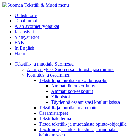
menu
Uutishuone
Tapahtumat
Alan avoimet työpaikat
Jäsensivut
Yhteystiedot
FAB
In English
Haku
Tekstiili- ja muotiala Suomessa
Alan yritykset Suomessa – tutustu jäseniimme
Koulutus ja osaaminen
Tekstiili- ja muotialan koulutuspolut
Ammatillinen koulutus
Ammattikorkeakoulut
Yliopistot
Täydennä osaamistasi koulutuksissa
Tekstiili- ja muotialan ammatteja
Osaamistarpeet
Tekstiiliakatemia
Tietoa tekstiili- ja muotialasta opinto-ohjaajille
Tex-Inno ry – tukea tekstiili- ja muotialan
kehittämiseen