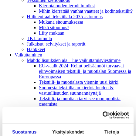
Tekstiilien kiertotalous
Kiertotalouden termit tutuiksi
Mihin kierrättää vanhat vaatteet ja kodintekstiilit?
Hiilineutraali tekstiiliala 2035 -sitoumus
Mukana sitoumuksessa
Mikä sitoumus?
Liity mukaan
TKI-toiminta
Julkaisut, selvitykset ja raportit
Hankkeet
Vaikuttaminen
Mahdollisuuksien ala – lue vaikuttamis­viestimme
EU-vaalit 2024: Reilut pelisäännöt turvaavat
elinvoimaisen tekstiili- ja muotialan Suomessa ja
Euroopassa
Tekstiili- ja muotialasta viennin uusi kärki
Suomesta tekstiilialan kiertotalouden &
vastuullisuuden suunnannäyttäjä
Tekstiili- ja muotiala tarvitsee monipuolista
osaamista
Tekstiiliala on tärkeä osa Suomen
huoltovarmuutta
Luodaan kannusteet kuluttajan vihreään
siirtymään
EU-vaikuttaminen
Suostumus
Yksityiskohdat
Tietoja