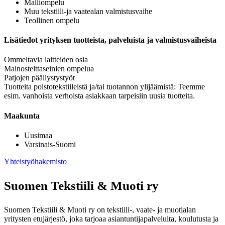
Malliompelu
Muu tekstiili-ja vaatealan valmistusvaihe
Teollinen ompelu
Lisätiedot yrityksen tuotteista, palveluista ja valmistusvaiheista
Ommeltavia laitteiden osia
Mainostelttaseinien ompelua
Patjojen päällystystyöt
Tuotteita poistotekstiileistä ja/tai tuotannon ylijäämistä: Teemme
esim. vanhoista verhoista asiakkaan tarpeisiin uusia tuotteita.
Maakunta
Uusimaa
Varsinais-Suomi
Yhteistyöhakemisto
Suomen Tekstiili & Muoti ry
Suomen Tekstiili & Muoti ry on tekstiili-, vaate- ja muotialan
yritysten etujärjestö, joka tarjoaa asiantuntijapalveluita, koulutusta ja