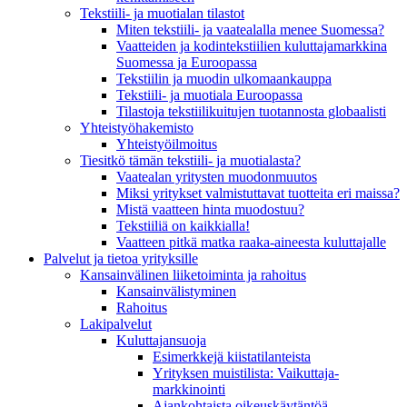
Tekstiili- ja muotialan tilastot
Miten tekstiili- ja vaatealalla menee Suomessa?
Vaatteiden ja kodintekstiilien kuluttajamarkkina
Suomessa ja Euroopassa
Tekstiilin ja muodin ulkomaankauppa
Tekstiili- ja muotiala Euroopassa
Tilastoja tekstiilikuitujen tuotannosta globaalisti
Yhteistyö­hakemisto
Yhteistyöilmoitus
Tiesitkö tämän tekstiili- ja muotialasta?
Vaatealan yritysten muodonmuutos
Miksi yritykset valmistuttavat tuotteita eri maissa?
Mistä vaatteen hinta muodostuu?
Tekstiiliä on kaikkialla!
Vaatteen pitkä matka raaka-aineesta kuluttajalle
Palvelut ja tietoa yrityksille
Kansainvälinen liiketoiminta ja rahoitus
Kansain­välistyminen
Rahoitus
Lakipalvelut
Kuluttajansuoja
Esimerkkejä kiistatilanteista
Yrityksen muistilista: Vaikuttaja­
markkinointi
Ajankohtaista oikeuskäytäntöä