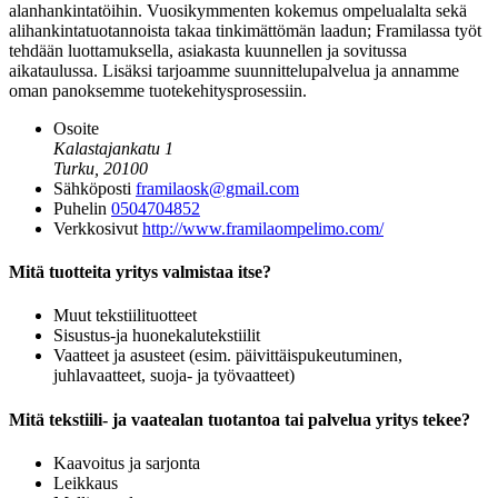
alanhankintatöihin. Vuosikymmenten kokemus ompelualalta sekä
alihankintatuotannoista takaa tinkimättömän laadun; Framilassa työt
tehdään luottamuksella, asiakasta kuunnellen ja sovitussa
aikataulussa. Lisäksi tarjoamme suunnittelupalvelua ja annamme
oman panoksemme tuotekehitysprosessiin.
Osoite
Kalastajankatu 1
Turku, 20100
Sähköposti
framilaosk@gmail.com
Puhelin
0504704852
Verkkosivut
http://www.framilaompelimo.com/
Mitä tuotteita yritys valmistaa itse?
Muut tekstiilituotteet
Sisustus-ja huonekalutekstiilit
Vaatteet ja asusteet (esim. päivittäispukeutuminen,
juhlavaatteet, suoja- ja työvaatteet)
Mitä tekstiili- ja vaatealan tuotantoa tai palvelua yritys tekee?
Kaavoitus ja sarjonta
Leikkaus