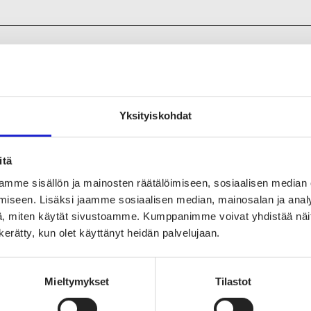
tiedot yrityksen tuotteista, palveluista ja valmist
ita poistotekstiileistä ja/tai tuotannon ylijäämistä. Erikoist
Yksityiskohdat
itä
mme sisällön ja mainosten räätälöimiseen, sosiaalisen median
fikaatit
iseen. Lisäksi jaamme sosiaalisen median, mainosalan ja analy
, miten käytät sivustoamme. Kumppanimme voivat yhdistää näitä t
lippu
n kerätty, kun olet käyttänyt heidän palvelujaan.
Mieltymykset
Tilastot