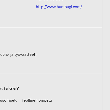
http://www.humbugi.com/
uoja- ja työvaatteet)
ys tekee?
jausompelu
Teollinen ompelu