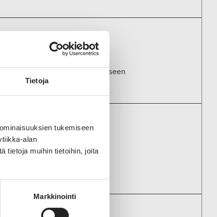
usvaiheista
unut leikkuujätenahan hyödyntämiseen
Tietoja
 ominaisuuksien tukemiseen
tiikka-alan
ietoja muihin tietoihin, joita
Markkinointi