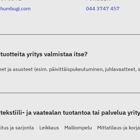
@humbugi.com
044 3747 457
 tuotteita yritys valmistaa itse?
et ja asusteet (esim. päivittäispukeutuminen, juhlavaatteet, s
 tekstiili- ja vaatealan tuotantoa tai palvelua yrit
itus ja sarjonta
Leikkaus
Malliompelu
Mittatilaus-ja kor