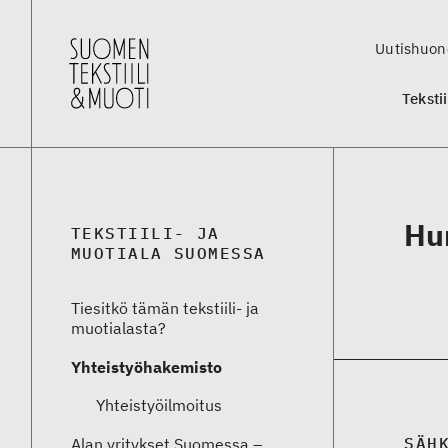
Uutishuon
Teksti
Hu
TEKSTIILI- JA
MUOTIALA SUOMESSA
Tiesitkö tämän tekstiili- ja
muotialasta?
Yhteistyö­hakemisto
Yhteistyöilmoitus
SÄH
Alan yritykset Suomessa –