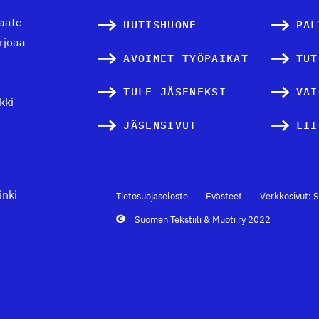
vaate-
UUTISHUONE
PAL
arjoaa
AVOIMET TYÖPAIKAT
TUT
TULE JÄSENEKSI
VAI
kki
JÄSENSIVUT
LII
inki
Tietosuojaseloste
Evästeet
Verkkosivut: S
Suomen Tekstiili & Muoti ry 2022