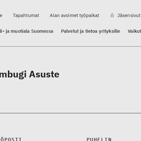
e
Tapahtumat
Alan avoimet työpaikat
Jäsensivut
ili- ja muotiala Suomessa
Palvelut ja tietoa yrityksille
Vaiku
mbugi Asuste
KÖPOSTI
PUHELIN