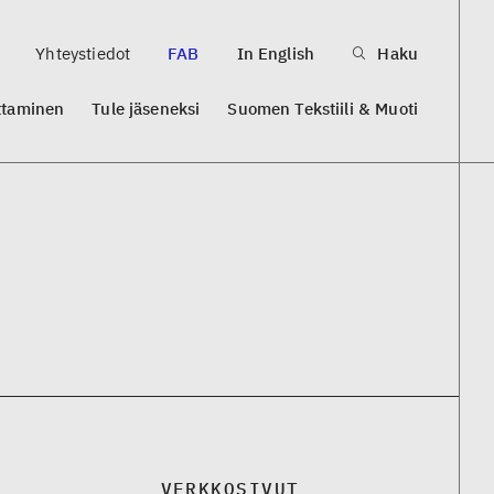
Yhteystiedot
FAB
In English
Haku
ttaminen
Tule jäseneksi
Suomen Tekstiili & Muoti
VERKKOSIVUT