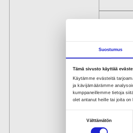
Lisä
Tuotte
Suostumus
Tämä sivusto käyttää eväste
Käytämme evästeitä tarjoama
Serti
ja kävijämäärämme analysoim
kumppaneillemme tietoja siitä
Avain
olet antanut heille tai joita o
Suostumuksen
Välttämätön
valinta