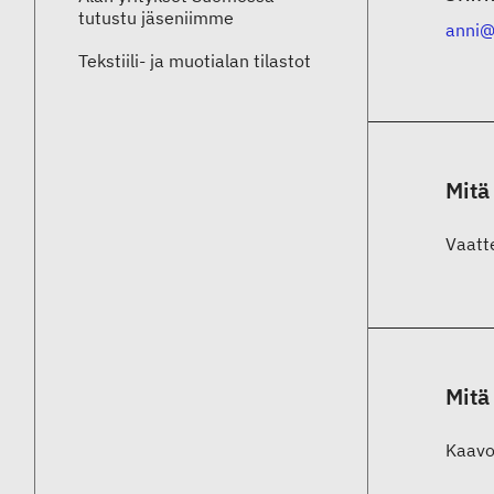
tutustu jäseniimme
anni
Tekstiili- ja muotialan tilastot
Mitä
Vaatte
Mitä
Kaavo