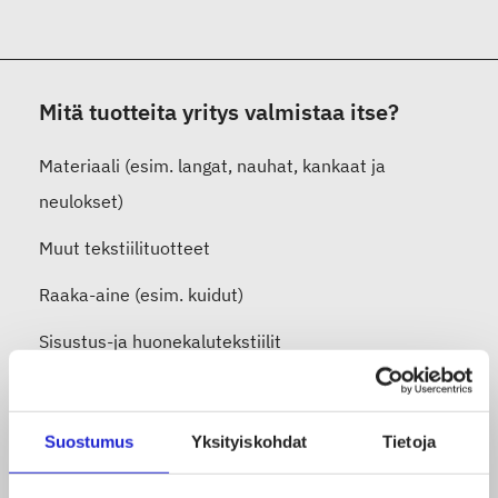
Mitä tuotteita yritys valmistaa itse?
Materiaali (esim. langat, nauhat, kankaat ja
neulokset)
Muut tekstiilituotteet
Raaka-aine (esim. kuidut)
Sisustus-ja huonekalutekstiilit
Vaatteet ja asusteet (esim.
päivittäispukeutuminen, juhlavaatteet, suoja- ja
Suostumus
Yksityiskohdat
Tietoja
työvaatteet)