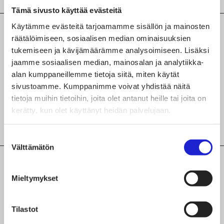
Tämä sivusto käyttää evästeitä
Käytämme evästeitä tarjoamamme sisällön ja mainosten
Mitä tekstiili- ja vaatealan tuotantoa tai
räätälöimiseen, sosiaalisen median ominaisuuksien
palvelua yritys tekee?
tukemiseen ja kävijämäärämme analysoimiseen. Lisäksi
jaamme sosiaalisen median, mainosalan ja analytiikka-
Muu tekstiili-ja vaatealan valmistusvaihe
alan kumppaneillemme tietoja siitä, miten käytät
sivustoamme. Kumppanimme voivat yhdistää näitä
Neulonta
tietoja muihin tietoihin, joita olet antanut heille tai joita on
kerätty, kun olet käyttänyt heidän palvelujaan.
Värjäys, paino ja viimeistys
Suostumuksen
Välttämätön
valinta
Lisätiedot yrityksen tuotteista,
Mieltymykset
palveluista ja valmistusvaiheista
Lisäksi yritys valmistaa huopaa & esihuopaa,
Tilastot
huopahattuja sekä sisustuselementtejä (keinutuolin