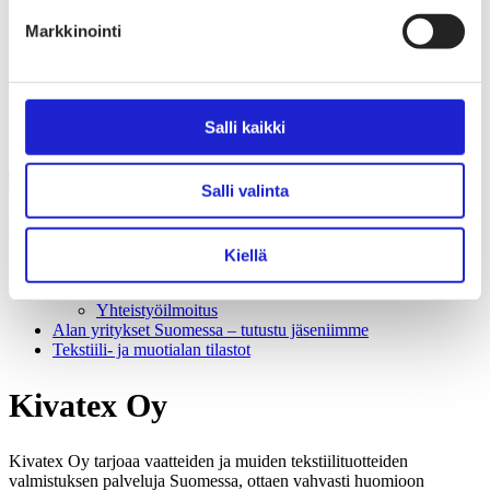
Liiton säännöt
Suomen Tekstiili & Muoti 120 vuotta
Markkinointi
Laskutusosoite
Mediapankki
Tilastoja Suomen Tekstiili & Muoti ry:stä ja sen
jäsenistä
Tietosuojaseloste
Salli kaikki
Alan yritykset Suomessa – tutustu jäseniimme
Salli valinta
Tekstiili- ja muotiala Suomessa
Kiellä
Tiesitkö tämän tekstiili- ja muotialasta?
Yhteistyö­hakemisto
Yhteistyöilmoitus
Alan yritykset Suomessa – tutustu jäseniimme
Tekstiili- ja muotialan tilastot
Kivatex Oy
Kivatex Oy tarjoaa vaatteiden ja muiden tekstiilituotteiden
valmistuksen palveluja Suomessa, ottaen vahvasti huomioon