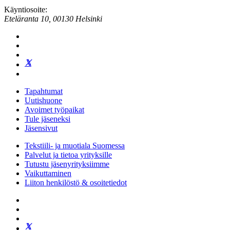
Käyntiosoite:
Eteläranta 10, 00130 Helsinki
Tapahtumat
Uutishuone
Avoimet työpaikat
Tule jäseneksi
Jäsensivut
Tekstiili- ja muotiala Suomessa
Palvelut ja tietoa yrityksille
Tutustu jäsenyrityksiimme
Vaikuttaminen
Liiton henkilöstö & osoitetiedot