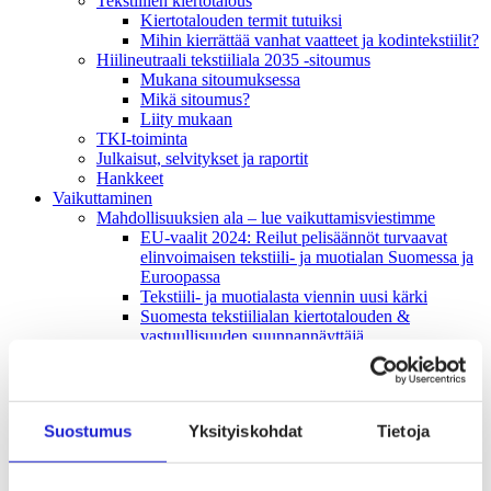
Tekstiilien kiertotalous
Kiertotalouden termit tutuiksi
Mihin kierrättää vanhat vaatteet ja kodintekstiilit?
Hiilineutraali tekstiiliala 2035 -sitoumus
Mukana sitoumuksessa
Mikä sitoumus?
Liity mukaan
TKI-toiminta
Julkaisut, selvitykset ja raportit
Hankkeet
Vaikuttaminen
Mahdollisuuksien ala – lue vaikuttamis­viestimme
EU-vaalit 2024: Reilut pelisäännöt turvaavat
elinvoimaisen tekstiili- ja muotialan Suomessa ja
Euroopassa
Tekstiili- ja muotialasta viennin uusi kärki
Suomesta tekstiilialan kiertotalouden &
vastuullisuuden suunnannäyttäjä
Tekstiili- ja muotiala tarvitsee monipuolista
osaamista
Tekstiiliala on tärkeä osa Suomen
huoltovarmuutta
Suostumus
Yksityiskohdat
Tietoja
Luodaan kannusteet kuluttajan vihreään
siirtymään
EU-vaikuttaminen