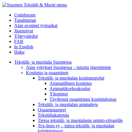
menu
Uutishuone
Tapahtumat
Alan avoimet työpaikat
Jäsensivut
Yhteystiedot
FAB
In English
Haku
Tekstiili- ja muotiala Suomessa
Alan yritykset Suomessa – tutustu jäseniimme
Koulutus ja osaaminen
Tekstiili- ja muotialan koulutuspolut
Ammatillinen koulutus
Ammattikorkeakoulut
Yliopistot
Täydennä osaamistasi koulutuksissa
Tekstiili- ja muotialan ammatteja
Osaamistarpeet
Tekstiiliakatemia
Tietoa tekstiili- ja muotialasta opinto-ohjaajille
Tex-Inno ry – tukea tekstiili- ja muotialan
kehittämiseen