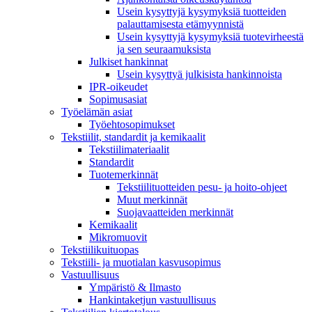
Usein kysyttyjä kysymyksiä tuotteiden
palauttamisesta etämyynnistä
Usein kysyttyjä kysymyksiä tuotevirheestä
ja sen seuraamuksista
Julkiset hankinnat
Usein kysyttyä julkisista hankinnoista
IPR-oikeudet
Sopimusasiat
Työelämän asiat
Työehto­sopimukset
Tekstiilit, standardit ja kemikaalit
Tekstiilimateriaalit
Standardit
Tuotemerkinnät
Tekstiilituotteiden pesu- ja hoito-ohjeet
Muut merkinnät
Suojavaatteiden merkinnät
Kemikaalit
Mikromuovit
Tekstiilikuitu­opas
Tekstiili- ja muotialan kasvusopimus
Vastuullisuus
Ympäristö & Ilmasto
Hankintaketjun vastuullisuus