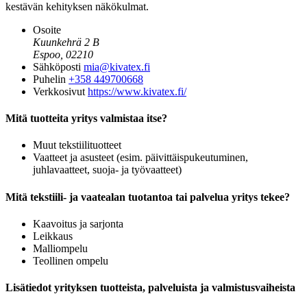
kestävän kehityksen näkökulmat.
Osoite
Kuunkehrä 2 B
Espoo, 02210
Sähköposti
mia@kivatex.fi
Puhelin
+358 449700668
Verkkosivut
https://www.kivatex.fi/
Mitä tuotteita yritys valmistaa itse?
Muut tekstiilituotteet
Vaatteet ja asusteet (esim. päivittäispukeutuminen,
juhlavaatteet, suoja- ja työvaatteet)
Mitä tekstiili- ja vaatealan tuotantoa tai palvelua yritys tekee?
Kaavoitus ja sarjonta
Leikkaus
Malliompelu
Teollinen ompelu
Lisätiedot yrityksen tuotteista, palveluista ja valmistusvaiheista