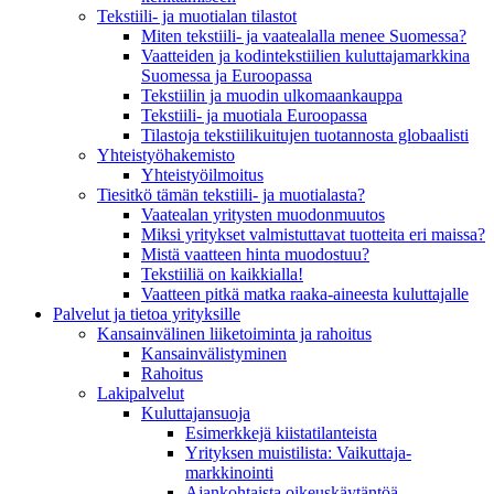
Tekstiili- ja muotialan tilastot
Miten tekstiili- ja vaatealalla menee Suomessa?
Vaatteiden ja kodintekstiilien kuluttajamarkkina
Suomessa ja Euroopassa
Tekstiilin ja muodin ulkomaankauppa
Tekstiili- ja muotiala Euroopassa
Tilastoja tekstiilikuitujen tuotannosta globaalisti
Yhteistyö­hakemisto
Yhteistyöilmoitus
Tiesitkö tämän tekstiili- ja muotialasta?
Vaatealan yritysten muodonmuutos
Miksi yritykset valmistuttavat tuotteita eri maissa?
Mistä vaatteen hinta muodostuu?
Tekstiiliä on kaikkialla!
Vaatteen pitkä matka raaka-aineesta kuluttajalle
Palvelut ja tietoa yrityksille
Kansainvälinen liiketoiminta ja rahoitus
Kansain­välistyminen
Rahoitus
Lakipalvelut
Kuluttajansuoja
Esimerkkejä kiistatilanteista
Yrityksen muistilista: Vaikuttaja­
markkinointi
Ajankohtaista oikeuskäytäntöä