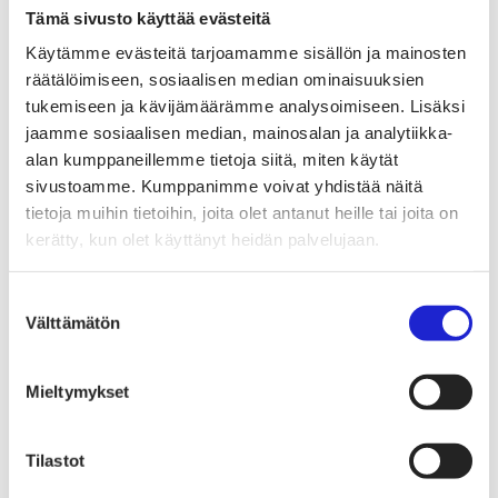
Tekstiilimerkintäuudistus (TLR)
Tämä sivusto käyttää evästeitä
Digitaalinen tuotepassi
Tekstiilien tuottajavastuu (EPR)
Käytämme evästeitä tarjoamamme sisällön ja mainosten
Kannanotot ja lausunnot
räätälöimiseen, sosiaalisen median ominaisuuksien
Lausunnot ja kantapaperit
Pikamuodin rajoittaminen
tukemiseen ja kävijämäärämme analysoimiseen. Lisäksi
Vaikuttajaryhmät jäsenyrityksille
jaamme sosiaalisen median, mainosalan ja analytiikka-
Työelämä-vaikuttajaryhmä
alan kumppaneillemme tietoja siitä, miten käytät
Yritysvastuu, kiertotalous ja toimivat markkinat -
vaikuttajaryhmä
sivustoamme. Kumppanimme voivat yhdistää näitä
Kansainvälinen liiketoiminta ja rahoitus -
tietoja muihin tietoihin, joita olet antanut heille tai joita on
vaikuttajaryhmä
kerätty, kun olet käyttänyt heidän palvelujaan.
Julkiset hankinnat ja huoltovarmuus -
vaikuttajaryhmä
Kestävä tuotepolitiikka​ -vaikuttajaryhmä
Suostumuksen
Osaaminen ja vetovoima -vaikuttajaryhmä
Välttämätön
Tule jäseneksi
valinta
Suomen Tekstiili & Muodin jäsenyysmuodot
Liity varsinaiseksi jäseneksi
Liity startup-jäseneksi
Mieltymykset
Liity kumppani­jäseneksi
Suomen Tekstiili & Muoti
Liiton hallitus
Tilastot
Liiton henkilöstö & yhteystiedot
Liiton strategia