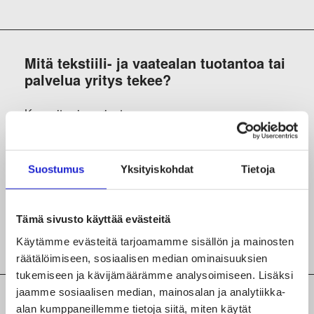
Mitä tekstiili- ja vaatealan tuotantoa tai
palvelua yritys tekee?
Kaavoitus ja sarjonta
Kudonta
Suostumus
Yksityiskohdat
Tietoja
Leikkaus
Teollinen ompelu
Tämä sivusto käyttää evästeitä
Värjäys, paino ja viimeistys
Käytämme evästeitä tarjoamamme sisällön ja mainosten
räätälöimiseen, sosiaalisen median ominaisuuksien
tukemiseen ja kävijämäärämme analysoimiseen. Lisäksi
jaamme sosiaalisen median, mainosalan ja analytiikka-
Lisätiedot yrityksen tuotteista,
alan kumppaneillemme tietoja siitä, miten käytät