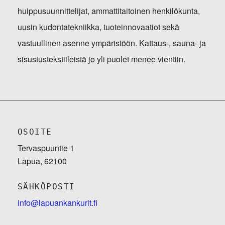
huippusuunnittelijat, ammattitaitoinen henkilökunta,
uusin kudontatekniikka, tuoteinnovaatiot sekä
vastuullinen asenne ympäristöön. Kattaus-, sauna- ja
sisustustekstiileistä jo yli puolet menee vientiin.
OSOITE
Tervaspuuntie 1
Lapua, 62100
SÄHKÖPOSTI
info@lapuankankurit.fi