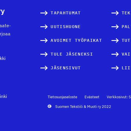
ry
TAPAHTUMAT
TEK
vaate-
UUTISHUONE
PAL
arjoaa
AVOIMET TYÖPAIKAT
TUT
TULE JÄSENEKSI
VAI
kki
JÄSENSIVUT
LII
inki
Tietosuojaseloste
Evästeet
Verkkosivut: S
Suomen Tekstiili & Muoti ry 2022