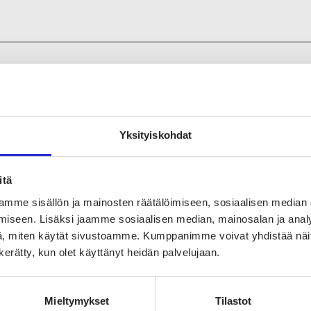
 tekstiili- ja vaatealan tuotantoa tai palvelua yrit
tilaus-ja korjausompelu
Yksityiskohdat
itä
mme sisällön ja mainosten räätälöimiseen, sosiaalisen median
tiedot yrityksen tuotteista, palveluista ja valmist
iseen. Lisäksi jaamme sosiaalisen median, mainosalan ja analy
, miten käytät sivustoamme. Kumppanimme voivat yhdistää näitä t
tysfarkuista ja muista materiaaleista: Liivejä, mekkoja, päiväpe
n kerätty, kun olet käyttänyt heidän palvelujaan.
, rukkasia
Mieltymykset
Tilastot