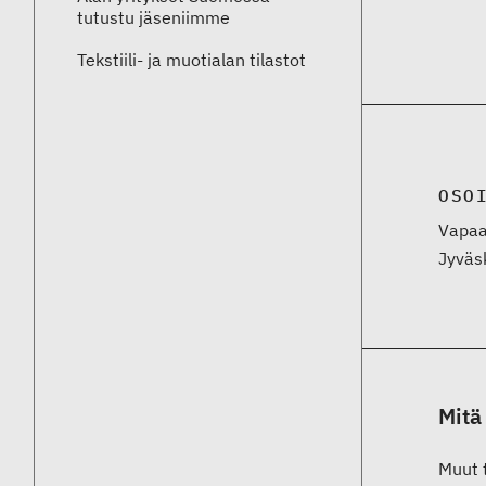
tutustu jäseniimme
Tekstiili- ja muotialan tilastot
OSO
Vapaa
Jyväs
Mitä
Muut t