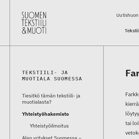
Uutishuon
Teksti
Fa
TEKSTIILI- JA
MUOTIALA SUOMESSA
Farkk
Tiesitkö tämän tekstiili- ja
muotialasta?
kierr
löyty
Yhteistyö­hakemisto
tai l
Yhteistyöilmoitus
vetok
Alan yritykset Suomessa –