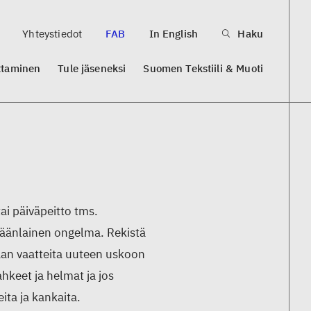
Yhteystiedot
FAB
In English
Haku
ttaminen
Tule jäseneksi
Suomen Tekstiili & Muoti
ai päiväpeitto tms.
nkäänlainen ongelma. Rekistä
aan vaatteita uuteen uskoon
ahkeet ja helmat ja jos
ta ja kankaita.