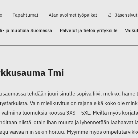
e
Tapahtumat
Alan avoimet työpaikat
Jäsensivut
ili- ja muotiala Suomessa
Palvelut ja tietoa yrityksille
Vaiku
rkkusauma Tmi
usaumassa tehdään juuri sinulle sopiva liivi, mekko, hame t
ätysfarkuista. Vain mielikuvitus on rajana eikä koko ole mi
y valmiina luomuksia koossa 3XS – 5XL. Meillä myös korjat
oihditaan niistä jotain ihan muuta ja lyhennetään laahaavat l
etju vaivaa niin sekin hoituu. Myymme myös ompelutarvikkei