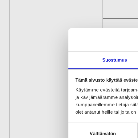
Mitä
Mitta
Suostumus
Tämä sivusto käyttää eväste
Käytämme evästeitä tarjoama
Lisä
ja kävijämäärämme analysoim
kumppaneillemme tietoja siitä
Kierrä
olet antanut heille tai joita o
suojia
Suostumuksen
Välttämätön
valinta