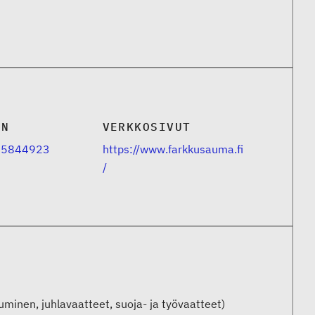
IN
VERKKOSIVUT
 5844923
https://www.farkkusauma.fi
/
uminen, juhlavaatteet, suoja- ja työvaatteet)