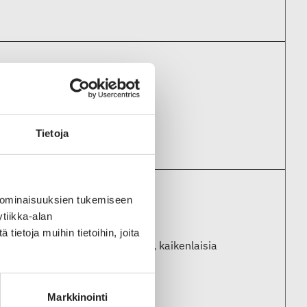
ys tekee?
Tietoja
 ominaisuuksien tukemiseen
usvaiheista
tiikka-alan
ietoja muihin tietoihin, joita
ittoja, tyynynpäällisiä, verhoja, kaikenlaisia
Markkinointi