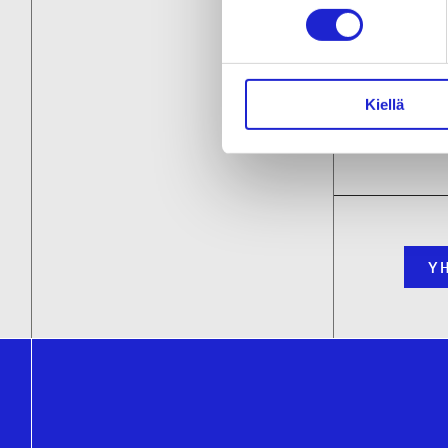
Maa
Kiellä
Keski
Y