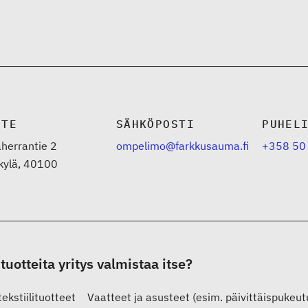
ITE
SÄHKÖPOSTI
PUHEL
herrantie 2
ompelimo@farkkusauma.fi
+358 50
kylä, 40100
 tuotteita yritys valmistaa itse?
ekstiilituotteet
Vaatteet ja asusteet (esim. päivittäispukeut