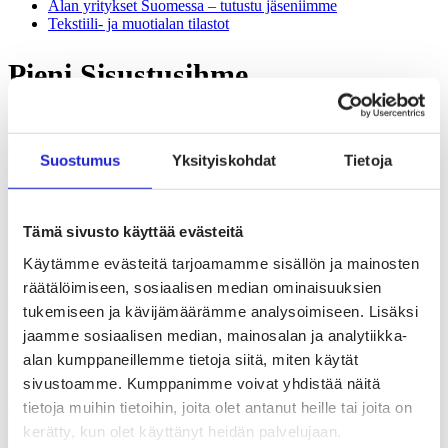
Alan yritykset Suomessa – tutustu jäseniimme
Tekstiili- ja muotialan tilastot
Pieni Sisustusihme
Ihan tavallisen ihmisen sisustuspalvelu! Teen lähes kaikkea
kankaasta kotiin ja konttoriin, veneeseen ja terassille 🙂
Suostumus
Yksityiskohdat
Tietoja
Osoite
Fresenkatu 6 D 8
Turku, 20810
Sähköposti
miia@pienisisustusihme.com
Tämä sivusto käyttää evästeitä
Puhelin
040 574 8513
Käytämme evästeitä tarjoamamme sisällön ja mainosten
Verkkosivut
https://pienisisustusihme.com/
räätälöimiseen, sosiaalisen median ominaisuuksien
Mitä tuotteita yritys valmistaa itse?
tukemiseen ja kävijämäärämme analysoimiseen. Lisäksi
jaamme sosiaalisen median, mainosalan ja analytiikka-
Muut tekstiilituotteet
alan kumppaneillemme tietoja siitä, miten käytät
Sisustus-ja huonekalutekstiilit
sivustoamme. Kumppanimme voivat yhdistää näitä
Mitä tekstiili- ja vaatealan tuotantoa tai palvelua yritys tekee?
tietoja muihin tietoihin, joita olet antanut heille tai joita on
kerätty, kun olet käyttänyt heidän palvelujaan.
Leikkaus