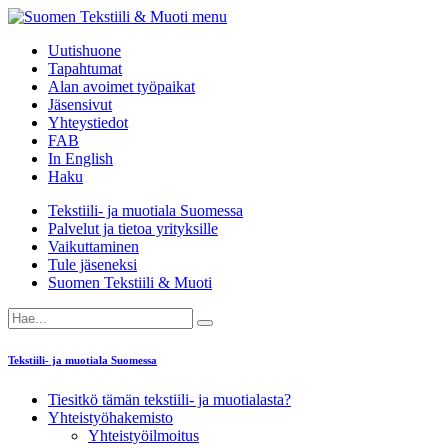
menu
Uutishuone
Tapahtumat
Alan avoimet työpaikat
Jäsensivut
Yhteystiedot
FAB
In English
Haku
Tekstiili- ja muotiala Suomessa
Palvelut ja tietoa yrityksille
Vaikuttaminen
Tule jäseneksi
Suomen Tekstiili & Muoti
Tekstiili- ja muotiala Suomessa
Tiesitkö tämän tekstiili- ja muotialasta?
Yhteistyö­hakemisto
Yhteistyöilmoitus