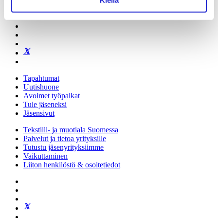
Kiellä
Käyntiosoite:
Eteläranta 10, 00130 Helsinki
Tapahtumat
Uutishuone
Avoimet työpaikat
Tule jäseneksi
Jäsensivut
Tekstiili- ja muotiala Suomessa
Palvelut ja tietoa yrityksille
Tutustu jäsenyrityksiimme
Vaikuttaminen
Liiton henkilöstö & osoitetiedot