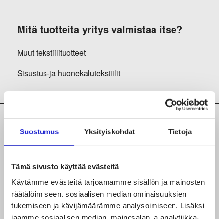
Mitä tuotteita yritys valmistaa itse?
Muut tekstiilituotteet
Sisustus-ja huonekalutekstiilit
Mitä tekstiili- ja vaatealan tuotantoa tai
Suostumus
Yksityiskohdat
Tietoja
palvelua yritys tekee?
Leikkaus
Tämä sivusto käyttää evästeitä
Malliompelu
Käytämme evästeitä tarjoamamme sisällön ja mainosten
räätälöimiseen, sosiaalisen median ominaisuuksien
Muu tekstiili-ja vaatealan valmistusvaihe
tukemiseen ja kävijämäärämme analysoimiseen. Lisäksi
jaamme sosiaalisen median, mainosalan ja analytiikka-