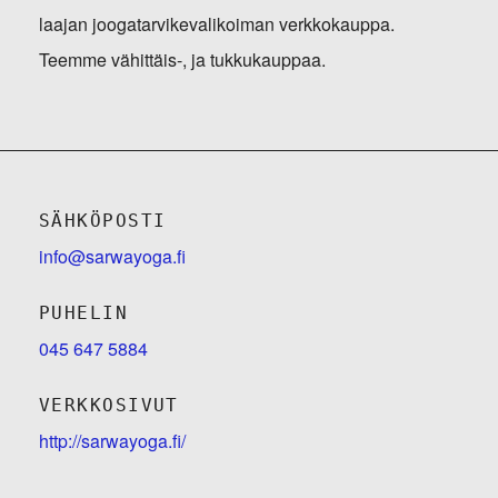
laajan joogatarvikevalikoiman verkkokauppa.
Teemme vähittäis-, ja tukkukauppaa.
SÄHKÖPOSTI
info@sarwayoga.fi
PUHELIN
04​5 647​ 588​4
VERKKOSIVUT
http://sarwayoga.fi/