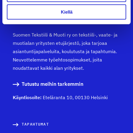
Kiellä
Suomen Tekstiili & Muoti ry
Suomen Tekstiili & Muoti ry on tekstiili-, vaate- ja
muotialan yritysten etujärjestö, joka tarjoaa
asiantuntijapalveluita, koulutusta ja tapahtumia.
Neuvottelemme työehtosopimukset, joita
noudattavat kaikki alan yritykset.
Tutustu meihin tarkemmin
Käyntiosoite:
Eteläranta 10, 00130 Helsinki
TAPAHTUMAT