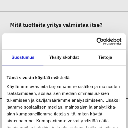
Mitä tuotteita yritys valmistaa itse?
Muut tekstiilituotteet
Sisustus-ja huonekalutekstiilit
Suostumus
Yksityiskohdat
Tietoja
Vaatteet ja asusteet (esim.
päivittäispukeutuminen, juhlavaatteet, suoja- ja
Tämä sivusto käyttää evästeitä
työvaatteet)
Käytämme evästeitä tarjoamamme sisällön ja mainosten
räätälöimiseen, sosiaalisen median ominaisuuksien
tukemiseen ja kävijämäärämme analysoimiseen. Lisäksi
jaamme sosiaalisen median, mainosalan ja analytiikka-
Lisätiedot yrityksen tuotteista,
alan kumppaneillemme tietoja siitä, miten käytät
palveluista ja valmistusvaiheista
sivustoamme. Kumppanimme voivat yhdistää näitä
tietoja muihin tietoihin, joita olet antanut heille tai joita on