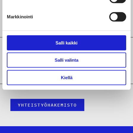
Sertifikaatit
Markkinointi
Avainlippu
Salli kaikki
Maakunta
Salli valinta
Pirkanmaa
Kiellä
YHTEISTYÖHAKEMISTO