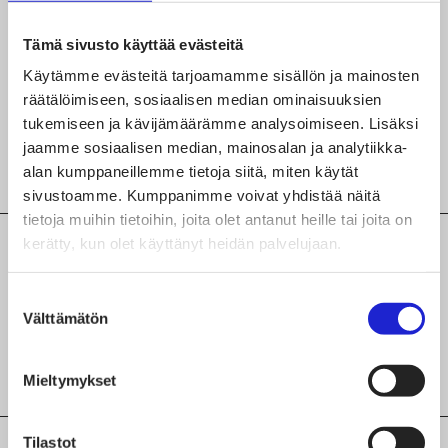
Malliompelu
Tämä sivusto käyttää evästeitä
Mittatilaus-ja korjausompelu
Käytämme evästeitä tarjoamamme sisällön ja mainosten
räätälöimiseen, sosiaalisen median ominaisuuksien
Neulonta
tukemiseen ja kävijämäärämme analysoimiseen. Lisäksi
jaamme sosiaalisen median, mainosalan ja analytiikka-
Teollinen ompelu
alan kumppaneillemme tietoja siitä, miten käytät
sivustoamme. Kumppanimme voivat yhdistää näitä
tietoja muihin tietoihin, joita olet antanut heille tai joita on
kerätty, kun olet käyttänyt heidän palvelujaan.
Lisätiedot yrityksen tuotteista,
palveluista ja valmistusvaiheista
Suostumuksen
Välttämätön
valinta
Tam-Silk valmistaa pääsääntöisesti alusasuja koko
perheelle sekä trikootuotteita.
Mieltymykset
Tilastot