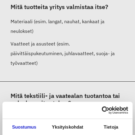
Mitä tuotteita yritys valmistaa itse?
Materiaali (esim. langat, nauhat, kankaat ja
neulokset)
Vaatteet ja asusteet (esim.
päivittäispukeutuminen, juhlavaatteet, suoja- ja
työvaatteet)
Mitä tekstiili- ja vaatealan tuotantoa tai
palvelua yritys tekee?
Kaavoitus ja sarjonta
Suostumus
Yksityiskohdat
Tietoja
Leikkaus