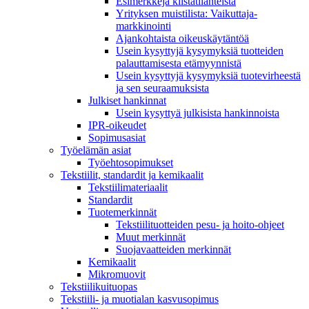
Esimerkkejä kiistatilanteista
Yrityksen muistilista: Vaikuttaja­
markkinointi
Ajankohtaista oikeuskäytäntöä
Usein kysyttyjä kysymyksiä tuotteiden
palauttamisesta etämyynnistä
Usein kysyttyjä kysymyksiä tuotevirheestä
ja sen seuraamuksista
Julkiset hankinnat
Usein kysyttyä julkisista hankinnoista
IPR-oikeudet
Sopimusasiat
Työelämän asiat
Työehto­sopimukset
Tekstiilit, standardit ja kemikaalit
Tekstiilimateriaalit
Standardit
Tuotemerkinnät
Tekstiilituotteiden pesu- ja hoito-ohjeet
Muut merkinnät
Suojavaatteiden merkinnät
Kemikaalit
Mikromuovit
Tekstiilikuitu­opas
Tekstiili- ja muotialan kasvusopimus