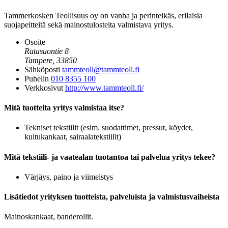
Tammerkosken Teollisuus oy on vanha ja perinteikäs, erilaisia
suojapeitteitä sekä mainostulosteita valmistava yritys.
Osoite
Ratasuontie 8
Tampere, 33850
Sähköposti
tammteoll@tammteoll.fi
Puhelin
010 8355 100
Verkkosivut
http://www.tammteoll.fi/
Mitä tuotteita yritys valmistaa itse?
Tekniset tekstiilit (esim. suodattimet, pressut, köydet,
kuitukankaat, sairaalatekstiilit)
Mitä tekstiili- ja vaatealan tuotantoa tai palvelua yritys tekee?
Värjäys, paino ja viimeistys
Lisätiedot yrityksen tuotteista, palveluista ja valmistusvaiheista
Mainoskankaat, banderollit.