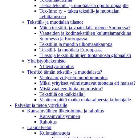
Tietoa tekstiili- ja muotialasta opinto-ohjaajille
Tex-Inno ry – tukea tekstiili- ja muotialan
kehittämiseen
Tekstiili- ja muotialan tilastot
Miten tekstiili- ja vaatealalla menee Suomessa?
Vaatteiden ja kodintekstiilien kuluttajamarkkina
Suomessa ja Euroopassa
Tekstiilin ja muodin ulkomaankauppa
Tekstiili- ja muotiala Euroopassa
Tilastoja tekstiilikuitujen tuotannosta globaalisti
Yhteistyö­hakemisto
Yhteistyöilmoitus
Tiesitkö tämän tekstiili- ja muotialasta?
Vaatealan yritysten muodonmuutos
Miksi yritykset valmistuttavat tuotteita eri maissa?
Mistä vaatteen hinta muodostuu?
Tekstiiliä on kaikkialla!
Vaatteen pitkä matka raaka-aineesta kuluttajalle
Palvelut ja tietoa yrityksille
Kansainvälinen liiketoiminta ja rahoitus
Kansain­välistyminen
Rahoitus
Lakipalvelut
Kuluttajansuoja