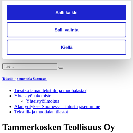
Liiton hallitus
Liiton henkilöstö & yhteystiedot
Salli kaikki
Liiton strategia
Liiton säännöt
Suomen Tekstiili & Muoti 120 vuotta
Laskutusosoite
Salli valinta
Mediapankki
Tilastoja Suomen Tekstiili & Muoti ry:stä ja sen
jäsenistä
Kiellä
Tietosuojaseloste
Alan yritykset Suomessa – tutustu jäseniimme
Tekstiili- ja muotiala Suomessa
Tiesitkö tämän tekstiili- ja muotialasta?
Yhteistyö­hakemisto
Yhteistyöilmoitus
Alan yritykset Suomessa – tutustu jäseniimme
Tekstiili- ja muotialan tilastot
Tammerkosken Teollisuus Oy