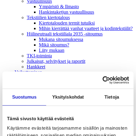
Vastuullisuus
Ympäristö & Ilmasto
Hankintaketjun vastuullisuus
Tekstiilien kiertotalous
Kiertotalouden termit tutuiksi
Mihin kierrättää vanhat vaatteet ja kodintekstiilit?
Hiilineutraali tekstiiliala 2035 -sitoumus
Mukana sitoumuksessa
Mikä sitoumus?
Liity mukaan
TKI-toiminta
Julkaisut, selvitykset ja raportit
Hankkeet
Vaikuttaminen
Mahdollisuuksien ala – lue vaikuttamis­viestimme
EU-vaalit 2024: Reilut pelisäännöt turvaavat
elinvoimaisen tekstiili- ja muotialan Suomessa ja
Euroopassa
Suostumus
Yksityiskohdat
Tietoja
Tekstiili- ja muotialasta viennin uusi kärki
Suomesta tekstiilialan kiertotalouden &
vastuullisuuden suunnannäyttäjä
Tekstiili- ja muotiala tarvitsee monipuolista
Tämä sivusto käyttää evästeitä
osaamista
Tekstiiliala on tärkeä osa Suomen
Käytämme evästeitä tarjoamamme sisällön ja mainosten
huoltovarmuutta
räätälöimiseen, sosiaalisen median ominaisuuksien