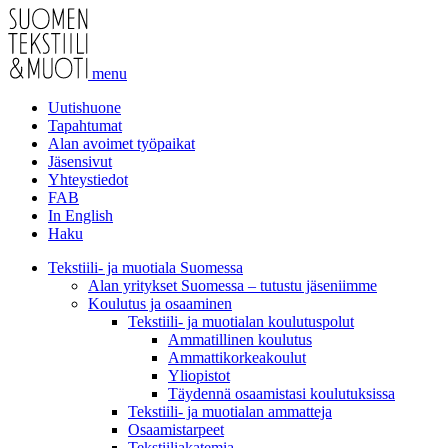
menu
Uutishuone
Tapahtumat
Alan avoimet työpaikat
Jäsensivut
Yhteystiedot
FAB
In English
Haku
Tekstiili- ja muotiala Suomessa
Alan yritykset Suomessa – tutustu jäseniimme
Koulutus ja osaaminen
Tekstiili- ja muotialan koulutuspolut
Ammatillinen koulutus
Ammattikorkeakoulut
Yliopistot
Täydennä osaamistasi koulutuksissa
Tekstiili- ja muotialan ammatteja
Osaamistarpeet
Tekstiiliakatemia