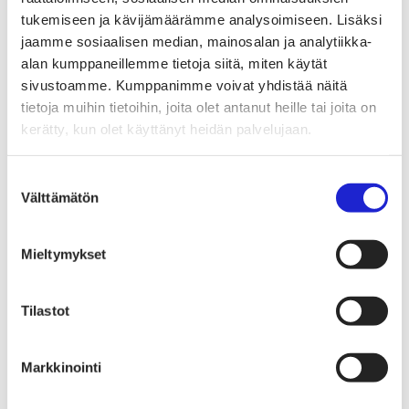
Luodaan kannusteet kuluttajan vihreään
tukemiseen ja kävijämäärämme analysoimiseen. Lisäksi
siirtymään
EU-vaikuttaminen
jaamme sosiaalisen median, mainosalan ja analytiikka-
Tekstiilimerkintäuudistus (TLR)
alan kumppaneillemme tietoja siitä, miten käytät
Digitaalinen tuotepassi
sivustoamme. Kumppanimme voivat yhdistää näitä
Tekstiilien tuottajavastuu (EPR)
Kannanotot ja lausunnot
tietoja muihin tietoihin, joita olet antanut heille tai joita on
Lausunnot ja kantapaperit
kerätty, kun olet käyttänyt heidän palvelujaan.
Pikamuodin rajoittaminen
Vaikuttajaryhmät jäsenyrityksille
Työelämä-vaikuttajaryhmä
Suostumuksen
Yritysvastuu, kiertotalous ja toimivat markkinat -
Välttämätön
valinta
vaikuttajaryhmä
Kansainvälinen liiketoiminta ja rahoitus -
vaikuttajaryhmä
Julkiset hankinnat ja huoltovarmuus -
Mieltymykset
vaikuttajaryhmä
Kestävä tuotepolitiikka​ -vaikuttajaryhmä
Osaaminen ja vetovoima -vaikuttajaryhmä
Tilastot
Tule jäseneksi
Suomen Tekstiili & Muodin jäsenyysmuodot
Liity varsinaiseksi jäseneksi
Liity startup-jäseneksi
Markkinointi
Liity kumppani­jäseneksi
Suomen Tekstiili & Muoti