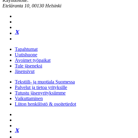
Käyntiosoite:
Eteläranta 10, 00130 Helsinki
Tapahtumat
Uutishuone
Avoimet työpaikat
Tule jäseneksi
Jäsensivut
Tekstiili- ja muotiala Suomessa
Palvelut ja tietoa yrityksille
Tutustu jäsenyrityksiimme
Vaikuttaminen
Liiton henkilöstö & osoitetiedot