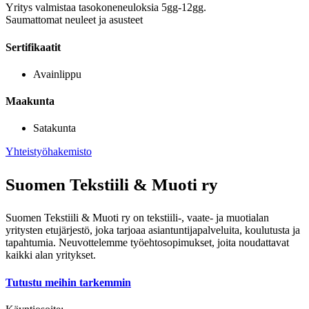
Yritys valmistaa tasokoneneuloksia 5gg-12gg.
Saumattomat neuleet ja asusteet
Sertifikaatit
Avainlippu
Maakunta
Satakunta
Yhteistyöhakemisto
Suomen Tekstiili & Muoti ry
Suomen Tekstiili & Muoti ry on tekstiili-, vaate- ja muotialan
yritysten etujärjestö, joka tarjoaa asiantuntijapalveluita, koulutusta ja
tapahtumia. Neuvottelemme työehtosopimukset, joita noudattavat
kaikki alan yritykset.
Tutustu meihin tarkemmin