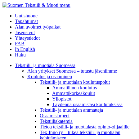
menu
Uutishuone
Tapahtumat
Alan avoimet työpaikat
Jäsensivut
Yhteystiedot
FAB
In English
Haku
Tekstiili- ja muotiala Suomessa
Alan yritykset Suomessa – tutustu jäseniimme
Koulutus ja osaaminen
Tekstiili- ja muotialan koulutuspolut
Ammatillinen koulutus
Ammattikorkeakoulut
Yliopistot
Täydennä osaamistasi koulutuksissa
Tekstiili- ja muotialan ammatteja
Osaamistarpeet
Tekstiiliakatemia
Tietoa tekstiili- ja muotialasta opinto-ohjaajille
Tex-Inno ry – tukea tekstiili- ja muotialan
kehittämiseen