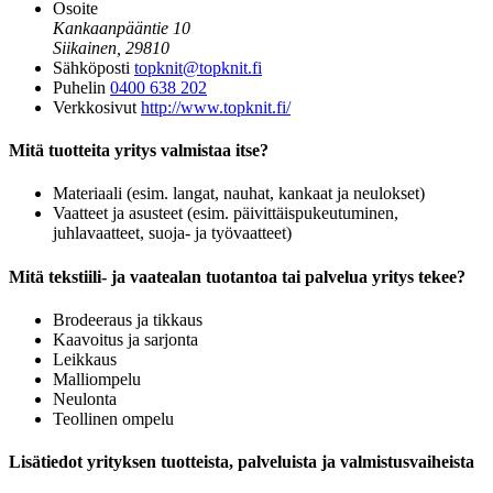
Osoite
Kankaanpääntie 10
Siikainen, 29810
Sähköposti
topknit@topknit.fi
Puhelin
0400 638 202
Verkkosivut
http://www.topknit.fi/
Mitä tuotteita yritys valmistaa itse?
Materiaali (esim. langat, nauhat, kankaat ja neulokset)
Vaatteet ja asusteet (esim. päivittäispukeutuminen,
juhlavaatteet, suoja- ja työvaatteet)
Mitä tekstiili- ja vaatealan tuotantoa tai palvelua yritys tekee?
Brodeeraus ja tikkaus
Kaavoitus ja sarjonta
Leikkaus
Malliompelu
Neulonta
Teollinen ompelu
Lisätiedot yrityksen tuotteista, palveluista ja valmistusvaiheista