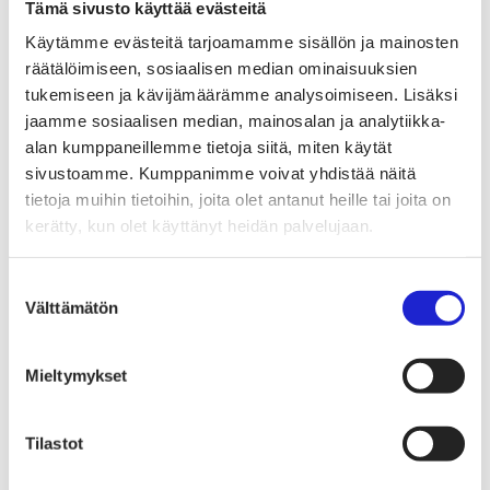
Tekstiilimerkintäuudistus (TLR)
Tämä sivusto käyttää evästeitä
Digitaalinen tuotepassi
Käytämme evästeitä tarjoamamme sisällön ja mainosten
Tekstiilien tuottajavastuu (EPR)
Kannanotot ja lausunnot
räätälöimiseen, sosiaalisen median ominaisuuksien
Lausunnot ja kantapaperit
tukemiseen ja kävijämäärämme analysoimiseen. Lisäksi
Pikamuodin rajoittaminen
jaamme sosiaalisen median, mainosalan ja analytiikka-
Vaikuttajaryhmät jäsenyrityksille
Työelämä-vaikuttajaryhmä
alan kumppaneillemme tietoja siitä, miten käytät
Yritysvastuu, kiertotalous ja toimivat markkinat -
sivustoamme. Kumppanimme voivat yhdistää näitä
vaikuttajaryhmä
tietoja muihin tietoihin, joita olet antanut heille tai joita on
Kansainvälinen liiketoiminta ja rahoitus -
vaikuttajaryhmä
kerätty, kun olet käyttänyt heidän palvelujaan.
Julkiset hankinnat ja huoltovarmuus -
vaikuttajaryhmä
Kestävä tuotepolitiikka​ -vaikuttajaryhmä
Suostumuksen
Osaaminen ja vetovoima -vaikuttajaryhmä
Välttämätön
valinta
Tule jäseneksi
Suomen Tekstiili & Muodin jäsenyysmuodot
Liity varsinaiseksi jäseneksi
Mieltymykset
Liity startup-jäseneksi
Liity kumppani­jäseneksi
Suomen Tekstiili & Muoti
Liiton hallitus
Tilastot
Liiton henkilöstö & yhteystiedot
Liiton strategia