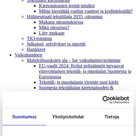
Tekstiilien kiertotalous
Kiertotalouden termit tutuiksi
Mihin kierrättää vanhat vaatteet ja kodintekstiilit?
Hiilineutraali tekstiiliala 2035 -sitoumus
Mukana sitoumuksessa
Mikä sitoumus?
Liity mukaan
TKI-toiminta
Julkaisut, selvitykset ja raportit
Hankkeet
Vaikuttaminen
Mahdollisuuksien ala – lue vaikuttamis­viestimme
EU-vaalit 2024: Reilut pelisäännöt turvaavat
elinvoimaisen tekstiili- ja muotialan Suomessa ja
Euroopassa
Tekstiili- ja muotialasta viennin uusi kärki
Suomesta tekstiilialan kiertotalouden &
vastuullisuuden suunnannäyttäjä
Tekstiili- ja muotiala tarvitsee monipuolista
osaamista
Tekstiiliala on tärkeä osa Suomen
huoltovarmuutta
Suostumus
Yksityiskohdat
Tietoja
Luodaan kannusteet kuluttajan vihreään
siirtymään
EU-vaikuttaminen