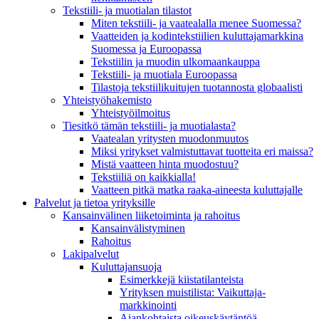
Tekstiili- ja muotialan tilastot
Miten tekstiili- ja vaatealalla menee Suomessa?
Vaatteiden ja kodintekstiilien kuluttajamarkkina
Suomessa ja Euroopassa
Tekstiilin ja muodin ulkomaankauppa
Tekstiili- ja muotiala Euroopassa
Tilastoja tekstiilikuitujen tuotannosta globaalisti
Yhteistyö­hakemisto
Yhteistyöilmoitus
Tiesitkö tämän tekstiili- ja muotialasta?
Vaatealan yritysten muodonmuutos
Miksi yritykset valmistuttavat tuotteita eri maissa?
Mistä vaatteen hinta muodostuu?
Tekstiiliä on kaikkialla!
Vaatteen pitkä matka raaka-aineesta kuluttajalle
Palvelut ja tietoa yrityksille
Kansainvälinen liiketoiminta ja rahoitus
Kansain­välistyminen
Rahoitus
Lakipalvelut
Kuluttajansuoja
Esimerkkejä kiistatilanteista
Yrityksen muistilista: Vaikuttaja­
markkinointi
Ajankohtaista oikeuskäytäntöä