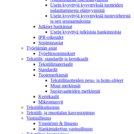
Usein kysyttyjä kysymyksiä tuotteiden
palauttamisesta etämyynnistä
Usein kysyttyjä kysymyksiä tuotevirheestä
ja sen seuraamuksista
Julkiset hankinnat
Usein kysyttyä julkisista hankinnoista
IPR-oikeudet
Sopimusasiat
Työelämän asiat
Työehto­sopimukset
Tekstiilit, standardit ja kemikaalit
Tekstiilimateriaalit
Standardit
Tuotemerkinnät
Tekstiilituotteiden pesu- ja hoito-ohjeet
Muut merkinnät
Suojavaatteiden merkinnät
Kemikaalit
Mikromuovit
Tekstiilikuitu­opas
Tekstiili- ja muotialan kasvusopimus
Vastuullisuus
Ympäristö & Ilmasto
Hankintaketjun vastuullisuus