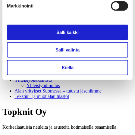
Liiton säännöt
Markkinointi
Suomen Tekstiili & Muoti 120 vuotta
Laskutusosoite
Mediapankki
Tilastoja Suomen Tekstiili & Muoti ry:stä ja sen
jäsenistä
Salli kaikki
Tietosuojaseloste
Alan yritykset Suomessa – tutustu jäseniimme
Salli valinta
Tekstiili- ja muotiala Suomessa
Kiellä
Tiesitkö tämän tekstiili- ja muotialasta?
Yhteistyö­hakemisto
Yhteistyöilmoitus
Alan yritykset Suomessa – tutustu jäseniimme
Tekstiili- ja muotialan tilastot
Topknit Oy
Korkealaatuisia neuleita ja asusteita kotimaisella osaamisella.