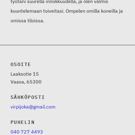
työtäni suurella innokkuudella, ja olen valmis
kuuntelemaan toiveitasi. Ompelen omilla koneilla ja
omissa tiloissa.
OSOITE
Laaksotie 15
Vaasa, 65300
SÄHKÖPOSTI
virpijoka@gmail.com
PUHELIN
040 727 4493