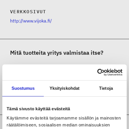
VERKKOSIVUT
http://www.vijoka.fi/
Mitä tuotteita yritys valmistaa itse?
Sisustus-ja huonekalutekstiilit
Vaatteet ja asusteet (esim.
päivittäispukeutuminen, juhlavaatteet, suoja- ja
Suostumus
Yksityiskohdat
Tietoja
työvaatteet)
Tämä sivusto käyttää evästeitä
Käytämme evästeitä tarjoamamme sisällön ja mainosten
räätälöimiseen, sosiaalisen median ominaisuuksien
Mitä tekstiili- ja vaatealan tuotantoa tai