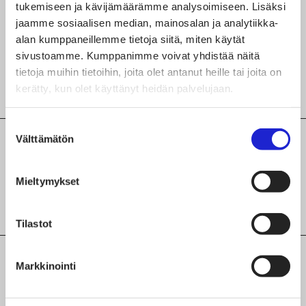
tukemiseen ja kävijämäärämme analysoimiseen. Lisäksi
palvelua yritys tekee?
jaamme sosiaalisen median, mainosalan ja analytiikka-
alan kumppaneillemme tietoja siitä, miten käytät
Brodeeraus ja tikkaus
sivustoamme. Kumppanimme voivat yhdistää näitä
tietoja muihin tietoihin, joita olet antanut heille tai joita on
Mittatilaus-ja korjausompelu
kerätty, kun olet käyttänyt heidän palvelujaan.
Suostumuksen
Välttämätön
valinta
Lisätiedot yrityksen tuotteista,
palveluista ja valmistusvaiheista
Mieltymykset
Yritys tekee sisustussuunnitelmia.
Tilastot
Maakunta
Markkinointi
Pohjanmaa