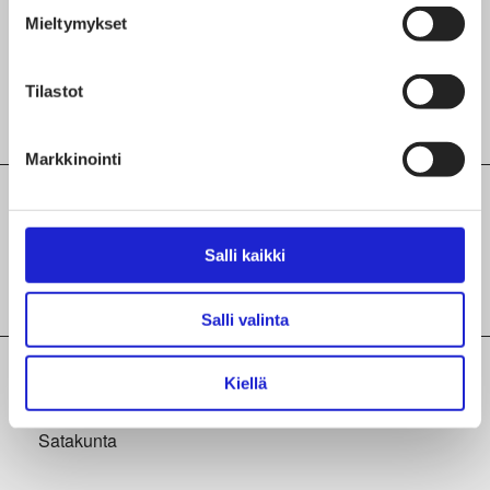
pelastuspatjoja jne.
Mieltymykset
Valmistamme myös esimerkiksi sijauspatjoja,
sisustyynyjä, vuodesuojia, runkopatjansuojia,
Tilastot
helmalakanoita ja päiväpeitteitä.
Markkinointi
Sertifikaatit
Salli kaikki
Avainlippu
Salli valinta
Maakunta
Kiellä
Satakunta