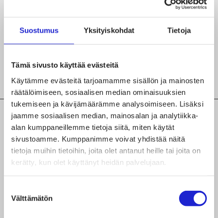
Leikkaus
Malliompelu
Suostumus
Yksityiskohdat
Tietoja
Muu tekstiili-ja vaatealan valmistusvaihe
Tämä sivusto käyttää evästeitä
Teollinen ompelu
Käytämme evästeitä tarjoamamme sisällön ja mainosten
räätälöimiseen, sosiaalisen median ominaisuuksien
tukemiseen ja kävijämäärämme analysoimiseen. Lisäksi
jaamme sosiaalisen median, mainosalan ja analytiikka-
Lisätiedot yrityksen tuotteista,
alan kumppaneillemme tietoja siitä, miten käytät
palveluista ja valmistusvaiheista
sivustoamme. Kumppanimme voivat yhdistää näitä
tietoja muihin tietoihin, joita olet antanut heille tai joita on
Valmistamme tikattavia ja polyesterikuitutäyteisiä
kerätty, kun olet käyttänyt heidän palvelujaan.
tuotteita. Lisäksi vaahtomuovituotteita, esim
sairaanhoidon hoito- ja tukityynyjä ja verhoilua.
Suostumuksen
Välttämätön
valinta
Sairaanhoidon tuotteita, hygieniapatjoja,