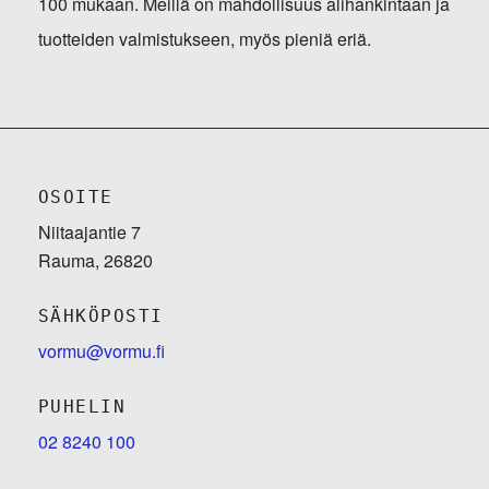
100 mukaan. Meillä on mahdollisuus alihankintaan ja
tuotteiden valmistukseen, myös pieniä eriä.
OSOITE
Niitaajantie 7
Rauma, 26820
SÄHKÖPOSTI
vormu@vormu.fi
PUHELIN
02 8240 100