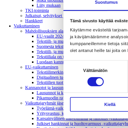
Mikä sitoumus?
Suostumus
Liity mukaan
TKI-toiminta
Julkaisut, selvitykset ja raportit
Tämä sivusto käyttää eväste
Hankkeet
Vaikuttaminen
Käytämme evästeitä tarjoama
Mahdollisuuksien ala – lue vaikuttamis­viestimme
EU-vaalit 2024: Reilut pelisäännöt turvaavat elinv
ja kävijämäärämme analysoim
Tekstiili- ja muotialasta viennin uusi kärki
kumppaneillemme tietoja siitä
Suomesta tekstiilialan kiertotalouden & vastuullis
olet antanut heille tai joita o
Tekstiili- ja muotiala tarvitsee monipuolista osaami
Tekstiiliala on tärkeä osa Suomen huoltovarmuutta
Luodaan kannusteet kuluttajan vihreään siirtymään
Suostumuksen
EU-vaikuttaminen
Välttämätön
valinta
Tekstiilimerkintäuudistus (TLR)
Digitaalinen tuotepassi
Tekstiilien tuottajavastuu (EPR)
Kannanotot ja lausunnot
Lausunnot ja kantapaperit
Pikamuodin rajoittaminen
Vaikuttajaryhmät jäsenyrityksille
Kiellä
Työelämä-vaikuttajaryhmä
Yritysvastuu, kiertotalous ja toimivat markkinat -
Kansainvälinen liiketoiminta ja rahoitus -vaikutta
Julkiset hankinnat ja huoltovarmuus -vaikuttajary