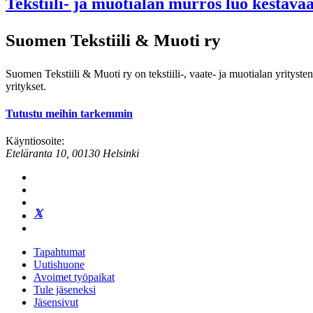
Tekstiili- ja muotialan murros luo kestävä
Suomen Tekstiili & Muoti ry
Suomen Tekstiili & Muoti ry on tekstiili-, vaate- ja muotialan yrityste
yritykset.
Tutustu meihin tarkemmin
Käyntiosoite:
Eteläranta 10, 00130 Helsinki
Tapahtumat
Uutishuone
Avoimet työpaikat
Tule jäseneksi
Jäsensivut