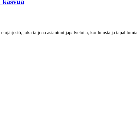
ä kasvua
n etujärjestö, joka tarjoaa asiantuntijapalveluita, koulutusta ja tapahtu