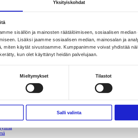
Yksityiskohdat
itä
mme sisällön ja mainosten räätälöimiseen, sosiaalisen median
oimaisen tekstiili- ja muotialan Suomessa ja Euroopassa
iseen. Lisäksi jaamme sosiaalisen median, mainosalan ja analy
, miten käytät sivustoamme. Kumppanimme voivat yhdistää näitä t
uuden suunnannäyttäjä
n kerätty, kun olet käyttänyt heidän palvelujaan.
sta
Mieltymykset
Tilastot
Salli valinta
vaikuttajaryhmä
jaryhmä
hmä