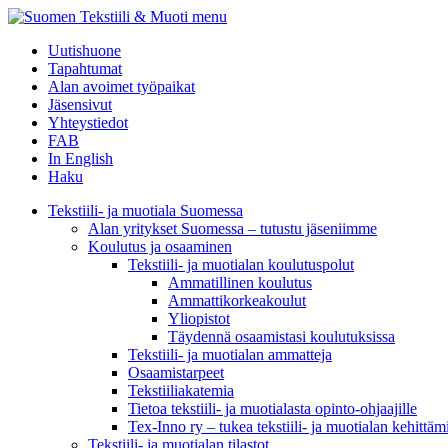
menu
Uutishuone
Tapahtumat
Alan avoimet työpaikat
Jäsensivut
Yhteystiedot
FAB
In English
Haku
Tekstiili- ja muotiala Suomessa
Alan yritykset Suomessa – tutustu jäseniimme
Koulutus ja osaaminen
Tekstiili- ja muotialan koulutuspolut
Ammatillinen koulutus
Ammattikorkeakoulut
Yliopistot
Täydennä osaamistasi koulutuksissa
Tekstiili- ja muotialan ammatteja
Osaamistarpeet
Tekstiiliakatemia
Tietoa tekstiili- ja muotialasta opinto-ohjaajille
Tex-Inno ry – tukea tekstiili- ja muotialan kehittäm
Tekstiili- ja muotialan tilastot