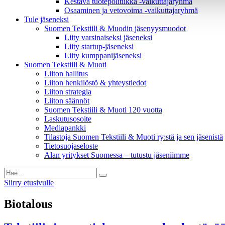
Kestävä tuotepolitiikka​ -vaikuttajaryhmä
Osaaminen ja vetovoima -vaikuttajaryhmä
Tule jäseneksi
Suomen Tekstiili & Muodin jäsenyysmuodot
Liity varsinaiseksi jäseneksi
Liity startup-jäseneksi
Liity kumppani­jäseneksi
Suomen Tekstiili & Muoti
Liiton hallitus
Liiton henkilöstö & yhteystiedot
Liiton strategia
Liiton säännöt
Suomen Tekstiili & Muoti 120 vuotta
Laskutusosoite
Mediapankki
Tilastoja Suomen Tekstiili & Muoti ry:stä ja sen jäsenistä
Tietosuojaseloste
Alan yritykset Suomessa – tutustu jäseniimme
Siirry etusivulle
Biotalous