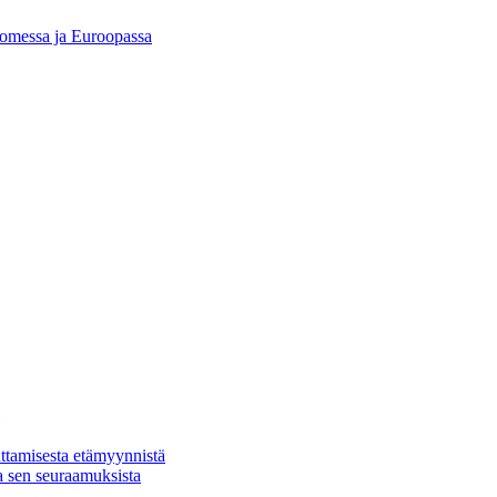
Suomessa ja Euroopassa
ttamisesta etämyynnistä
a sen seuraamuksista