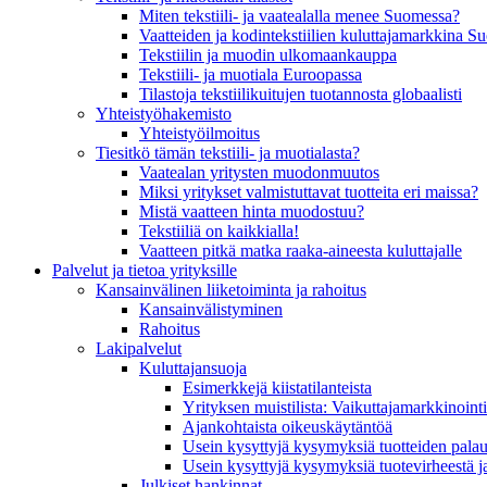
Miten tekstiili- ja vaatealalla menee Suomessa?
Vaatteiden ja kodintekstiilien kuluttajamarkkina 
Tekstiilin ja muodin ulkomaankauppa
Tekstiili- ja muotiala Euroopassa
Tilastoja tekstiilikuitujen tuotannosta globaalisti
Yhteistyö­hakemisto
Yhteistyöilmoitus
Tiesitkö tämän tekstiili- ja muotialasta?
Vaatealan yritysten muodonmuutos
Miksi yritykset valmistuttavat tuotteita eri maissa?
Mistä vaatteen hinta muodostuu?
Tekstiiliä on kaikkialla!
Vaatteen pitkä matka raaka-aineesta kuluttajalle
Palvelut ja tietoa yrityksille
Kansainvälinen liiketoiminta ja rahoitus
Kansain­välistyminen
Rahoitus
Lakipalvelut
Kuluttajansuoja
Esimerkkejä kiistatilanteista
Yrityksen muistilista: Vaikuttaja­markkinointi
Ajankohtaista oikeuskäytäntöä
Usein kysyttyjä kysymyksiä tuotteiden palau
Usein kysyttyjä kysymyksiä tuotevirheestä j
Julkiset hankinnat