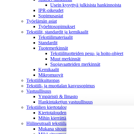
Usein kysyttyä julkisista hankinnoista
IPR-oikeudet
Sopimusasiat
Työelämän asiat
Työehto­sopimukset
Tekstiilit, standardit ja kemikaalit
Tekstiilimateriaalit
Standardit
Tuotemerkinnät
Tekstiilituotteiden pesu- ja hoito-ohjeet
Muut merkinnät
Suojavaatteiden merkinnät
Kemikaalit
Mikromuovit
Tekstiilikuitu­opas
Tekstiili- ja muotialan kasvusopimus
Vastuullisuus
Ympäristö & Ilmasto
Hankintaketjun vastuullisuus
Tekstiilien kiertotalous
Kiertotalouden termit tutuiksi
Mihin kierrättää vanhat vaatteet ja kodintekstiilit?
Hiilineutraali tekstiiliala 2035 -sitoumus
Mukana sitoumuksessa