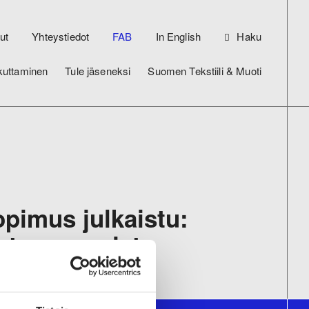
ut
Yhteystiedot
FAB
In English
Haku
kuttaminen
Tule jäseneksi
Suomen Tekstiili & Muoti
opimus julkaistu:
ista osaamista