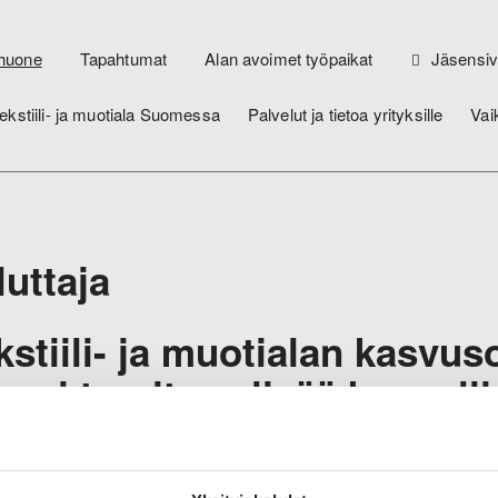
huone
Tapahtumat
Alan avoimet työpaikat
Jäsensiv
ekstiili- ja muotiala Suomessa
Palvelut ja tietoa yrityksille
Vai
luttaja
kstiili- ja muotialan kasvus
omi tarvitsee lisää kaupall