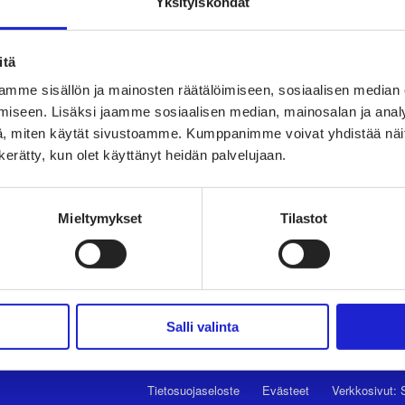
Yksityiskohdat
itä
mme sisällön ja mainosten räätälöimiseen, sosiaalisen median
 ry
iseen. Lisäksi jaamme sosiaalisen median, mainosalan ja analy
TAPAHTUMAT
TEK
, miten käytät sivustoamme. Kumppanimme voivat yhdistää näitä t
n kerätty, kun olet käyttänyt heidän palvelujaan.
ate- ja
UUTISHUONE
PAL
a
tumia.
AVOIMET TYÖPAIKAT
TUT
Mieltymykset
Tilastot
TULE JÄSENEKSI
VAI
JÄSENSIVUT
LII
Salli valinta
nki
Tietosuojaseloste
Evästeet
Verkkosivut: 