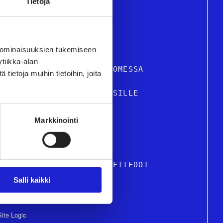
Tietoja
 ominaisuuksien tukemiseen
tiikka-alan
STIILI- JA MUOTIALA SUOMESSA
ietoja muihin tietoihin, joita
VELUT JA TIETOA YRITYKSILLE
USTU JÄSENYRITYKSIIMME
Markkinointi
KUTTAMINEN
TON HENKILÖSTÖ & OSOITETIEDOT
Salli kaikki
Site Logic