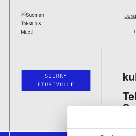
Uutis
T
ku
SIIRRY
ETUSIVULLE
Te
Su