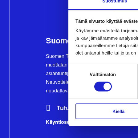
Suostumus
Tämä sivusto käyttää eväste
Käytämme evästeitä tarjoama
Suomen Tekstiili & Muoti
ja kävijämäärämme analysoim
kumppaneillemme tietoja siitä
olet antanut heille tai joita o
Suomen Tekstiili & Muoti ry on tekstiili-, va
muotialan yritysten etujärjestö, joka tarjoa
Suostumuksen
asiantuntijapalveluita, koulutusta ja tapah
Välttämätön
valinta
Neuvottelemme työehtosopimukset, joita
noudattavat kaikki alan yritykset.
Tutustu meihin tarkemmin
Kiellä
Käyntiosoite:
Eteläranta 10, 00130 Helsi