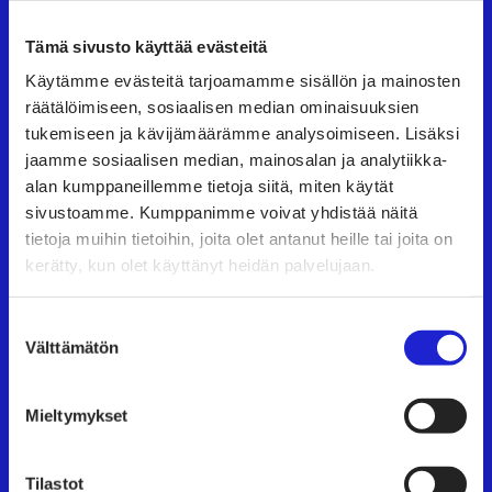
Tämä sivusto käyttää evästeitä
Suomen Tekstiili & Muoti ry
Käytämme evästeitä tarjoamamme sisällön ja mainosten
räätälöimiseen, sosiaalisen median ominaisuuksien
Suomen Tekstiili & Muoti ry on tekstiili-, vaate- ja
tukemiseen ja kävijämäärämme analysoimiseen. Lisäksi
muotialan yritysten etujärjestö, joka tarjoaa
jaamme sosiaalisen median, mainosalan ja analytiikka-
asiantuntijapalveluita, koulutusta ja tapahtumia.
alan kumppaneillemme tietoja siitä, miten käytät
Neuvottelemme työehtosopimukset, joita
sivustoamme. Kumppanimme voivat yhdistää näitä
tietoja muihin tietoihin, joita olet antanut heille tai joita on
noudattavat kaikki alan yritykset.
kerätty, kun olet käyttänyt heidän palvelujaan.
Tutustu meihin tarkemmin
Suostumuksen
Välttämätön
Käyntiosoite:
Eteläranta 10, 00130 Helsinki
valinta
Mieltymykset
TAPAHTUMAT
Tilastot