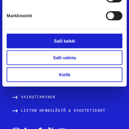
UUTISHUONE
Markkinointi
AVOIMET TYÖPAIKAT
TULE JÄSENEKSI
Salli kaikki
JÄSENSIVUT
TEKSTIILI- JA MUOTIALA SUOMESSA
Salli valinta
PALVELUT JA TIETOA YRITYKSILLE
Kiellä
TUTUSTU JÄSENYRITYKSIIMME
VAIKUTTAMINEN
LIITON HENKILÖSTÖ & OSOITETIEDOT