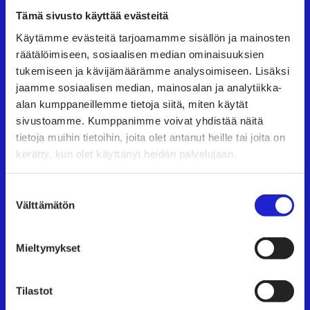
Suomen Tekstiili & Muoti ry
Tämä sivusto käyttää evästeitä
Käytämme evästeitä tarjoamamme sisällön ja mainosten
Suomen Tekstiili & Muoti ry on tekstiili-, vaate- ja
räätälöimiseen, sosiaalisen median ominaisuuksien
muotialan yritysten etujärjestö, joka tarjoaa
tukemiseen ja kävijämäärämme analysoimiseen. Lisäksi
asiantuntijapalveluita, koulutusta ja tapahtumia.
jaamme sosiaalisen median, mainosalan ja analytiikka-
alan kumppaneillemme tietoja siitä, miten käytät
Neuvottelemme työehtosopimukset, joita
sivustoamme. Kumppanimme voivat yhdistää näitä
noudattavat kaikki alan yritykset.
tietoja muihin tietoihin, joita olet antanut heille tai joita on
kerätty, kun olet käyttänyt heidän palvelujaan.
Tutustu meihin tarkemmin
Suostumuksen
Käyntiosoite:
Eteläranta 10, 00130 Helsinki
Välttämätön
valinta
Mieltymykset
TAPAHTUMAT
UUTISHUONE
Tilastot