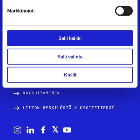
AVOIMET TYÖPAIKAT
Markkinointi
TULE JÄSENEKSI
JÄSENSIVUT
Salli kaikki
TEKSTIILI- JA MUOTIALA SUOMESSA
Salli valinta
PALVELUT JA TIETOA YRITYKSILLE
Kiellä
TUTUSTU JÄSENYRITYKSIIMME
VAIKUTTAMINEN
LIITON HENKILÖSTÖ & OSOITETIEDOT