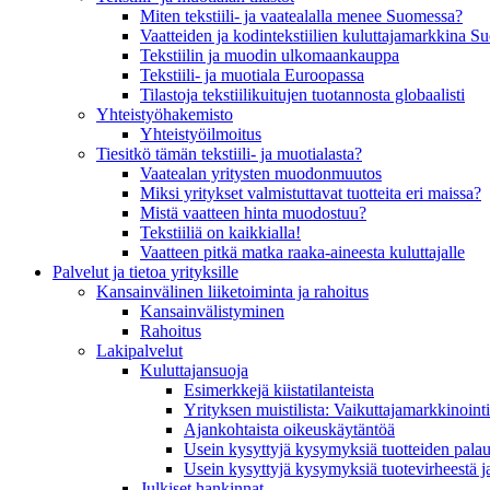
Miten tekstiili- ja vaatealalla menee Suomessa?
Vaatteiden ja kodintekstiilien kuluttajamarkkina 
Tekstiilin ja muodin ulkomaankauppa
Tekstiili- ja muotiala Euroopassa
Tilastoja tekstiilikuitujen tuotannosta globaalisti
Yhteistyö­hakemisto
Yhteistyöilmoitus
Tiesitkö tämän tekstiili- ja muotialasta?
Vaatealan yritysten muodonmuutos
Miksi yritykset valmistuttavat tuotteita eri maissa?
Mistä vaatteen hinta muodostuu?
Tekstiiliä on kaikkialla!
Vaatteen pitkä matka raaka-aineesta kuluttajalle
Palvelut ja tietoa yrityksille
Kansainvälinen liiketoiminta ja rahoitus
Kansain­välistyminen
Rahoitus
Lakipalvelut
Kuluttajansuoja
Esimerkkejä kiistatilanteista
Yrityksen muistilista: Vaikuttaja­markkinointi
Ajankohtaista oikeuskäytäntöä
Usein kysyttyjä kysymyksiä tuotteiden palau
Usein kysyttyjä kysymyksiä tuotevirheestä j
Julkiset hankinnat