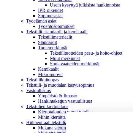
Usein kysyttyä julkisista hankinnoista
IPR-oikeudet
Sopimusasiat
Työelämän asiat
Työehto­sopimukset
Tekstiilit, standardit ja kemikaalit
Tekstiilimateriaalit
Standardit
Tuotemerkinnät
Tekstiilituotteiden pesu- ja hoito-ohjeet
Muut merkinnät
Suojavaatteiden merkinnät
Kemikaalit
Mikromuovit
Tekstiilikuitu­opas
Tekstiili- ja muotialan kasvusopimus
Vastuullisuus
Ympäristö & Ilmasto
Hankintaketjun vastuullisuus
Tekstiilien kiertotalous
Kiertotalouden termit tutuiksi
Mihin kierrättää vanhat vaatteet ja kodintekstiilit?
Hiilineutraali tekstiiliala 2035 -sitoumus
Mukana sitoumuksessa