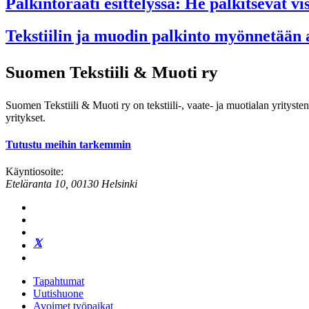
Palkintoraati esittelyssä: He palkitsevat 
Tekstiilin ja muodin palkinto myönnetään a
Suomen Tekstiili & Muoti ry
Suomen Tekstiili & Muoti ry on tekstiili-, vaate- ja muotialan yrityste
yritykset.
Tutustu meihin tarkemmin
Käyntiosoite:
Eteläranta 10, 00130 Helsinki
Tapahtumat
Uutishuone
Avoimet työpaikat