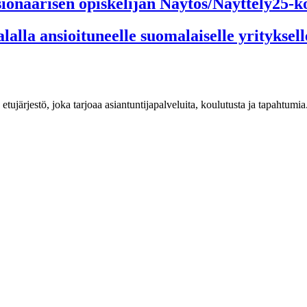
visionäärisen opiskelijan Näytös/Näyttely25-
lalla ansioituneelle suomalaiselle yrityksel
n etujärjestö, joka tarjoaa asiantuntijapalveluita, koulutusta ja tapahtu