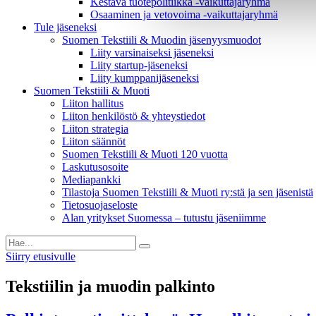
Kestävä tuotepolitiikka​ -vaikuttajaryhmä
Osaaminen ja vetovoima -vaikuttajaryhmä
Tule jäseneksi
Suomen Tekstiili & Muodin jäsenyysmuodot
Liity varsinaiseksi jäseneksi
Liity startup-jäseneksi
Liity kumppani­jäseneksi
Suomen Tekstiili & Muoti
Liiton hallitus
Liiton henkilöstö & yhteystiedot
Liiton strategia
Liiton säännöt
Suomen Tekstiili & Muoti 120 vuotta
Laskutusosoite
Mediapankki
Tilastoja Suomen Tekstiili & Muoti ry:stä ja sen jäsenistä
Tietosuojaseloste
Alan yritykset Suomessa – tutustu jäseniimme
Siirry etusivulle
Tekstiilin ja muodin palkinto