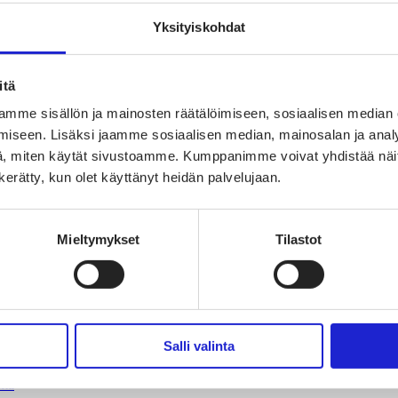
Yksityiskohdat
itä
oimaisen tekstiili- ja muotialan Suomessa ja Euroopassa
mme sisällön ja mainosten räätälöimiseen, sosiaalisen median
iseen. Lisäksi jaamme sosiaalisen median, mainosalan ja analy
uuden suunnannäyttäjä
, miten käytät sivustoamme. Kumppanimme voivat yhdistää näitä t
sta
n kerätty, kun olet käyttänyt heidän palvelujaan.
Mieltymykset
Tilastot
Salli valinta
vaikuttajaryhmä
jaryhmä
hmä