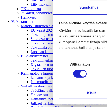
Mikä sitoumus?
Liity mukaan
Suostumus
TKI-toiminta
Julkaisut, selvitykset ja raportit
Hankkeet
Vaikuttaminen
Tämä sivusto käyttää eväste
Mahdollisuuksien ala – lue vaikuttamis­viestimme
EU-vaalit 2024: Reilut pelisäännöt turvaavat elinv
Käytämme evästeitä tarjoama
Tekstiili- ja muotialasta viennin uusi kärki
ja kävijämäärämme analysoim
Suomesta tekstiilialan kiertotalouden & vastuullis
kumppaneillemme tietoja siitä
Tekstiili- ja muotiala tarvitsee monipuolista osaami
Tekstiiliala on tärkeä osa Suomen huoltovarmuutta
olet antanut heille tai joita o
Luodaan kannusteet kuluttajan vihreään siirtymään
EU-vaikuttaminen
Suostumuksen
Tekstiilimerkintäuudistus (TLR)
Välttämätön
valinta
Digitaalinen tuotepassi
Tekstiilien tuottajavastuu (EPR)
Kannanotot ja lausunnot
Lausunnot ja kantapaperit
Pikamuodin rajoittaminen
Vaikuttajaryhmät jäsenyrityksille
Työelämä-vaikuttajaryhmä
Kiellä
Yritysvastuu, kiertotalous ja toimivat markkinat -
Kansainvälinen liiketoiminta ja rahoitus -vaikutta
Julkiset hankinnat ja huoltovarmuus -vaikuttajary