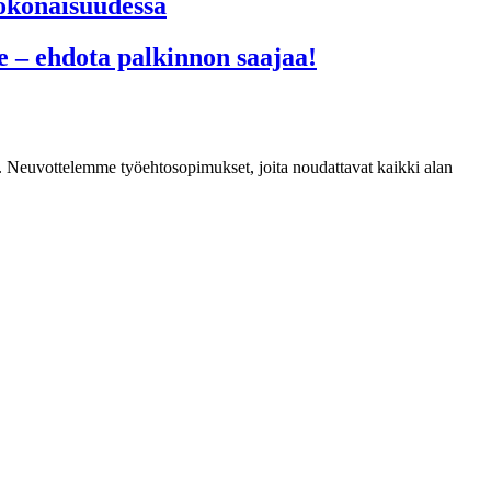
kokonaisuudessa
le – ehdota palkinnon saajaa!
mia. Neuvottelemme työehtosopimukset, joita noudattavat kaikki alan