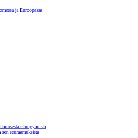
Suomessa ja Euroopassa
ttamisesta etämyynnistä
a sen seuraamuksista