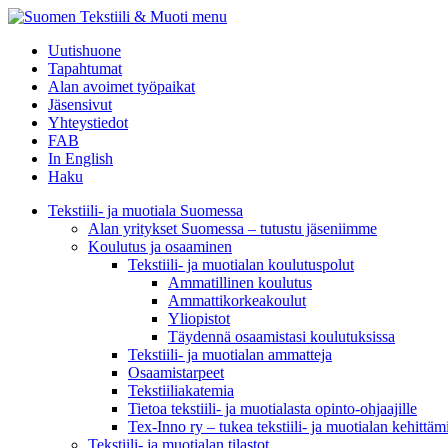
menu
Uutishuone
Tapahtumat
Alan avoimet työpaikat
Jäsensivut
Yhteystiedot
FAB
In English
Haku
Tekstiili- ja muotiala Suomessa
Alan yritykset Suomessa – tutustu jäseniimme
Koulutus ja osaaminen
Tekstiili- ja muotialan koulutuspolut
Ammatillinen koulutus
Ammattikorkeakoulut
Yliopistot
Täydennä osaamistasi koulutuksissa
Tekstiili- ja muotialan ammatteja
Osaamistarpeet
Tekstiiliakatemia
Tietoa tekstiili- ja muotialasta opinto-ohjaajille
Tex-Inno ry – tukea tekstiili- ja muotialan kehittäm
Tekstiili- ja muotialan tilastot