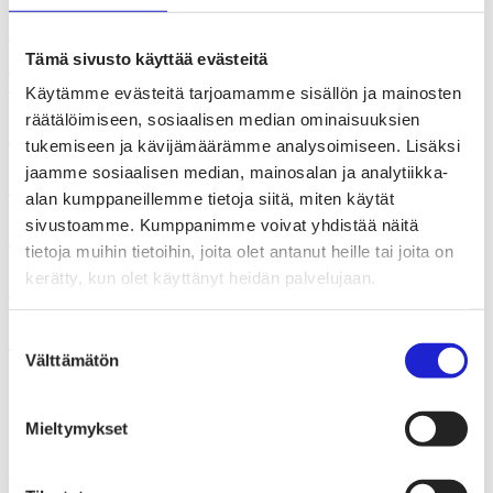
Kara Kara Oy
Tämä sivusto käyttää evästeitä
TuuSan Oy
Käytämme evästeitä tarjoamamme sisällön ja mainosten
räätälöimiseen, sosiaalisen median ominaisuuksien
Robes Rental Oy
tukemiseen ja kävijämäärämme analysoimiseen. Lisäksi
jaamme sosiaalisen median, mainosalan ja analytiikka-
Aerofind Oy
alan kumppaneillemme tietoja siitä, miten käytät
sivustoamme. Kumppanimme voivat yhdistää näitä
Seamy Side Quest Oy
tietoja muihin tietoihin, joita olet antanut heille tai joita on
kerätty, kun olet käyttänyt heidän palvelujaan.
Untuvia Oy
Ruusa Design Oy
Suostumuksen
Välttämätön
valinta
Suomen Tekstiili & Muoti ry
Mieltymykset
Suomen Tekstiili & Muoti ry on tekstiili-, vaate- ja muotialan
yritysten etujärjestö, joka tarjoaa asiantuntijapalveluita, koulutusta ja
tapahtumia. Neuvottelemme työehtosopimukset, joita noudattavat