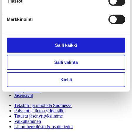
Tilastot
kaikki alan yritykset.
Tutustu meihin tarkemmin
Markkinointi
Käyntiosoite:
Eteläranta 10, 00130 Helsinki
Salli kaikki
Salli valinta
Tapahtumat
Uutishuone
Kiellä
Avoimet työpaikat
Tule jäseneksi
Jäsensivut
Tekstiili- ja muotiala Suomessa
Palvelut ja tietoa yrityksille
Tutustu jäsenyrityksiimme
Vaikuttaminen
Liiton henkilöstö & osoitetiedot