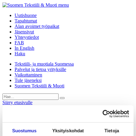
menu
Uutishuone
Tapahtumat
Alan avoimet työpaikat
Jäsensivut
Yhteystiedot
FAB
In English
Haku
Tekstiili- ja muotiala Suomessa
Palvelut ja tietoa yrityksille
Vaikuttaminen
Tule jäseneksi
Suomen Tekstiili & Muoti
Siirry etusivulle
Startup-jäsen
Papu Group Oy
Suostumus
Yksityiskohdat
Tietoja