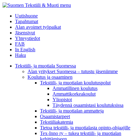
menu
Uutishuone
Tapahtumat
Alan avoimet työpaikat
Jäsensivut
Yhteystiedot
FAB
In English
Haku
Tekstiili- ja muotiala Suomessa
Alan yritykset Suomessa – tutustu jäseniimme
Koulutus ja osaaminen
Tekstiili- ja muotialan koulutuspolut
Ammatillinen koulutus
Ammattikorkeakoulut
Yliopistot
Täydennä osaamistasi koulutuksissa
Tekstiili- ja muotialan ammatteja
Osaamistarpeet
Tekstiiliakatemia
Tietoa tekstiili- ja muotialasta opinto-ohjaajille
Tex-Inno ry – tukea tekstiili- ja muotialan
kehittämiseen