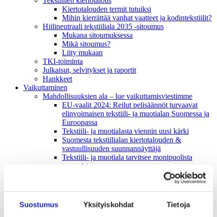
Tekstiilien kiertotalous
Kiertotalouden termit tutuiksi
Mihin kierrättää vanhat vaatteet ja kodintekstiilit?
Hiilineutraali tekstiiliala 2035 -sitoumus
Mukana sitoumuksessa
Mikä sitoumus?
Liity mukaan
TKI-toiminta
Julkaisut, selvitykset ja raportit
Hankkeet
Vaikuttaminen
Mahdollisuuksien ala – lue vaikuttamis­viestimme
EU-vaalit 2024: Reilut pelisäännöt turvaavat
elinvoimaisen tekstiili- ja muotialan Suomessa ja
Euroopassa
Tekstiili- ja muotialasta viennin uusi kärki
Suomesta tekstiilialan kiertotalouden &
vastuullisuuden suunnannäyttäjä
Tekstiili- ja muotiala tarvitsee monipuolista
osaamista
Tekstiiliala on tärkeä osa Suomen
huoltovarmuutta
Luodaan kannusteet kuluttajan vihreään
siirtymään
Suostumus
Yksityiskohdat
Tietoja
EU-vaikuttaminen