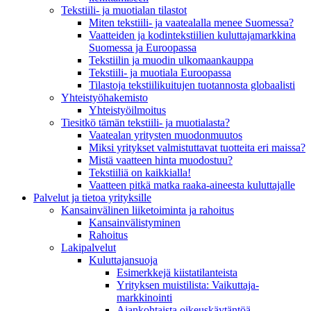
Tekstiili- ja muotialan tilastot
Miten tekstiili- ja vaatealalla menee Suomessa?
Vaatteiden ja kodintekstiilien kuluttajamarkkina
Suomessa ja Euroopassa
Tekstiilin ja muodin ulkomaankauppa
Tekstiili- ja muotiala Euroopassa
Tilastoja tekstiilikuitujen tuotannosta globaalisti
Yhteistyö­hakemisto
Yhteistyöilmoitus
Tiesitkö tämän tekstiili- ja muotialasta?
Vaatealan yritysten muodonmuutos
Miksi yritykset valmistuttavat tuotteita eri maissa?
Mistä vaatteen hinta muodostuu?
Tekstiiliä on kaikkialla!
Vaatteen pitkä matka raaka-aineesta kuluttajalle
Palvelut ja tietoa yrityksille
Kansainvälinen liiketoiminta ja rahoitus
Kansain­välistyminen
Rahoitus
Lakipalvelut
Kuluttajansuoja
Esimerkkejä kiistatilanteista
Yrityksen muistilista: Vaikuttaja­
markkinointi
Ajankohtaista oikeuskäytäntöä