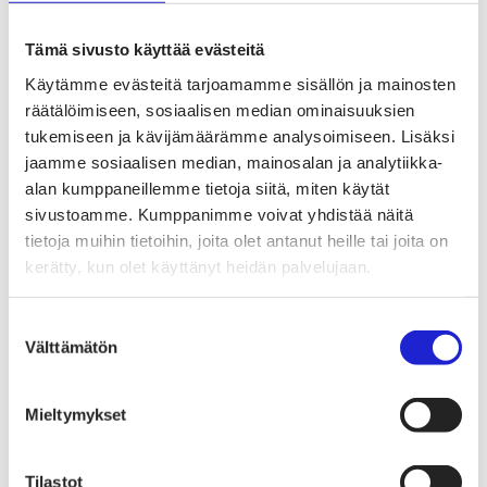
Tekstiilimerkintäuudistus (TLR)
Digitaalinen tuotepassi
Tekstiilien tuottajavastuu (EPR)
Tämä sivusto käyttää evästeitä
Kannanotot ja lausunnot
Lausunnot ja kantapaperit
Käytämme evästeitä tarjoamamme sisällön ja mainosten
Pikamuodin rajoittaminen
räätälöimiseen, sosiaalisen median ominaisuuksien
Vaikuttajaryhmät jäsenyrityksille
tukemiseen ja kävijämäärämme analysoimiseen. Lisäksi
Työelämä-vaikuttajaryhmä
Yritysvastuu, kiertotalous ja toimivat markkinat -
jaamme sosiaalisen median, mainosalan ja analytiikka-
vaikuttajaryhmä
alan kumppaneillemme tietoja siitä, miten käytät
Kansainvälinen liiketoiminta ja rahoitus -
sivustoamme. Kumppanimme voivat yhdistää näitä
vaikuttajaryhmä
Julkiset hankinnat ja huoltovarmuus -
tietoja muihin tietoihin, joita olet antanut heille tai joita on
vaikuttajaryhmä
kerätty, kun olet käyttänyt heidän palvelujaan.
Kestävä tuotepolitiikka​ -vaikuttajaryhmä
Osaaminen ja vetovoima -vaikuttajaryhmä
Tule jäseneksi
Suostumuksen
Suomen Tekstiili & Muodin jäsenyysmuodot
Välttämätön
valinta
Liity varsinaiseksi jäseneksi
Liity startup-jäseneksi
Liity kumppani­jäseneksi
Suomen Tekstiili & Muoti
Mieltymykset
Liiton hallitus
Liiton henkilöstö & yhteystiedot
Liiton strategia
Tilastot