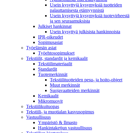
Usein kysyttyjä kysymyksiä tuotteiden
palauttamisesta etämyynnistä
Usein kysyttyjä kysymyksiä tuotevirheestä
ja sen seuraamuksista
Julkiset hankinnat
Usein kysyttyä julkisista hankinnoista
IPR-oikeudet
Sopimusasiat
Työelämän asiat
Työehto­sopimukset
Tekstiilit, standardit ja kemikaalit
Tekstiilimateriaalit
Standardit
Tuotemerkinnät
Tekstiilituotteiden pesu- ja hoito-ohjeet
Muut merkinnät
Suojavaatteiden merkinnät
Kemikaalit
Mikromuovit
Tekstiilikuitu­opas
Tekstiili- ja muotialan kasvusopimus
Vastuullisuus
Ympäristö & Ilmasto
Hankintaketjun vastuullisuus