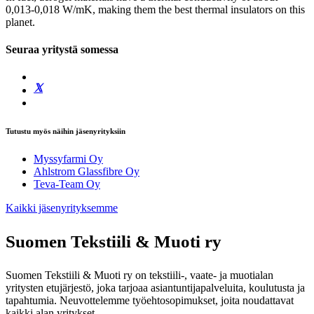
0,013-0,018 W/mK, making them the best thermal insulators on this
planet.
Seuraa yritystä somessa
Tutustu myös näihin jäsenyrityksiin
Myssyfarmi Oy
Ahlstrom Glassfibre Oy
Teva-Team Oy
Kaikki jäsenyrityksemme
Suomen Tekstiili & Muoti ry
Suomen Tekstiili & Muoti ry on tekstiili-, vaate- ja muotialan
yritysten etujärjestö, joka tarjoaa asiantuntijapalveluita, koulutusta ja
tapahtumia. Neuvottelemme työehtosopimukset, joita noudattavat
kaikki alan yritykset.