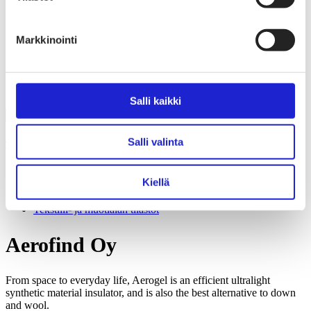
Liiton säännöt
Suomen Tekstiili & Muoti 120 vuotta
Laskutusosoite
Markkinointi
Mediapankki
Tilastoja Suomen Tekstiili & Muoti ry:stä ja sen
jäsenistä
Tietosuojaseloste
Alan yritykset Suomessa – tutustu jäseniimme
Salli kaikki
Salli valinta
Tekstiili- ja muotiala Suomessa
Tiesitkö tämän tekstiili- ja muotialasta?
Kiellä
Yhteistyö­hakemisto
Alan yritykset Suomessa – tutustu jäseniimme
Tekstiili- ja muotialan tilastot
Aerofind Oy
From space to everyday life, Aerogel is an efficient ultralight
synthetic material insulator, and is also the best alternative to down
and wool.