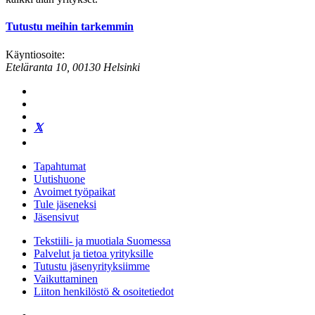
Tutustu meihin tarkemmin
Käyntiosoite:
Eteläranta 10, 00130 Helsinki
Tapahtumat
Uutishuone
Avoimet työpaikat
Tule jäseneksi
Jäsensivut
Tekstiili- ja muotiala Suomessa
Palvelut ja tietoa yrityksille
Tutustu jäsenyrityksiimme
Vaikuttaminen
Liiton henkilöstö & osoitetiedot