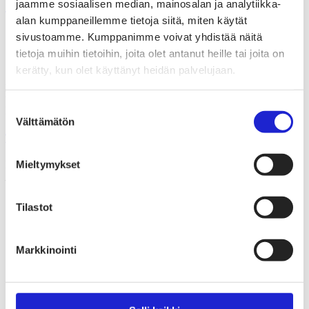
SGN Groupin 5 oppia yhdistymisestä
jaamme sosiaalisen median, mainosalan ja analytiikka-
alan kumppaneillemme tietoja siitä, miten käytät
sivustoamme. Kumppanimme voivat yhdistää näitä
Suomen Tekstiili & Muoti ry
tietoja muihin tietoihin, joita olet antanut heille tai joita on
kerätty, kun olet käyttänyt heidän palvelujaan.
Suomen Tekstiili & Muoti ry on tekstiili-, vaate- ja muotialan
yritysten etujärjestö, joka tarjoaa asiantuntijapalveluita, koulutusta ja
tapahtumia. Neuvottelemme työehtosopimukset, joita noudattavat
Suostumuksen
kaikki alan yritykset.
Välttämätön
valinta
Tutustu meihin tarkemmin
Mieltymykset
Käyntiosoite:
Eteläranta 10, 00130 Helsinki
Tilastot
Markkinointi
Tapahtumat
Uutishuone
Avoimet työpaikat