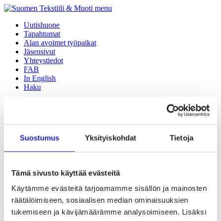
menu
Uutishuone
Tapahtumat
Alan avoimet työpaikat
Jäsensivut
Yhteystiedot
FAB
In English
Haku
Tekstiili- ja muotiala Suomessa
Palvelut ja tietoa yrityksille
Vaikuttaminen
Tule jäseneksi
Suostumus
Yksityiskohdat
Tietoja
Suomen Tekstiili & Muoti
Siirry etusivulle
Tämä sivusto käyttää evästeitä
Metsola
Käytämme evästeitä tarjoamamme sisällön ja mainosten
räätälöimiseen, sosiaalisen median ominaisuuksien
Kasvuun yrityskaupoilla – Metsolan ja
tukemiseen ja kävijämäärämme analysoimiseen. Lisäksi