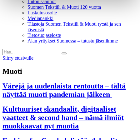
Liiton säännöt
Suomen Tekstiili & Muoti 120 vuotta
Laskutusosoite
Mediapankki
Tilastoja Suomen Tekstiili & Muoti ry:stä ja sen
jäsenistä
Tietosuojaseloste
Alan yritykset Suomessa – tutustu jäseniimme
Siirry etusivulle
Muoti
Värejä ja uudenlaista rentoutta – tältä
näyttää muoti pandemian jälkeen
Kulttuuriset skandaalit, digitaaliset
vaatteet & second hand – nämä ilmiöt
muokkaavat nyt muotia