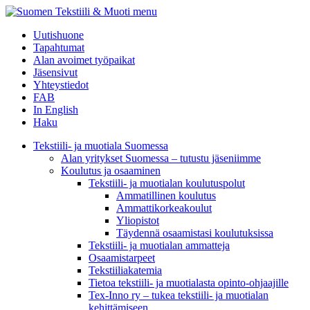
menu
Uutishuone
Tapahtumat
Alan avoimet työpaikat
Jäsensivut
Yhteystiedot
FAB
In English
Haku
Tekstiili- ja muotiala Suomessa
Alan yritykset Suomessa – tutustu jäseniimme
Koulutus ja osaaminen
Tekstiili- ja muotialan koulutuspolut
Ammatillinen koulutus
Ammattikorkeakoulut
Yliopistot
Täydennä osaamistasi koulutuksissa
Tekstiili- ja muotialan ammatteja
Osaamistarpeet
Tekstiiliakatemia
Tietoa tekstiili- ja muotialasta opinto-ohjaajille
Tex-Inno ry – tukea tekstiili- ja muotialan
kehittämiseen