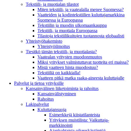
Tekstiili- ja muotialan tilastot
Miten tekstiili- ja vaatealalla menee Suomessa?
Vaatteiden ja kodintekstiilien kuluttajamarkkina
Suomessa ja Euroopassa
Tekstiilin ja muodin ulkomaankauppa
Tekstiili- ja muotiala Euroopassa
Tilastoja tekstiilikuitujen tuotannosta globaalisti
Yhteistyö­hakemisto
Yhteistyöilmoitus
Tiesitkö tämän tekstiili- ja muotialasta?
Vaatealan yritysten muodonmuutos
Miksi yritykset valmistuttavat tuotteita eri maissa?
Mistä vaatteen hinta muodostuu?
Tekstiiliä on kaikkialla!
Vaatteen pitkä matka raaka-aineesta kuluttajalle
Palvelut ja tietoa yrityksille
Kansainvälinen liiketoiminta ja rahoitus
Kansain­välistyminen
Rahoitus
Lakipalvelut
Kuluttajansuoja
Esimerkkejä kiistatilanteista
Yrityksen muistilista: Vaikuttaja­
markkinointi
Ajankohtaista oikeuskäytäntöä