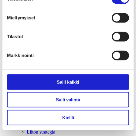
Tekstiilimerkintäuudistus (TLR)
Digitaalinen tuotepassi
Tekstiilien tuottajavastuu (EPR)
Kannanotot ja lausunnot
Mieltymykset
Lausunnot ja kantapaperit
Pikamuodin rajoittaminen
Vaikuttajaryhmät jäsenyrityksille
Tilastot
Työelämä-vaikuttajaryhmä
Yritysvastuu, kiertotalous ja toimivat markkinat -
vaikuttajaryhmä
Markkinointi
Kansainvälinen liiketoiminta ja rahoitus -
vaikuttajaryhmä
Julkiset hankinnat ja huoltovarmuus -
vaikuttajaryhmä
Kestävä tuotepolitiikka​ -vaikuttajaryhmä
Salli kaikki
Osaaminen ja vetovoima -vaikuttajaryhmä
Tule jäseneksi
Suomen Tekstiili & Muodin jäsenyysmuodot
Liity varsinaiseksi jäseneksi
Salli valinta
Liity startup-jäseneksi
Liity kumppani­jäseneksi
Suomen Tekstiili & Muoti
Kiellä
Liiton hallitus
Liiton henkilöstö & yhteystiedot
Liiton strategia