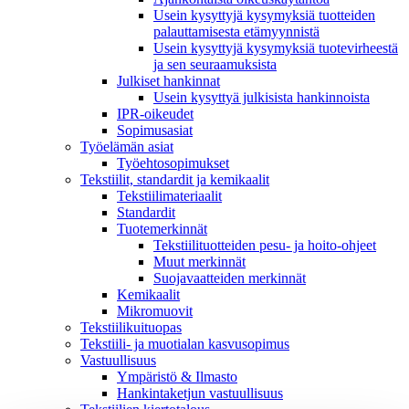
Usein kysyttyjä kysymyksiä tuotteiden
palauttamisesta etämyynnistä
Usein kysyttyjä kysymyksiä tuotevirheestä
ja sen seuraamuksista
Julkiset hankinnat
Usein kysyttyä julkisista hankinnoista
IPR-oikeudet
Sopimusasiat
Työelämän asiat
Työehto­sopimukset
Tekstiilit, standardit ja kemikaalit
Tekstiilimateriaalit
Standardit
Tuotemerkinnät
Tekstiilituotteiden pesu- ja hoito-ohjeet
Muut merkinnät
Suojavaatteiden merkinnät
Kemikaalit
Mikromuovit
Tekstiilikuitu­opas
Tekstiili- ja muotialan kasvusopimus
Vastuullisuus
Ympäristö & Ilmasto
Hankintaketjun vastuullisuus