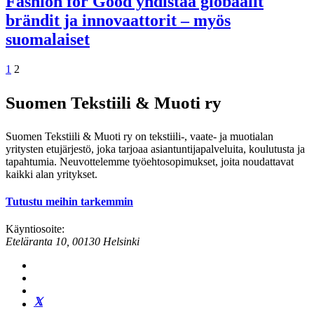
Fashion for Good yhdistää globaalit
brändit ja innovaattorit – myös
suomalaiset
Artikkelien
1
2
sivutus
Suomen Tekstiili & Muoti ry
Suomen Tekstiili & Muoti ry on tekstiili-, vaate- ja muotialan
yritysten etujärjestö, joka tarjoaa asiantuntijapalveluita, koulutusta ja
tapahtumia. Neuvottelemme työehtosopimukset, joita noudattavat
kaikki alan yritykset.
Tutustu meihin tarkemmin
Käyntiosoite:
Eteläranta 10, 00130 Helsinki