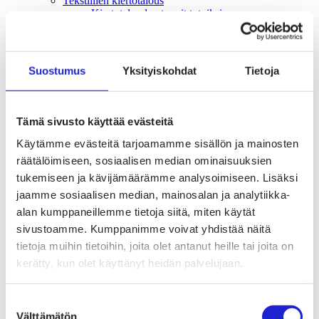
Tekstiilien kiertotalous
Kiertotalouden termit tutuiksi
Mihin kierrättää vanhat vaatteet ja kodintekstiilit?
Hiilineutraali tekstiiliala 2035 -sitoumus
Mukana sitoumuksessa
Mikä sitoumus?
Suostumus
Yksityiskohdat
Tietoja
Liity mukaan
TKI-toiminta
Julkaisut, selvitykset ja raportit
Hankkeet
Tämä sivusto käyttää evästeitä
Vaikuttaminen
Mahdollisuuksien ala – lue vaikuttamis­viestimme
Käytämme evästeitä tarjoamamme sisällön ja mainosten
EU-vaalit 2024: Reilut pelisäännöt turvaavat
räätälöimiseen, sosiaalisen median ominaisuuksien
elinvoimaisen tekstiili- ja muotialan Suomessa ja
tukemiseen ja kävijämäärämme analysoimiseen. Lisäksi
Euroopassa
Tekstiili- ja muotialasta viennin uusi kärki
jaamme sosiaalisen median, mainosalan ja analytiikka-
Suomesta tekstiilialan kiertotalouden &
alan kumppaneillemme tietoja siitä, miten käytät
vastuullisuuden suunnannäyttäjä
sivustoamme. Kumppanimme voivat yhdistää näitä
Tekstiili- ja muotiala tarvitsee monipuolista
osaamista
tietoja muihin tietoihin, joita olet antanut heille tai joita on
Tekstiiliala on tärkeä osa Suomen
kerätty, kun olet käyttänyt heidän palvelujaan.
huoltovarmuutta
Luodaan kannusteet kuluttajan vihreään
siirtymään
Suostumuksen
EU-vaikuttaminen
Välttämätön
valinta