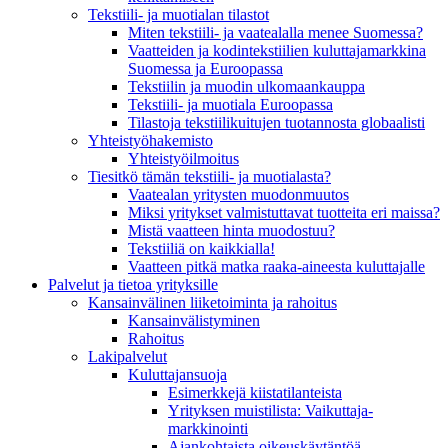
Tekstiili- ja muotialan tilastot
Miten tekstiili- ja vaatealalla menee Suomessa?
Vaatteiden ja kodintekstiilien kuluttajamarkkina
Suomessa ja Euroopassa
Tekstiilin ja muodin ulkomaankauppa
Tekstiili- ja muotiala Euroopassa
Tilastoja tekstiilikuitujen tuotannosta globaalisti
Yhteistyö­hakemisto
Yhteistyöilmoitus
Tiesitkö tämän tekstiili- ja muotialasta?
Vaatealan yritysten muodonmuutos
Miksi yritykset valmistuttavat tuotteita eri maissa?
Mistä vaatteen hinta muodostuu?
Tekstiiliä on kaikkialla!
Vaatteen pitkä matka raaka-aineesta kuluttajalle
Palvelut ja tietoa yrityksille
Kansainvälinen liiketoiminta ja rahoitus
Kansain­välistyminen
Rahoitus
Lakipalvelut
Kuluttajansuoja
Esimerkkejä kiistatilanteista
Yrityksen muistilista: Vaikuttaja­
markkinointi
Ajankohtaista oikeuskäytäntöä