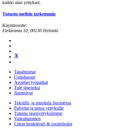
kaikki alan yritykset.
Tutustu meihin tarkemmin
Käyntiosoite:
Eteläranta 10, 00130 Helsinki
Tapahtumat
Uutishuone
Avoimet työpaikat
Tule jäseneksi
Jäsensivut
Tekstiili- ja muotiala Suomessa
Palvelut ja tietoa yrityksille
Tutustu jäsenyrityksiimme
Vaikuttaminen
Liiton henkilöstö & osoitetiedot