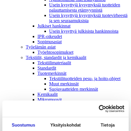
Usein kysyttyjä kysymyksiä tuotteiden
palauttamisesta etämyynnistä
Usein kysyttyjä kysymyksiä tuotevirheestä
ja sen seuraamuksista
Julkiset hankinnat
Usein kysyttyä julkisista hankinnoista
IPR-oikeudet
Sopimusasiat
Työelämän asiat
Työehto­sopimukset
Tekstiilit, standardit ja kemikaalit
Tekstiilimateriaalit
Standardit
Tuotemerkinnät
Tekstiilituotteiden pesu- ja hoito-ohjeet
Muut merkinnät
Suojavaatteiden merkinnät
Kemikaalit
Mikromuovit
Tekstiilikuitu­opas
Tekstiili- ja muotialan kasvusopimus
Vastuullisuus
Ympäristö & Ilmasto
Suostumus
Yksityiskohdat
Tietoja
Hankintaketjun vastuullisuus