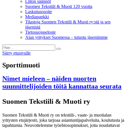
Liiton säännöt
Suomen Tekstiili & Muoti 120 vuotta
Laskutusosoite
Mediapankki
Tilastoja Suomen Tekstiili & Muoti ry:stä ja sen
jäsenistä
Tietosuojaseloste
Alan yritykset Suomessa – tutustu jäseniimme
Siirry etusivulle
Sporttimuoti
Nimet mieleen – näiden nuorten
suunnittelijoiden töitä kannattaa seurata
Suomen Tekstiili & Muoti ry
Suomen Tekstiili & Muoti ry on tekstiili-, vaate- ja muotialan
yritysten etujärjestö, joka tarjoaa asiantuntijapalveluita, koulutusta ja
tapahtumia. Neuvottelemme työehtosopimukset, joita noudattavat