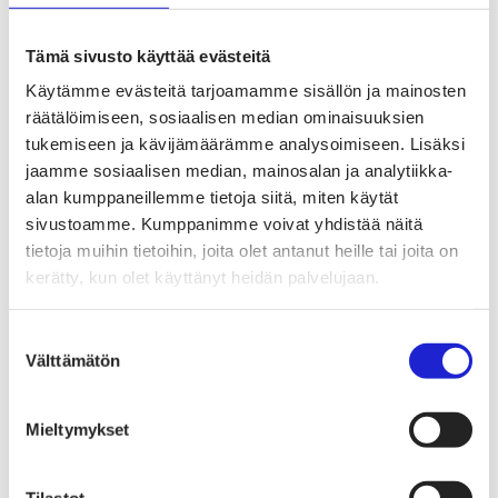
Tekstiilien kiertotalous
Kiertotalouden termit tutuiksi
Mihin kierrättää vanhat vaatteet ja kodintekstiilit?
Tämä sivusto käyttää evästeitä
Hiilineutraali tekstiiliala 2035 -sitoumus
Mukana sitoumuksessa
Käytämme evästeitä tarjoamamme sisällön ja mainosten
Mikä sitoumus?
räätälöimiseen, sosiaalisen median ominaisuuksien
Liity mukaan
TKI-toiminta
tukemiseen ja kävijämäärämme analysoimiseen. Lisäksi
Julkaisut, selvitykset ja raportit
jaamme sosiaalisen median, mainosalan ja analytiikka-
Hankkeet
alan kumppaneillemme tietoja siitä, miten käytät
Vaikuttaminen
Mahdollisuuksien ala – lue vaikuttamis­viestimme
sivustoamme. Kumppanimme voivat yhdistää näitä
EU-vaalit 2024: Reilut pelisäännöt turvaavat
tietoja muihin tietoihin, joita olet antanut heille tai joita on
elinvoimaisen tekstiili- ja muotialan Suomessa ja
kerätty, kun olet käyttänyt heidän palvelujaan.
Euroopassa
Tekstiili- ja muotialasta viennin uusi kärki
Suomesta tekstiilialan kiertotalouden &
Suostumuksen
vastuullisuuden suunnannäyttäjä
Välttämätön
Tekstiili- ja muotiala tarvitsee monipuolista
valinta
osaamista
Tekstiiliala on tärkeä osa Suomen
huoltovarmuutta
Mieltymykset
Luodaan kannusteet kuluttajan vihreään
siirtymään
EU-vaikuttaminen
Tilastot