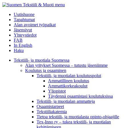
menu
Uutishuone
Tapahtumat
Alan avoimet työpaikat
Jäsensivut
Yhteystiedot
FAB
In English
Haku
Tekstiili- ja muotiala Suomessa
Alan yritykset Suomessa – tutustu jäseniimme
Koulutus ja osaaminen
Tekstiili- ja muotialan koulutuspolut
Ammatillinen koulutus
Ammattikorkeakoulut
Yliopistot
Täydennä osaamistasi koulutuksissa
Tekstiili- ja muotialan ammatteja
Osaamistarpeet
Tekstiiliakatemia
Tietoa tekstiili- ja muotialasta opinto-ohjaajille
Tex-Inno ry – tukea tekstiili- ja muotialan
kehittämiseen