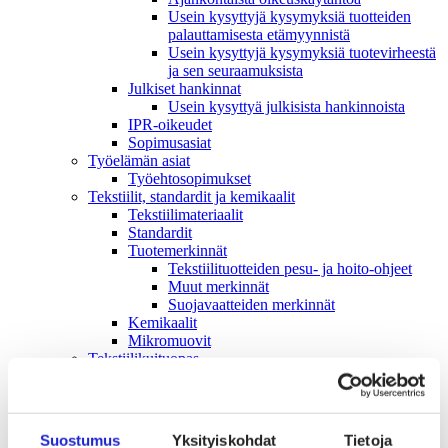
Usein kysyttyjä kysymyksiä tuotteiden
palauttamisesta etämyynnistä
Usein kysyttyjä kysymyksiä tuotevirheestä
ja sen seuraamuksista
Julkiset hankinnat
Usein kysyttyä julkisista hankinnoista
IPR-oikeudet
Sopimusasiat
Työelämän asiat
Työehto­sopimukset
Tekstiilit, standardit ja kemikaalit
Tekstiilimateriaalit
Standardit
Tuotemerkinnät
Tekstiilituotteiden pesu- ja hoito-ohjeet
Muut merkinnät
Suojavaatteiden merkinnät
Kemikaalit
Mikromuovit
Tekstiilikuitu­opas
Tekstiili- ja muotialan kasvusopimus
Vastuullisuus
Ympäristö & Ilmasto
Hankintaketjun vastuullisuus
Suostumus
Yksityiskohdat
Tietoja