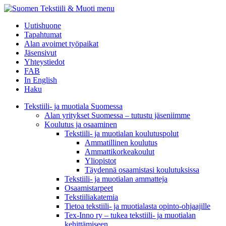
menu
Uutishuone
Tapahtumat
Alan avoimet työpaikat
Jäsensivut
Yhteystiedot
FAB
In English
Haku
Tekstiili- ja muotiala Suomessa
Alan yritykset Suomessa – tutustu jäseniimme
Koulutus ja osaaminen
Tekstiili- ja muotialan koulutuspolut
Ammatillinen koulutus
Ammattikorkeakoulut
Yliopistot
Täydennä osaamistasi koulutuksissa
Tekstiili- ja muotialan ammatteja
Osaamistarpeet
Tekstiiliakatemia
Tietoa tekstiili- ja muotialasta opinto-ohjaajille
Tex-Inno ry – tukea tekstiili- ja muotialan
kehittämiseen