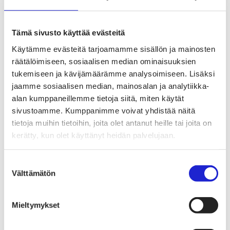
Tekstiilien kiertotalous
Kiertotalouden termit tutuiksi
Mihin kierrättää vanhat vaatteet ja kodintekstiilit?
Hiilineutraali tekstiiliala 2035 -sitoumus
Tämä sivusto käyttää evästeitä
Mukana sitoumuksessa
Mikä sitoumus?
Käytämme evästeitä tarjoamamme sisällön ja mainosten
Liity mukaan
räätälöimiseen, sosiaalisen median ominaisuuksien
TKI-toiminta
tukemiseen ja kävijämäärämme analysoimiseen. Lisäksi
Julkaisut, selvitykset ja raportit
Hankkeet
jaamme sosiaalisen median, mainosalan ja analytiikka-
Vaikuttaminen
alan kumppaneillemme tietoja siitä, miten käytät
Mahdollisuuksien ala – lue vaikuttamis­viestimme
sivustoamme. Kumppanimme voivat yhdistää näitä
EU-vaalit 2024: Reilut pelisäännöt turvaavat
elinvoimaisen tekstiili- ja muotialan Suomessa ja
tietoja muihin tietoihin, joita olet antanut heille tai joita on
Euroopassa
kerätty, kun olet käyttänyt heidän palvelujaan.
Tekstiili- ja muotialasta viennin uusi kärki
Suomesta tekstiilialan kiertotalouden &
vastuullisuuden suunnannäyttäjä
Suostumuksen
Tekstiili- ja muotiala tarvitsee monipuolista
Välttämätön
valinta
osaamista
Tekstiiliala on tärkeä osa Suomen
huoltovarmuutta
Luodaan kannusteet kuluttajan vihreään
Mieltymykset
siirtymään
EU-vaikuttaminen