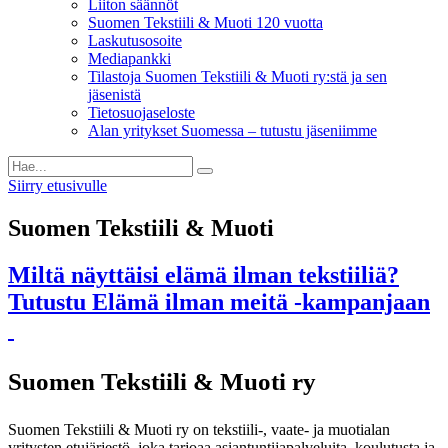
Liiton säännöt
Suomen Tekstiili & Muoti 120 vuotta
Laskutusosoite
Mediapankki
Tilastoja Suomen Tekstiili & Muoti ry:stä ja sen
jäsenistä
Tietosuojaseloste
Alan yritykset Suomessa – tutustu jäseniimme
Siirry etusivulle
Suomen Tekstiili & Muoti
Miltä näyttäisi elämä ilman tekstiiliä?
Tutustu Elämä ilman meitä -kampanjaan
Suomen Tekstiili & Muoti ry
Suomen Tekstiili & Muoti ry on tekstiili-, vaate- ja muotialan
yritysten etujärjestö, joka tarjoaa asiantuntijapalveluita, koulutusta ja