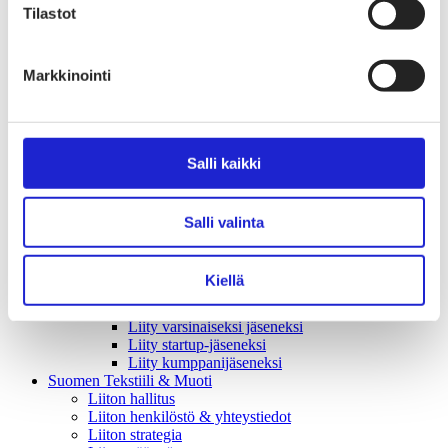
Tekstiilimerkintäuudistus (TLR)
Tilastot
Digitaalinen tuotepassi
Tekstiilien tuottajavastuu (EPR)
Kannanotot ja lausunnot
Lausunnot ja kantapaperit
Markkinointi
Pikamuodin rajoittaminen
Vaikuttajaryhmät jäsenyrityksille
Työelämä-vaikuttajaryhmä
Yritysvastuu, kiertotalous ja toimivat markkinat -
Salli kaikki
vaikuttajaryhmä
Kansainvälinen liiketoiminta ja rahoitus -
vaikuttajaryhmä
Julkiset hankinnat ja huoltovarmuus -
Salli valinta
vaikuttajaryhmä
Kestävä tuotepolitiikka​ -vaikuttajaryhmä
Osaaminen ja vetovoima -vaikuttajaryhmä
Kiellä
Tule jäseneksi
Suomen Tekstiili & Muodin jäsenyysmuodot
Liity varsinaiseksi jäseneksi
Liity startup-jäseneksi
Liity kumppani­jäseneksi
Suomen Tekstiili & Muoti
Liiton hallitus
Liiton henkilöstö & yhteystiedot
Liiton strategia