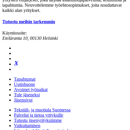
tapahtumia. Neuvottelemme työehtosopimukset, joita noudattavat
kaikki alan yritykset.
Tutustu meihin tarkemmin
Käyntiosoite:
Eteläranta 10, 00130 Helsinki
Tapahtumat
Uutishuone
Avoimet työpaikat
Tule jäseneksi
Jäsensivut
Tekstiili- ja muotiala Suomessa
Palvelut ja tietoa yrityksille
Tutustu jäsenyrityksiimme
Vaikuttaminen