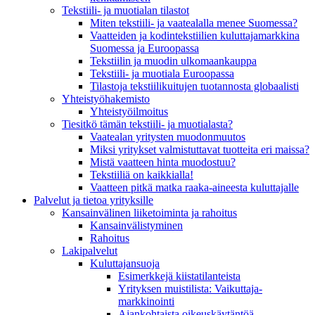
Tekstiili- ja muotialan tilastot
Miten tekstiili- ja vaatealalla menee Suomessa?
Vaatteiden ja kodintekstiilien kuluttajamarkkina
Suomessa ja Euroopassa
Tekstiilin ja muodin ulkomaankauppa
Tekstiili- ja muotiala Euroopassa
Tilastoja tekstiilikuitujen tuotannosta globaalisti
Yhteistyö­hakemisto
Yhteistyöilmoitus
Tiesitkö tämän tekstiili- ja muotialasta?
Vaatealan yritysten muodonmuutos
Miksi yritykset valmistuttavat tuotteita eri maissa?
Mistä vaatteen hinta muodostuu?
Tekstiiliä on kaikkialla!
Vaatteen pitkä matka raaka-aineesta kuluttajalle
Palvelut ja tietoa yrityksille
Kansainvälinen liiketoiminta ja rahoitus
Kansain­välistyminen
Rahoitus
Lakipalvelut
Kuluttajansuoja
Esimerkkejä kiistatilanteista
Yrityksen muistilista: Vaikuttaja­
markkinointi
Ajankohtaista oikeuskäytäntöä