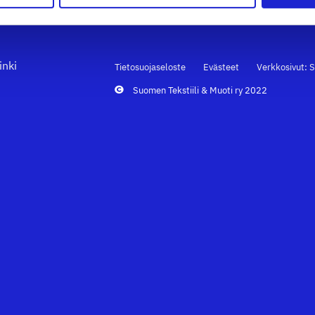
inki
Tietosuojaseloste
Evästeet
Verkkosivut: S
Suomen Tekstiili & Muoti ry 2022