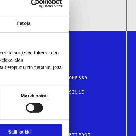
Tietoja
 ominaisuuksien tukemiseen
tiikka-alan
ietoja muihin tietoihin, joita
STIILI- JA MUOTIALA SUOMESSA
VELUT JA TIETOA YRITYKSILLE
Markkinointi
USTU JÄSENYRITYKSIIMME
KUTTAMINEN
Salli kaikki
TON HENKILÖSTÖ & OSOITETIEDOT