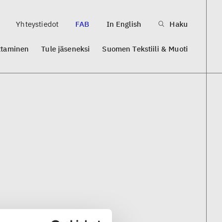
Yhteystiedot
FAB
In English
Haku
ttaminen
Tule jäseneksi
Suomen Tekstiili & Muoti