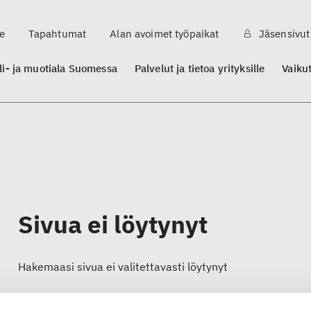
e
Tapahtumat
Alan avoimet työpaikat
Jäsensivut
ili- ja muotiala Suomessa
Palvelut ja tietoa yrityksille
Vaiku
Sivua ei löytynyt
Hakemaasi sivua ei valitettavasti löytynyt