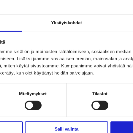
SIIRRY ETUSIVULLE
Yksityiskohdat
itä
mme sisällön ja mainosten räätälöimiseen, sosiaalisen median
iseen. Lisäksi jaamme sosiaalisen median, mainosalan ja analy
, miten käytät sivustoamme. Kumppanimme voivat yhdistää näitä t
ry
n kerätty, kun olet käyttänyt heidän palvelujaan.
TAPAHTUMAT
TEK
vaate-
UUTISHUONE
PAL
Mieltymykset
Tilastot
arjoaa
AVOIMET TYÖPAIKAT
TUT
TULE JÄSENEKSI
VAI
kki
Salli valinta
JÄSENSIVUT
LII