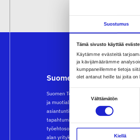
Suostumus
Tämä sivusto käyttää eväste
Käytämme evästeitä tarjoama
ja kävijämäärämme analysoim
kumppaneillemme tietoja siitä
Suomen Tekstiili & Muoti 
olet antanut heille tai joita o
Suostumuksen
Suomen Tekstiili & Muoti ry on tekstiili-, 
Välttämätön
valinta
ja muotialan yritysten etujärjestö, joka t
asiantuntijapalveluita, koulutusta ja
tapahtumia. Neuvottelemme
työehtosopimukset, joita noudattavat kai
Kiellä
alan yritykset.