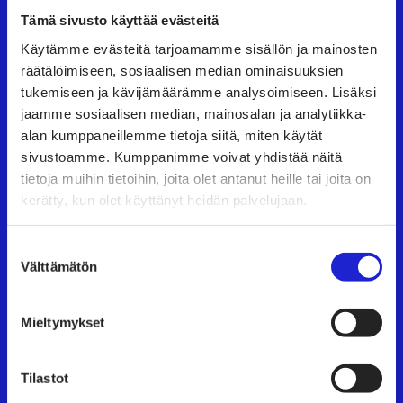
Suomen Tekstiili & Muoti ry
Tämä sivusto käyttää evästeitä
Käytämme evästeitä tarjoamamme sisällön ja mainosten
Suomen Tekstiili & Muoti ry on tekstiili-, vaate- ja
räätälöimiseen, sosiaalisen median ominaisuuksien
muotialan yritysten etujärjestö, joka tarjoaa
tukemiseen ja kävijämäärämme analysoimiseen. Lisäksi
asiantuntijapalveluita, koulutusta ja tapahtumia.
jaamme sosiaalisen median, mainosalan ja analytiikka-
alan kumppaneillemme tietoja siitä, miten käytät
Neuvottelemme työehtosopimukset, joita
sivustoamme. Kumppanimme voivat yhdistää näitä
noudattavat kaikki alan yritykset.
tietoja muihin tietoihin, joita olet antanut heille tai joita on
kerätty, kun olet käyttänyt heidän palvelujaan.
Tutustu meihin tarkemmin
Suostumuksen
Käyntiosoite:
Eteläranta 10, 00130 Helsinki
Välttämätön
valinta
Mieltymykset
TAPAHTUMAT
UUTISHUONE
Tilastot