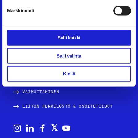
AVOIMET TYÖPAIKAT
Markkinointi
TULE JÄSENEKSI
JÄSENSIVUT
Salli kaikki
TEKSTIILI- JA MUOTIALA SUOMESSA
Salli valinta
PALVELUT JA TIETOA YRITYKSILLE
Kiellä
TUTUSTU JÄSENYRITYKSIIMME
VAIKUTTAMINEN
LIITON HENKILÖSTÖ & OSOITETIEDOT